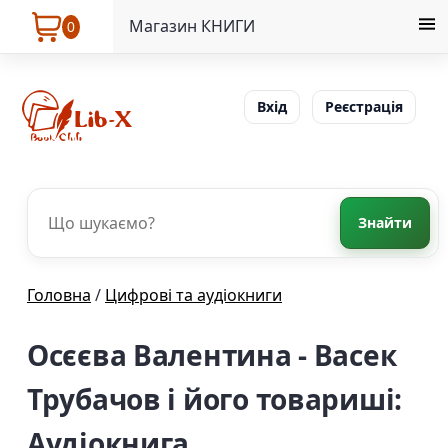
Магазин КНИГИ
0
Вхід
Реєстрація
Знайти
Головна
/
Цифрові та аудіокниги
Осєєва Валентина - Васек
Трубачов і його товариші:
Аудіокнига