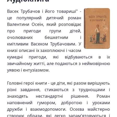
Васек Трубачов і його товариші" -
це популярний дитячий роман
Валентини Осеїн, який розповідає
про пригоди групи дітей,
очолюваних бешкетним і
кмітливим Васеком Трубачовим. У
книзі описані їх захоплюючі і часом
кумедні пригоди, які відбуваються в їх
звичайному житті, але подаються з неймовірною
уявою і ентузіазмом.
Головні герої книги - це діти, які разом вирішують
різні завдання, стикаються з труднощами і
знаходять нестандартні рішення. Роман
наповнений гумором, добротою і уроками
дружби і взаємодопомоги. Осєєва майстерно
створює образи, які легко запам'ятовуються і