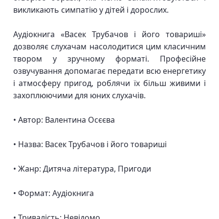
викликають симпатію у дітей і дорослих.
Аудіокнига «Васек Трубачов і його товариші»
дозволяє слухачам насолодитися цим класичним
твором у зручному форматі. Професійне
озвучування допомагає передати всю енергетику
і атмосферу пригод, роблячи їх більш живими і
захоплюючими для юних слухачів.
• Автор: Валентина Осєєва
• Назва: Васек Трубачов і його товариші
• Жанр: Дитяча література, Пригоди
• Формат: Аудіокнига
• Тривалість: Невідомо