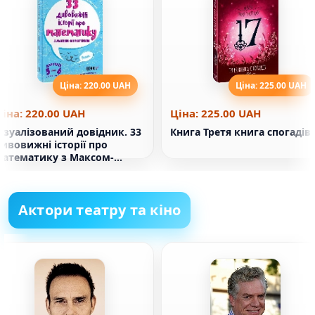
Ціна: 220.00 UAH
Ціна: 225.00 UAH
Ціна: 220.00 UAH
Ціна: 225.00 UAH
ізуалізований довідник. 33
Книга Третя книга спогадів
ивовижні історії про
математику з Максом-
уркотиком. Для 5-6 класів.
Актори театру та кіно