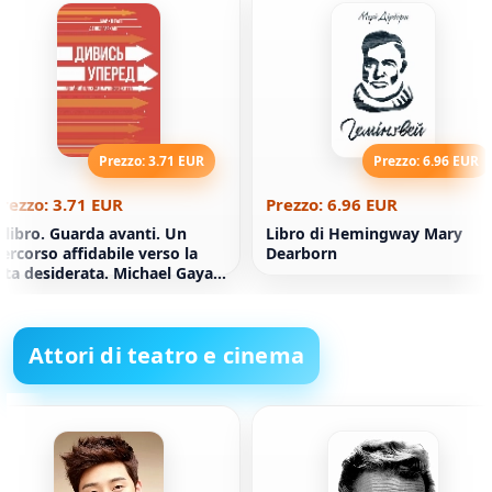
Prezzo: 3.71 EUR
Prezzo: 6.96 EUR
rezzo: 3.71 EUR
Prezzo: 6.96 EUR
l libro. Guarda avanti. Un
Libro di Hemingway Mary
ercorso affidabile verso la
Dearborn
ita desiderata. Michael Gayat,
aniel Garkawy
Attori di teatro e cinema