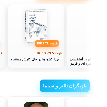
قیمت: 8.79 IRR
قیمت: 8.79 IRR
قیم
 کودکان صلح در آتشفشان
چرا کشورها در حال کاهش هستند ؟
نقره ای و قرمز
بازیگران تئاتر و سینما