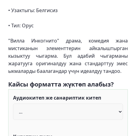
• Узактыгы: Белгисиз
• Тил: Орус
"Вилла Инкогнито" драма, комедия жана
мистиканын элементтерин айкалыштырган
кызыктуу чыгарма. Бул адабий чыгарманы
жаратууга оригиналдуу жана стандарттуу эмес
ыкмаларды баалагандар үчүн идеалдуу тандоо.
Кайсы форматта жүктөп алабыз?
Аудиокитеп же санариптик китеп