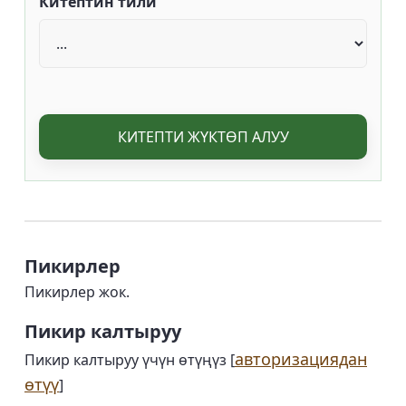
Китептин тили
КИТЕПТИ ЖҮКТӨП АЛУУ
Пикирлер
Пикирлер жок.
Пикир калтыруу
авторизациядан
Пикир калтыруу үчүн өтүңүз [
өтүү
]