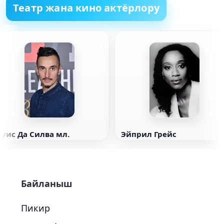
Театр жана кино актёрлору
Луис Да Силва мл.
Эйприл Грейс
Байланыш
Пикир