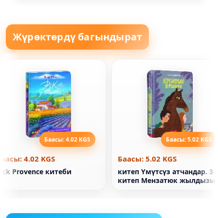
Жүрөктөрдү багындырат
Баасы: 4.02 KGS
Баасы: 5.02 KGS
Баасы: 4.02 KGS
Баасы: 5.02 KGS
ick Provence китеби
китеп Үмүтсүз атчандар. 3-
китеп Мензатюк жылдызы