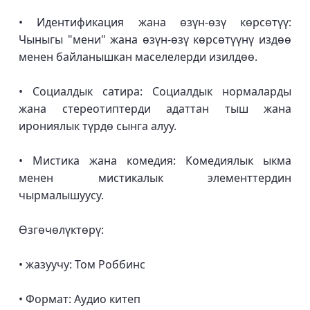
• Идентификация жана өзүн-өзү көрсөтүү:
Чыныгы "мени" жана өзүн-өзү көрсөтүүнү издөө
менен байланышкан маселелерди изилдөө.
• Социалдык сатира: Социалдык нормаларды
жана стереотиптерди адаттан тыш жана
ирониялык түрдө сынга алуу.
• Мистика жана комедия: Комедиялык ыкма
менен мистикалык элементтердин
чырмалышуусу.
Өзгөчөлүктөрү:
• жазуучу: Том Роббинс
• Формат: Аудио китеп