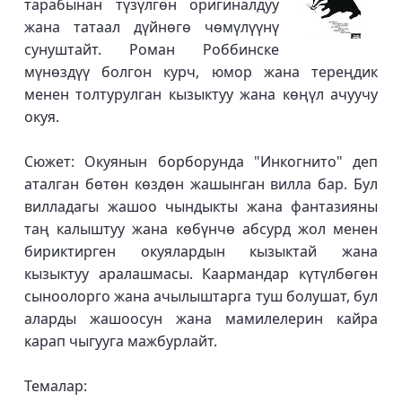
тарабынан түзүлгөн оригиналдуу
жана татаал дүйнөгө чөмүлүүнү
сунуштайт. Роман Роббинске
мүнөздүү болгон курч, юмор жана тереңдик
менен толтурулган кызыктуу жана көңүл ачуучу
окуя.
Сюжет: Окуянын борборунда "Инкогнито" деп
аталган бөтөн көздөн жашынган вилла бар. Бул
вилладагы жашоо чындыкты жана фантазияны
таң калыштуу жана көбүнчө абсурд жол менен
бириктирген окуялардын кызыктай жана
кызыктуу аралашмасы. Каармандар күтүлбөгөн
сыноолорго жана ачылыштарга туш болушат, бул
аларды жашоосун жана мамилелерин кайра
карап чыгууга мажбурлайт.
Темалар: