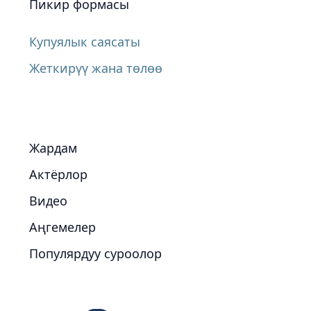
Пикир формасы
Купуялык саясаты
Жеткирүү жана төлөө
Жардам
Актёрлор
Видео
Аңгемелер
Популярдуу суроолор