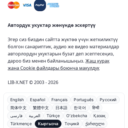
Автордук укуктар жөнүндө эскертүү
Эгер сиз биздин сайтта жүктөө үчүн жеткиликтүү
болгон санариптик, аудио же видео материалдар
авторлордун укуктарын бузат деп эсептесеңиз,
дароо биз менен байланышыңыз.
Жаш курак
жана Cookie файлдары боюнча макулдук
LIB-X.NET © 2003 - 2026
English
Español
Français
Português
Русский
简体中文
繁體中文
日本語
한국어
हिन्दी
فارسی
العربية
Türkçe
Oʻzbekcha
Қазақ
Türkmençe
Кыргызча
Тоҷикӣ
ქართული