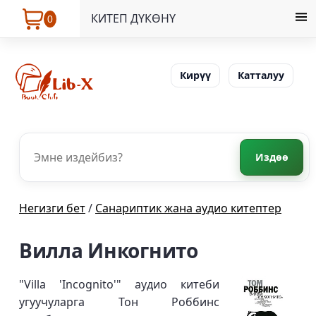
КИТЕП ДҮКӨНҮ
0
Кирүү
Катталуу
Издөө
Негизги бет
/
Санариптик жана аудио китептер
Вилла Инкогнито
"Villa 'Incognito'" аудио китеби
угуучуларга Тон Роббинс