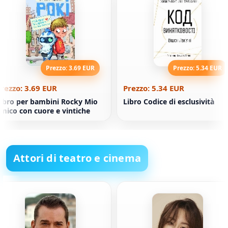
Prezzo: 3.69 EUR
Prezzo: 5.34 EUR
rezzo: 3.69 EUR
Prezzo: 5.34 EUR
ibro per bambini Rocky Mio
Libro Codice di esclusività
mico con cuore e vintiche
Attori di teatro e cinema