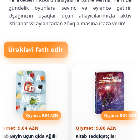
hərəkətlərin koordinasiyasına töhfə vermir, həm də
gündəlik oyunlara sevinc və əyləncə gətirir.
Uşağınızın uşaqlar üçün atlayıcılarımızla aktiv
istirahət və əyləncədən zövq almasına icazə verin!
Ürəkləri fəth edir
Qiymət: 9.04 AZN
Qiymət: 9.80 AZN
Qiymət: 9.04 AZN
Qiymət: 9.80 AZN
itab Beyin üçün qida Ağıllı
Kitab Tədqiqatçılar