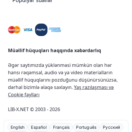
Populyar suallar
Müəllif hüquqları haqqında xəbərdarlıq
Əgər saytımızda yüklənməsi mümkün olan hər
hansı rəqəmsal, audio və ya video materialların
müəllif hüquqlarını pozduğunu düşünürsünüzsə,
dərhal bizimlə əlaqə saxlayın.
Yaş razılaşması və
Cookie faylları
LIB-X.NET © 2003 - 2026
English
Español
Français
Português
Русский