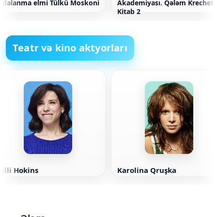
idalanma elmi Tülkü Moskoni
Akademiyası. Qələm Krechet
Kitab 2
Teatr və kino aktyorları
alli Hokins
Karolina Qruşka