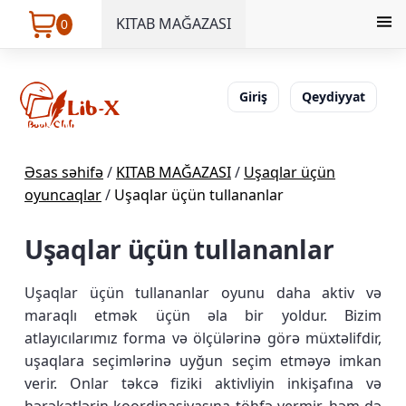
KITAB MAĞAZASI
0
Giriş
Qeydiyyat
Əsas səhifə
/
KITAB MAĞAZASI
/
Uşaqlar üçün
oyuncaqlar
/
Uşaqlar üçün tullananlar
Uşaqlar üçün tullananlar
Uşaqlar üçün tullananlar oyunu daha aktiv və
maraqlı etmək üçün əla bir yoldur. Bizim
atlayıcılarımız forma və ölçülərinə görə müxtəlifdir,
uşaqlara seçimlərinə uyğun seçim etməyə imkan
verir. Onlar təkcə fiziki aktivliyin inkişafına və