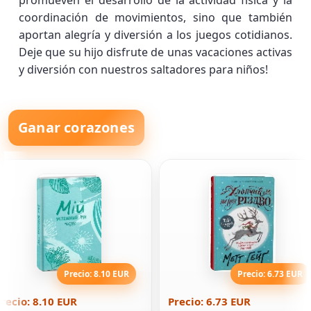
promueven el desarrollo de la actividad física y la
coordinación de movimientos, sino que también
aportan alegría y diversión a los juegos cotidianos.
Deje que su hijo disfrute de unas vacaciones activas
y diversión con nuestros saltadores para niños!
Ganar corazones
Precio: 8.10 EUR
Precio: 6.73 EUR
recio: 8.10 EUR
Precio: 6.73 EUR