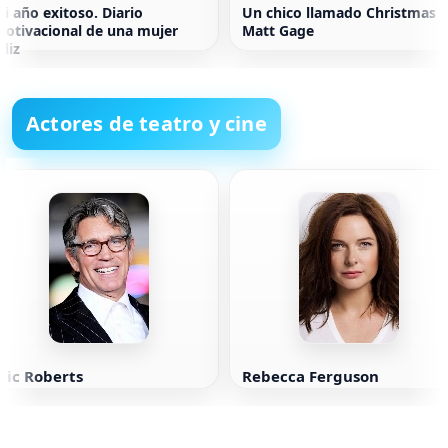
i año exitoso. Diario
Un chico llamado Christmas
otivacional de una mujer
Matt Gage
eliz
Actores de teatro y cine
ric Roberts
Rebecca Ferguson