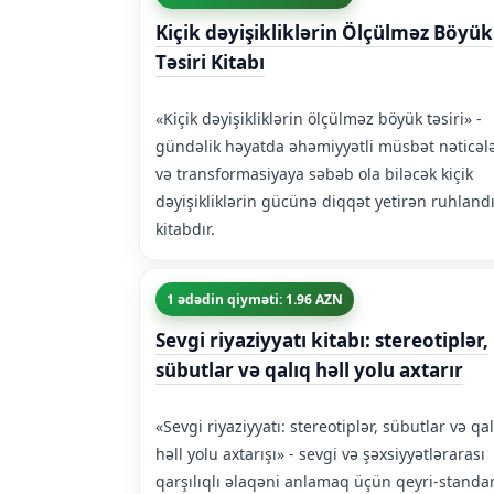
Kiçik dəyişikliklərin Ölçülməz Böyük
Təsiri Kitabı
«Kiçik dəyişikliklərin ölçülməz böyük təsiri» -
gündəlik həyatda əhəmiyyətli müsbət nəticəl
və transformasiyaya səbəb ola biləcək kiçik
dəyişikliklərin gücünə diqqət yetirən ruhlandı
kitabdır.
1 ədədin qiyməti: 1.96 AZN
Sevgi riyaziyyatı kitabı: stereotiplər,
sübutlar və qalıq həll yolu axtarır
«Sevgi riyaziyyatı: stereotiplər, sübutlar və qa
həll yolu axtarışı» - sevgi və şəxsiyyətlərarası
qarşılıqlı əlaqəni anlamaq üçün qeyri-standa