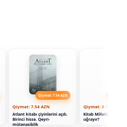
Qiymət: 7.54 AZN
Qiymət: 8
Qiymət: 7.54 AZN
Qiymət: 8.79 AZN
Atlant kitabı çiyinlərini açdı.
Kitab Millətlər niyə tə
Birinci hissə. Qeyri-
uğrayır?
mütənasiblik