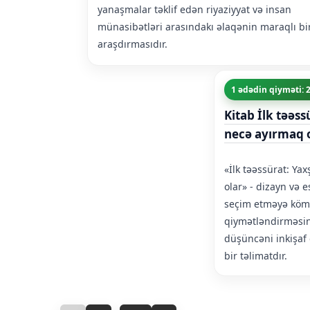
yanaşmalar təklif edən riyaziyyat və insan
münasibətləri arasındakı əlaqənin maraqlı bi
araşdırmasıdır.
1 ədədin qiyməti: 
Kitab İlk təəss
necə ayırmaq 
«İlk təəssürat: Ya
olar» - dizayn və 
seçim etməyə köm
qiymətləndirməsin
düşüncəni inkişaf
bir təlimatdır.