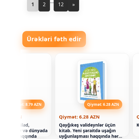
...
1
2
12
»
Ürəkləri fəth edir
Qiymət: 8.79 AZN
Qiymət: 6.28 AZN
 8.79 AZN
Qiymət: 6.28 AZN
r gəlir. Milad,
Qayğıkeş valideynlər üçün
K
s Nikolay və dünyada
kitab. Yeni şəraitdə uşağın
ənənələri haqqında
uyğunlaşması haqqında hər