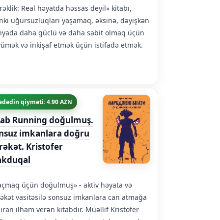
rəklik: Real həyatda həssas deyil» kitabı,
nki uğursuzluqları yaşamaq, əksinə, dəyişkən
yada daha güclü və daha sabit olmaq üçün
ümək və inkişaf etmək üçün istifadə etmək.
ədədin qiyməti: 4.90 AZN
tab Running doğulmuş.
nsuz imkanlara doğru
rəkət. Kristofer
kduqal
çmaq üçün doğulmuş» - aktiv həyata və
əkət vasitəsilə sonsuz imkanlara can atmağa
ıran ilham verən kitabdır. Müəllif Kristofer