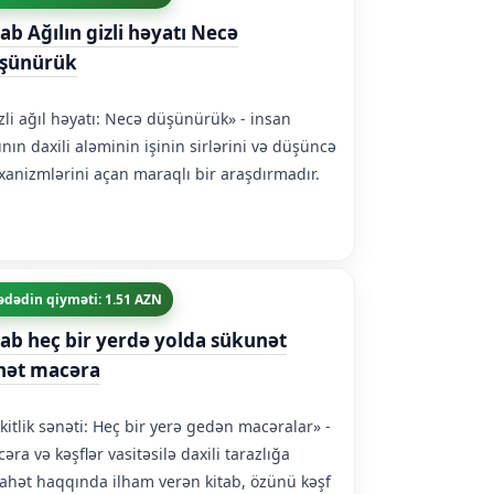
tab Ağılın gizli həyatı Necə
şünürük
zli ağıl həyatı: Necə düşünürük» - insan
ının daxili aləminin işinin sirlərini və düşüncə
anizmlərini açan maraqlı bir araşdırmadır.
ədədin qiyməti: 1.51 AZN
tab heç bir yerdə yolda sükunət
nət macəra
kitlik sənəti: Heç bir yerə gedən macəralar» -
əra və kəşflər vasitəsilə daxili tarazlığa
ahət haqqında ilham verən kitab, özünü kəşf