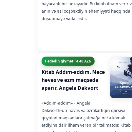
həyəcanlı bir hekayədir. Bu kitab ilham verir 
anın və əsl xoşbəxtliyin əhəmiyyəti haqqında
düşünməyə vadar edir.
1 ədədin qiyməti: 4.40 AZN
Kitab Addım-addım. Necə
həvəs və əzm məqsədə
aparır. Angela Dakvort
«Addım-addım» - Angela
Dakworth-un həvəs və əzmkarlığın qarşıya
qoyulan məqsədlərə çatmağa necə kömək
etdiyinə dair ilham verən bir təlimatdır. Kitab