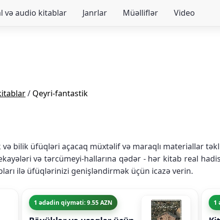
 və audio kitablar
Janrlar
Müəlliflər
Video
itablar
/
Qeyri-fantastik
k və bilik üfüqləri açacaq müxtəlif və maraqlı materiallar təkl
hekayələri və tərcümeyi-hallarına qədər - hər kitab real had
ları ilə üfüqlərinizi genişləndirmək üçün icazə verin.
1 ədədin qiyməti: 9.55 AZN
1 