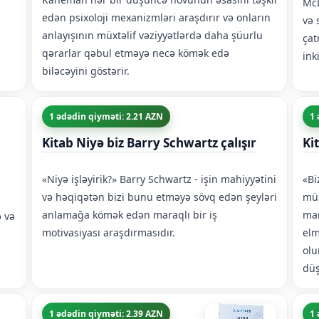
McD
edən psixoloji mexanizmləri araşdırır və onların
və 
anlayışının müxtəlif vəziyyətlərdə daha şüurlu
çat
qərarlar qəbul etməyə necə kömək edə
inki
biləcəyini göstərir.
1 ədədin qiyməti: 2.21 AZN
1 
Kitab Niyə biz Barry Schwartz çalışır
Ki
«Niyə işləyirik?» Barry Schwartz - işin mahiyyətini
«Bi
və həqiqətən bizi bunu etməyə sövq edən şeyləri
müs
anlamağa kömək edən maraqlı bir iş
mar
ə və
motivasiyası araşdırmasıdır.
elm
olu
düş
1 ədədin qiyməti: 2.39 AZN
1 