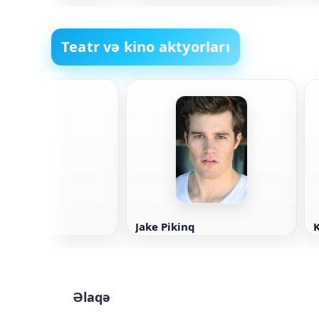
şey
Teatr və kino aktyorları
Sidney
Jake Pikinq
K
Əlaqə