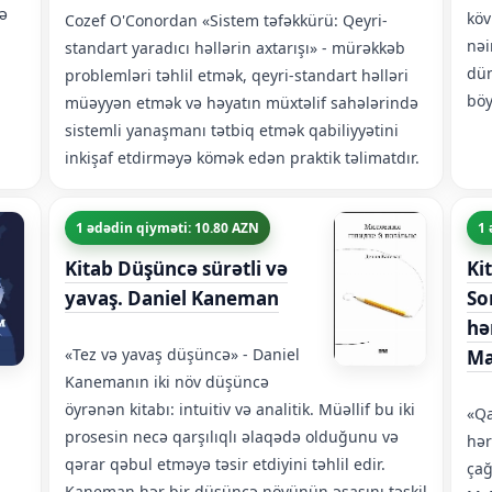
və
köv
Cozef O'Conordan «Sistem təfəkkürü: Qeyri-
nəi
standart yaradıcı həllərin axtarışı» - mürəkkəb
dün
problemləri təhlil etmək, qeyri-standart həlləri
böy
müəyyən etmək və həyatın müxtəlif sahələrində
sistemli yanaşmanı tətbiq etmək qabiliyyətini
inkişaf etdirməyə kömək edən praktik təlimatdır.
1 ədədin qiyməti: 10.80 AZN
1 
Kitab Düşüncə sürətli və
Ki
yavaş. Daniel Kaneman
So
hə
«Tez və yavaş düşüncə» - Daniel
Ma
Kanemanın iki növ düşüncə
öyrənən kitabı: intuitiv və analitik. Müəllif bu iki
«Qa
prosesin necə qarşılıqlı əlaqədə olduğunu və
hər
qərar qəbul etməyə təsir etdiyini təhlil edir.
çağ
Kaneman hər bir düşüncə növünün əsasını təşkil