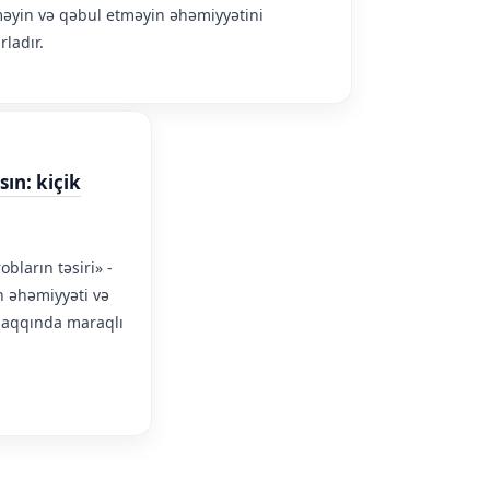
əyin və qəbul etməyin əhəmiyyətini
rladır.
ın: kiçik
obların təsiri» -
 əhəmiyyəti və
i haqqında maraqlı