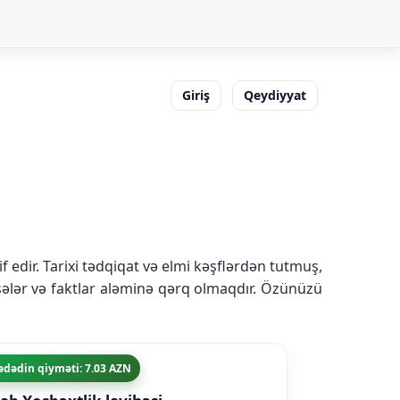
Giriş
Qeydiyyat
if edir. Tarixi tədqiqat və elmi kəşflərdən tutmuş,
isələr və faktlar aləminə qərq olmaqdır. Özünüzü
ədədin qiyməti: 7.03 AZN