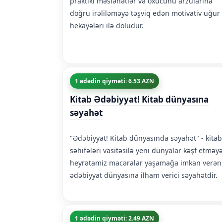
praktiki məsləhətlər və oxucunu arzularına
doğru irəliləməyə təşviq edən motivativ uğur
hekayələri ilə doludur.
1 ədədin qiyməti: 6.53 AZN
Kitab Ədəbiyyat! Kitab dünyasına
səyahət
"Ədəbiyyat! Kitab dünyasında səyahət" - kitab
səhifələri vasitəsilə yeni dünyalar kəşf etməy
heyrətamiz macəralar yaşamağa imkan verən
ədəbiyyat dünyasına ilham verici səyahətdir.
1 ədədin qiyməti: 2.49 AZN