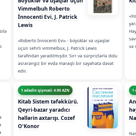
Böyüklər və uşaqlar üçün
Ki
Vimmelbuh Roberto
«Xo
İnnocenti Evi, J. Patrick
,
yar
Lewis
silə
Həy
səv
«Roberto İnnocenti Evi» - böyüklər və uşaqlar
r.
və 
üçün sehrli vimmelbux, J. Patrick Lewis
tərəfindən yaradılmışdır. Sirr və sürprizlərlə dolu
əsrarəngiz bir evdə maraqlı bir səyahətə dəvət
edir.
1 ədədin qiyməti: 4.90 AZN
1 
Kitab Sistem təfəkkürü.
An
Qeyri-bazar yaradıcı
hə
ə
həllərin axtarışı. Cozef
Na
ə
O'Konor
a
Nas