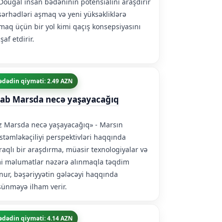
ougal insan bədəninin potensialını araşdırır
sərhədləri aşmaq və yeni yüksəkliklərə
maq üçün bir yol kimi qaçış konsepsiyasını
şaf etdirir.
ədədin qiyməti: 2.49 AZN
tab Marsda necə yaşayacağıq
z Marsda necə yaşayacağıq» - Marsın
təmləkəçiliyi perspektivləri haqqında
aqlı bir araşdırma, müasir texnologiyalar və
i məlumatlar nəzərə alınmaqla təqdim
nur, bəşəriyyətin gələcəyi haqqında
ünməyə ilham verir.
ədədin qiyməti: 4.14 AZN