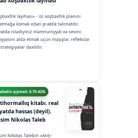
tab Xoşbəxtlik layihəsi
şbəxtlik layihəsi» - öz xoşbəxtlik planını
atmağa kömək edən praktik təlimatdır.
atda istədiyiniz məmnuniyyət və sevinc
iyyəsini əldə etmək üçün məşqlər, reflekslər
strategiyalar daxildir.
ədədin qiyməti: 8.79 AZN
tihormallıq kitabı. real
yatda həssas (deyil).
sim Nikolas Taleb
im Nikolas Talebin «Anti-