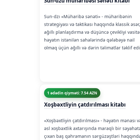
Sun-dzu müharibəsi sənəti kitabı
Sun-dzı «Müharibə sənəti» - müharibənin
strategiyası və taktikası haqqında klassik əsər
ağıllı planlaşdırma və düşüncə çevikliyi vasitə
həyatın istənilən sahələrində qələbəyə nail
olmaq üçün ağıllı və dərin təlimatlar təklif edi
1 ədədin qiyməti: 7.54 AZN
Xoşbəxtliyin çatdırılması kitabı
«Xoşbəxtliyin çatdırılması» - həyatın mənası v
əsl xoşbəxtlik axtarışında maraqlı bir səyahət
çıxan baş qəhrəmanın sərgüzəştləri haqqınd