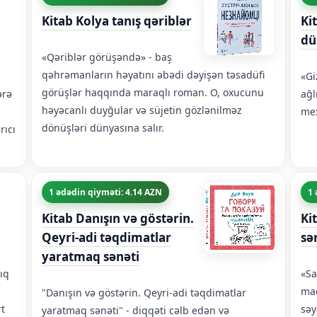
Kitab Kolya tanış qəriblər
Ki
dü
«Qəriblər görüşəndə» - baş
qəhrəmanların həyatını əbədi dəyişən təsadüfi
«Gi
görüşlər haqqında maraqlı roman. O, oxucunu
ərə
ağl
həyəcanlı duyğular və süjetin gözlənilməz
mex
dönüşləri dünyasına salır.
rıcı
1 ədədin qiyməti: 4.14 AZN
1 
Kitab Danışın və göstərin.
Ki
Qeyri-adi təqdimatlar
sə
yaratmaq sənəti
lıq
«Sa
mac
"Danışın və göstərin. Qeyri-adi təqdimatlar
rt
səy
yaratmaq sənəti" - diqqəti cəlb edən və