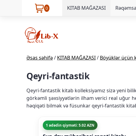
KITAB MAĞAZASI
Rəqəmsal
0
Əsas səhifə
/
KITAB MAĞAZASI
/
Böyüklər üçün k
Qeyri-fantastik
Qeyri-fantastik kitab kolleksiyamız sizə yeni bili
görkəmli şəxsiyyətlərin ilham verici real uğur 
həqiqəti bilmək və füsunkar qeyri-fantastik kitab
1 ədədin qiyməti: 5.02 AZN