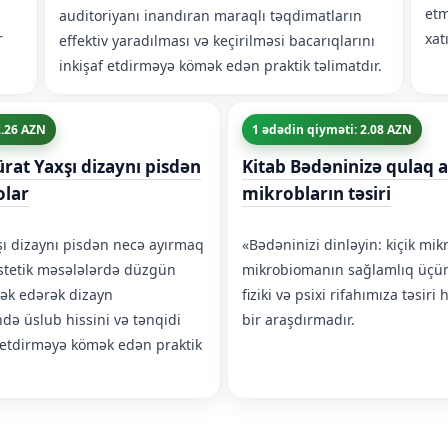
etm
auditoriyanı inandıran maraqlı təqdimatların
r
xatı
effektiv yaradılması və keçirilməsi bacarıqlarını
inkişaf etdirməyə kömək edən praktik təlimatdır.
2.26 AZN
1 ədədin qiyməti: 2.08 AZN
ürat Yaxşı dizaynı pisdən
Kitab Bədəninizə qulaq as
olar
mikrobların təsiri
xşı dizaynı pisdən necə ayırmaq
«Bədəninizi dinləyin: kiçik mikr
estetik məsələlərdə düzgün
mikrobiomanın sağlamlıq üçün
ək edərək dizayn
fiziki və psixi rifahımıza təsir
də üslub hissini və tənqidi
bir araşdırmadır.
 etdirməyə kömək edən praktik