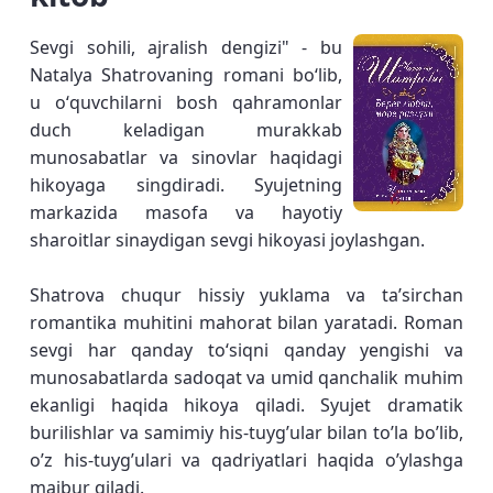
Sevgi sohili, ajralish dengizi" - bu
Natalya Shatrovaning romani boʻlib,
u oʻquvchilarni bosh qahramonlar
duch keladigan murakkab
munosabatlar va sinovlar haqidagi
hikoyaga singdiradi. Syujetning
markazida masofa va hayotiy
sharoitlar sinaydigan sevgi hikoyasi joylashgan.
Shatrova chuqur hissiy yuklama va taʼsirchan
romantika muhitini mahorat bilan yaratadi. Roman
sevgi har qanday toʻsiqni qanday yengishi va
munosabatlarda sadoqat va umid qanchalik muhim
ekanligi haqida hikoya qiladi. Syujet dramatik
burilishlar va samimiy his-tuyg’ular bilan to’la bo’lib,
o’z his-tuyg’ulari va qadriyatlari haqida o’ylashga
majbur qiladi.