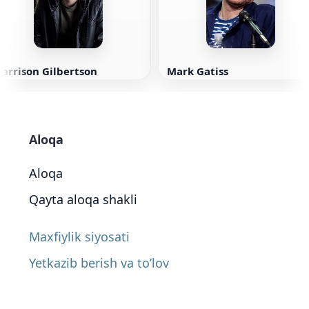
arrison Gilbertson
Mark Gatiss
Aloqa
Aloqa
Qayta aloqa shakli
Maxfiylik siyosati
Yetkazib berish va to’lov