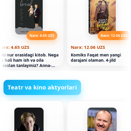
Narx: 4.65 UZS
Narx: 12.06 UZS
arx: 4.65 UZS
Narx: 12.06 UZS
kki nur orasidagi kitob. Nega
Komiks Faqat men yangi
iz hali ham ish va oila
darajani olaman. 4-jild
rasidan tanlaymiz? Anna-
arie Sloter
Teatr va kino aktyorlari