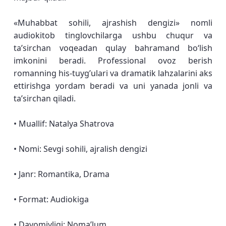
«Muhabbat sohili, ajrashish dengizi» nomli
audiokitob tinglovchilarga ushbu chuqur va
taʼsirchan voqeadan qulay bahramand boʻlish
imkonini beradi. Professional ovoz berish
romanning his-tuyg’ulari va dramatik lahzalarini aks
ettirishga yordam beradi va uni yanada jonli va
ta’sirchan qiladi.
• Muallif: Natalya Shatrova
• Nomi: Sevgi sohili, ajralish dengizi
• Janr: Romantika, Drama
• Format: Audiokiga
• Davomiyligi: Noma’lum