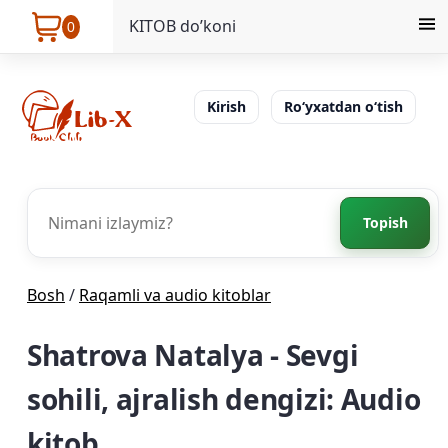
KITOB do’koni
0
Kirish
Ro‘yxatdan o‘tish
Topish
Bosh
/
Raqamli va audio kitoblar
Shatrova Natalya - Sevgi
sohili, ajralish dengizi: Audio
kitob