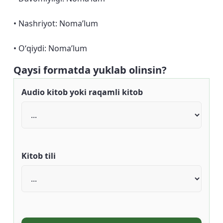
• Nashriyot: Noma’lum
• Oʻqiydi: Nomaʼlum
Qaysi formatda yuklab olinsin?
Audio kitob yoki raqamli kitob
Kitob tili