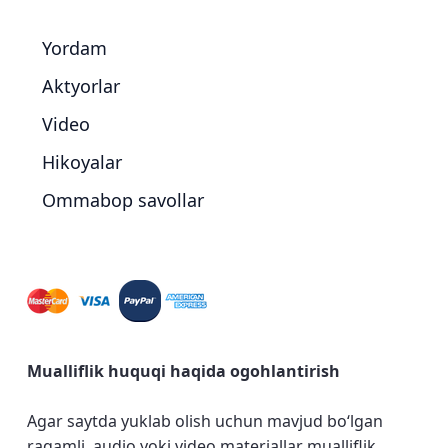
Yordam
Aktyorlar
Video
Hikoyalar
Ommabop savollar
Mualliflik huquqi haqida ogohlantirish
Agar saytda yuklab olish uchun mavjud bo‘lgan
raqamli, audio yoki video materiallar mualliflik