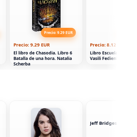
Precio: 9.29 EUR
Precio: 8
Precio: 9.29 EUR
Precio: 8.12 EUR
El libro de Chasodia. Libro 6
Libro Escuela de Sent
Batalla de una hora. Natalia
Vasili Fedienko
Scherba
Jeff Bridges