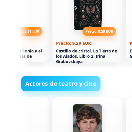
Precio: 5.11 EUR
Precio: 9.29 EUR
5.11 EUR
Precio: 9.29 EUR
P
 La pequeña Sonia y el
Castillo de cristal. La Tierra de
E
 las historias de
los Alados. Libro 2. Irina
G
Grabovskaya
Actores de teatro y cine
ack