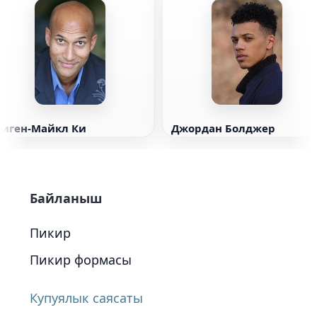
Киген-Майкл Ки
Джордан Болджер
Байланыш
Пикир
Пикир формасы
Купуялык саясаты