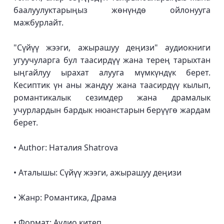
баалуулуктарыңыз жөнүндө ойлонууга
мажбурлайт.
"Сүйүү жээги, ажырашуу деңизи" аудиокниги
угуучуларга бул таасирдүү жана терең тарыхтан
ыңгайлуу ырахат алууга мүмкүндүк берет.
Кесиптик үн аны жандуу жана таасирдүү кылып,
романтикалык сезимдер жана драмалык
учурлардын бардык нюанстарын берүүгө жардам
берет.
• Author: Наталия Shatrova
• Аталышы: Сүйүү жээги, ажырашуу деңизи
• Жанр: Романтика, Драма
• Формат: Аудио китеп