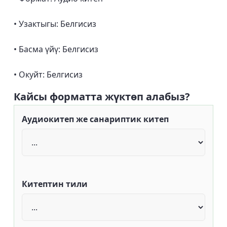
• Узактыгы: Белгисиз
• Басма үйү: Белгисиз
• Окуйт: Белгисиз
Кайсы форматта жүктөп алабыз?
Аудиокитеп же санариптик китеп
Китептин тили