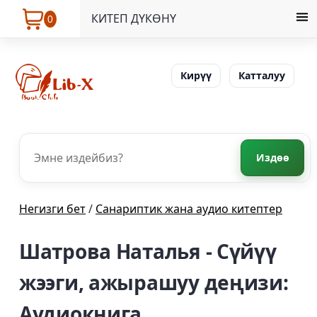
КИТЕП ДҮКӨНҮ
0
Кирүү
Катталуу
Издөө
Негизги бет
/
Санариптик жана аудио китептер
Шатрова Наталья - Сүйүү
жээги, ажырашуу деңизи:
Аудиокнига