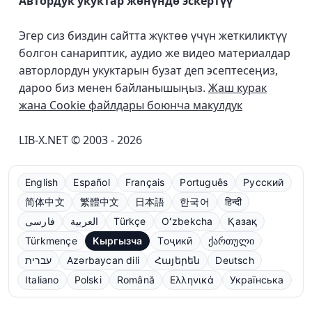
Автордук укуктар жөнүндө эскертүү
Эгер сиз биздин сайтта жүктөө үчүн жеткиликтүү
болгон санариптик, аудио же видео материалдар
авторлордун укуктарын бузат деп эсептесеңиз,
дароо биз менен байланышыңыз.
Жаш курак
жана Cookie файлдары боюнча макулдук
LIB-X.NET © 2003 - 2026
English
Español
Français
Português
Русский
简体中文
繁體中文
日本語
한국어
हिन्दी
فارسی
العربية
Türkçe
Oʻzbekcha
Қазақ
Türkmençe
Кыргызча
Тоҷикӣ
ქართული
עברית
Azərbaycan dili
Հայերեն
Deutsch
Italiano
Polski
Română
Ελληνικά
Українська