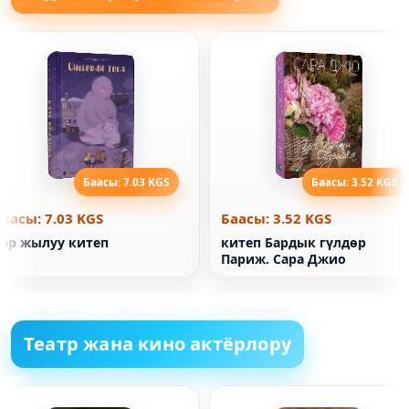
Баасы: 7.03 KGS
Баасы: 3.52 KGS
Баасы: 7.03 KGS
Баасы: 3.52 KGS
Кар жылуу китеп
китеп Бардык гүлдөр
Париж. Сара Джио
Театр жана кино актёрлору