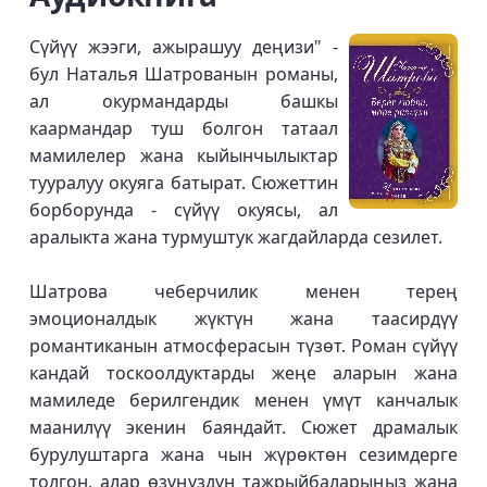
Сүйүү жээги, ажырашуу деңизи" -
бул Наталья Шатрованын романы,
ал окурмандарды башкы
каармандар туш болгон татаал
мамилелер жана кыйынчылыктар
тууралуу окуяга батырат. Сюжеттин
борборунда - сүйүү окуясы, ал
аралыкта жана турмуштук жагдайларда сезилет.
Шатрова чеберчилик менен терең
эмоционалдык жүктүн жана таасирдүү
романтиканын атмосферасын түзөт. Роман сүйүү
кандай тоскоолдуктарды жеңе аларын жана
мамиледе берилгендик менен үмүт канчалык
маанилүү экенин баяндайт. Сюжет драмалык
бурулуштарга жана чын жүрөктөн сезимдерге
толгон, алар өзүңүздүн тажрыйбаларыңыз жана