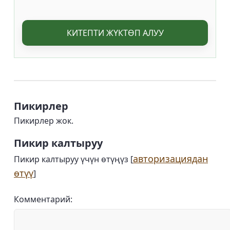
КИТЕПТИ ЖҮКТӨП АЛУУ
Пикирлер
Пикирлер жок.
Пикир калтыруу
авторизациядан
Пикир калтыруу үчүн өтүңүз [
өтүү
]
Комментарий: