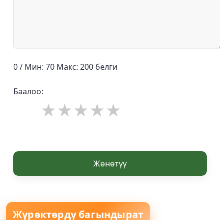
0 / Мин: 70 Макс: 200 белги
Баалоо:
Жөнөтүү
Жүрөктөрдү багындырат