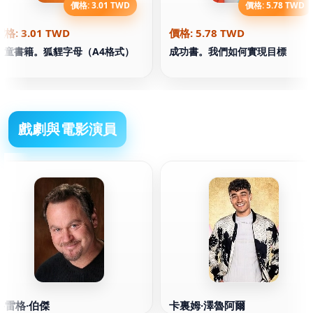
價格: 3.01 TWD
價格: 5.78 TWD
價格: 3.01 TWD
價格: 5.78 TWD
兒童書籍。狐貍字母（A4格式）
成功書。我們如何實現目標
戲劇與電影演員
格雷格·伯傑
卡裏姆·澤魯阿爾