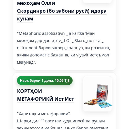
мехоҳам Олли
Скординро (бо забони русӣ) идора
кунам
"Metaphoric assotsiativn _ a kartka 'Ман
мехоҳам дар дастҳо' v_d Ol _ Skord_no ї - a _
nstrument барои samop_znannya, ки розвитка,
якияи допомаг є бажання, ки viyavit истеъмол
мекунад".
Нарх барои 1 дона: 10.05 TJS
КОРТҲОИ
МЕТАФОРИКӢ Ист Ист
"Харитаҳои метафоравии"
Шарқи дил "" воситаи худшиносӣ ва рушди
зеҳни эҳсосӣ мебошад. Онҳо барои омӯхтани