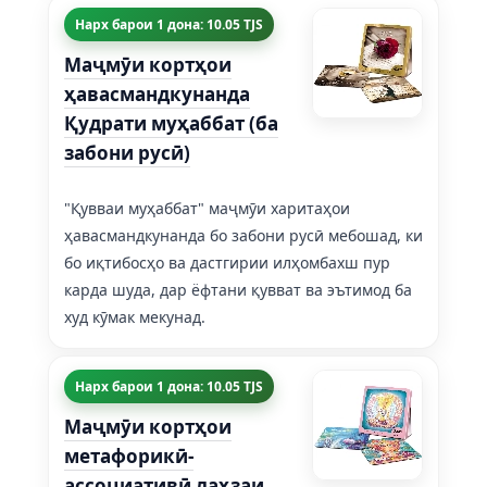
Нарх барои 1 дона: 10.05 TJS
Маҷмӯи кортҳои
ҳавасмандкунанда
Қудрати муҳаббат (ба
забони русӣ)
"Қувваи муҳаббат" маҷмӯи харитаҳои
ҳавасмандкунанда бо забони русӣ мебошад, ки
бо иқтибосҳо ва дастгирии илҳомбахш пур
карда шуда, дар ёфтани қувват ва эътимод ба
худ кӯмак мекунад.
Нарх барои 1 дона: 10.05 TJS
Маҷмӯи кортҳои
метафорикӣ-
ассоциативӣ лаҳзаи