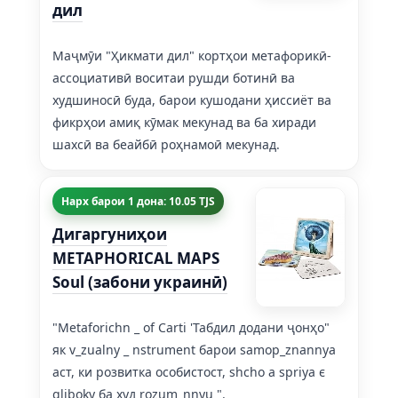
дил
Маҷмӯи "Ҳикмати дил" кортҳои метафорикӣ-
ассоциативӣ воситаи рушди ботинӣ ва
худшиносӣ буда, барои кушодани ҳиссиёт ва
фикрҳои амиқ кӯмак мекунад ва ба хиради
шахсӣ ва беайбӣ роҳнамоӣ мекунад.
Нарх барои 1 дона: 10.05 TJS
Дигаргуниҳои
METAPHORICAL MAPS
Soul (забони украинӣ)
"Metaforichn _ of Carti 'Табдил додани ҷонҳо"
як v_zualny _ nstrument барои samop_znannya
аст, ки розвитка особистост, shcho a spriya є
gliboky ба худ rozum_nnyu ".