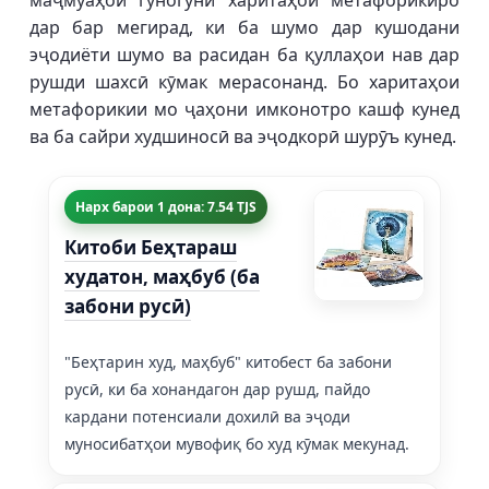
маҷмӯаҳои гуногуни харитаҳои метафорикиро
дар бар мегирад, ки ба шумо дар кушодани
эҷодиёти шумо ва расидан ба қуллаҳои нав дар
рушди шахсӣ кӯмак мерасонанд. Бо харитаҳои
метафорикии мо ҷаҳони имконотро кашф кунед
ва ба сайри худшиносӣ ва эҷодкорӣ шурӯъ кунед.
Нарх барои 1 дона: 7.54 TJS
Китоби Беҳтараш
худатон, маҳбуб (ба
забони русӣ)
"Беҳтарин худ, маҳбуб" китобест ба забони
русӣ, ки ба хонандагон дар рушд, пайдо
кардани потенсиали дохилӣ ва эҷоди
муносибатҳои мувофиқ бо худ кӯмак мекунад.