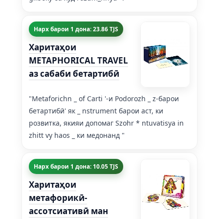
Нарх барои 1 дона: 23.86 TJS
Харитаҳои
METAPHORICAL TRAVEL
аз сабаби бетартибӣ
"Metaforichn _ of Carti '-и Podorozh _ z-барои
бетартибӣ' як _ nstrument барои аст, ки
розвитка, якияи допомаг Szohr * ntuvatisya in
zhitt vy haos _ ки медонанд "
Нарх барои 1 дона: 10.05 TJS
Харитаҳои
метафорикӣ-
ассотсиативӣ ман