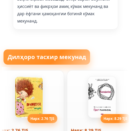
ҳиссиёт ва фикрҳои амиқ кӯмак мекунанд ва
дар ёфтани ҳамоҳангии ботинӣ кӯмак
мекунанд.
Дилҳоро тасхир мекунад
Нарх: 2.76 TJS
Нарх: 8.29 TJS
арх: 2.76 TJS
Нарх: 8.29 TJS