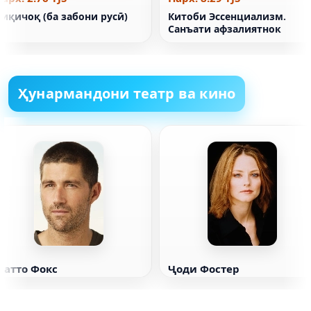
иқичоқ (ба забони русӣ)
Китоби Эссенциализм.
Санъати афзалиятнок
Ҳунармандони театр ва кино
Матто Фокс
Ҷоди Фостер