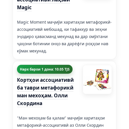
Magic
Magic Moment маҷмӯи харитаҳои метафорикӣ-
ассоциативӣ мебошад, ки тафаккур ва зеҳни
эҷодиро ҳавасманд мекунад ва дар омӯхтани
ҷаҳони ботинии онҳо ва дарёфти роҳҳои нав
кӯмак мекунад.
Нарх барои 1 дона: 10.05 TJS
Кортҳои ассоциативӣ
ба таври метафорикӣ
ман мехоҳам. Олли
Скордина
"Ман мехоҳам ба қалам" маҷмӯи харитаҳои
метафорикӣ-ассоциативӣ аз Олли Скордин