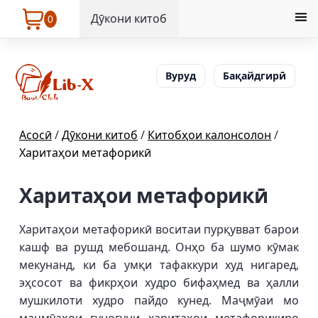
Дӯкони китоб
0
Вуруд
Бақайдгирӣ
Асосӣ
/
Дӯкони китоб
/
Китобҳои калонсолон
/
Харитаҳои метафорикӣ
Харитаҳои метафорикӣ
Харитаҳои метафорикӣ воситаи пурқувват барои
кашф ва рушд мебошанд. Онҳо ба шумо кӯмак
мекунанд, ки ба умқи тафаккури худ нигаред,
эҳсосот ва фикрҳои худро бифаҳмед ва ҳалли
мушкилоти худро пайдо кунед. Маҷмӯаи мо