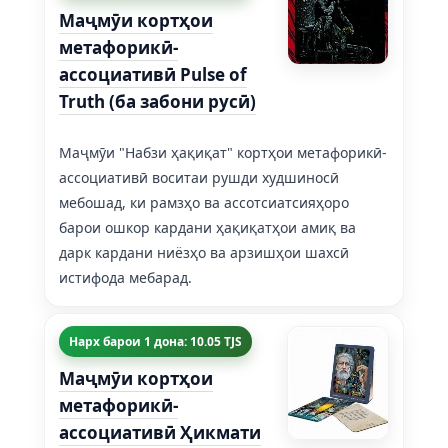
Маҷмӯи кортҳои
метафорикӣ-
ассоциативӣ Pulse of
Truth (ба забони русӣ)
Маҷмӯи "Набзи ҳақиқат" кортҳои метафорикӣ-
ассоциативӣ воситаи рушди худшиносӣ
мебошад, ки рамзҳо ва ассотсиатсияҳоро
барои ошкор кардани ҳақиқатҳои амиқ ва
дарк кардани ниёзҳо ва арзишҳои шахсӣ
истифода мебарад.
Нарх барои 1 дона: 10.05 TJS
Маҷмӯи кортҳои
метафорикӣ-
ассоциативӣ Ҳикмати