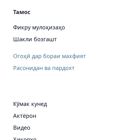
Тамос
Фикру мулоҳизаҳо
Шакли бозгашт
Огоҳӣ дар бораи махфият
Расонидан ва пардохт
Кӯмак кунед
Актёрон
Видео
Ҳикояҳо