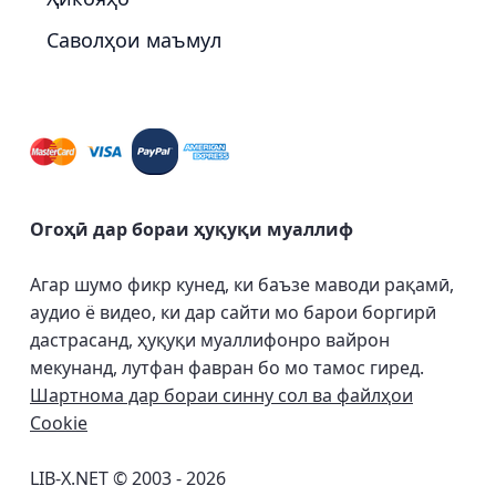
Саволҳои маъмул
Огоҳӣ дар бораи ҳуқуқи муаллиф
Агар шумо фикр кунед, ки баъзе маводи рақамӣ,
аудио ё видео, ки дар сайти мо барои боргирӣ
дастрасанд, ҳуқуқи муаллифонро вайрон
мекунанд, лутфан фавран бо мо тамос гиред.
Шартнома дар бораи синну сол ва файлҳои
Cookie
LIB-X.NET © 2003 - 2026