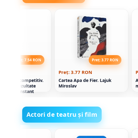
Preț: 7.54 RON
Preț: 3.77 RON
.54 RON
Preț: 3.77 RON
P
i avantaj competitiv.
Cartea Apa de Fier. Lajuk
A
bțineți rezultate
Miroslav
m
 în mod constant
Actori de teatru și film