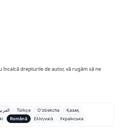
u încalcă drepturile de autor, vă rugăm să ne
العربي
Türkçe
Oʻzbekcha
Қазақ
ki
Română
Ελληνικά
Українська