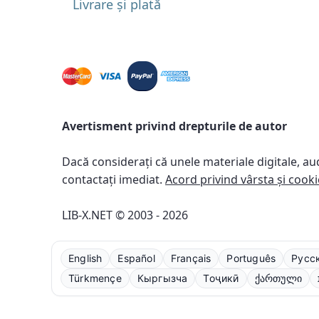
Livrare și plată
Avertisment privind drepturile de autor
Dacă considerați că unele materiale digitale, au
contactați imediat.
Acord privind vârsta și cooki
LIB-X.NET © 2003 - 2026
English
Español
Français
Português
Русс
Türkmençe
Кыргызча
Тоҷикӣ
ქართული