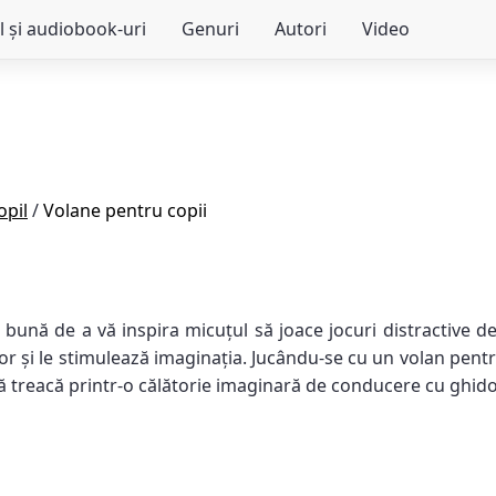
l și audiobook-uri
Genuri
Autori
Video
opil
/
Volane pentru copii
bună de a vă inspira micuțul să joace jocuri distractive de 
r și le stimulează imaginația. Jucându-se cu un volan pentru 
 treacă printr-o călătorie imaginară de conducere cu ghidon