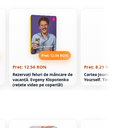
Preț: 12.56 RON
Preț: 8
Preț: 12.56 RON
Preț: 8.29 RON
Rezervați feluri de mâncare de
Cartea Journey Deep I
vacanță. Evgeny Klopotenko
Yourself. Tineri Puebl
(rețete video pe copertă!)