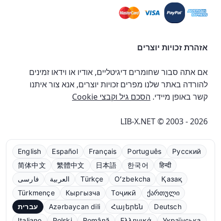
אזהרת זכויות יוצרים
אם אתה סבור שחומרים דיגיטליים, אודיו או וידאו זמינים
להורדה באתר שלנו מפרים זכויות יוצרים, אנא צור איתנו
קשר באופן מיידי.
הסכם גיל וקבצי Cookie
LIB-X.NET © 2003 - 2026
English
Español
Français
Português
Русский
简体中文
繁體中文
日本語
한국어
हिन्दी
Қазақ
Oʻzbekcha
Türkçe
العربية
فارسی
Türkmençe
Кыргызча
Тоҷикӣ
ქართული
Deutsch
Հայերեն
Azərbaycan dili
עברית
Italiano
Polski
Română
Ελληνικά
Українська