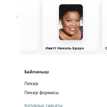
Рейнольдс
Иветт Николь Браун
Байланыш
Пикир
Пикир формасы
Купуялык саясаты