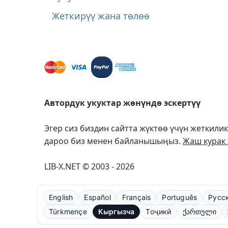
Жеткирүү жана төлөө
Автордук укуктар жөнүндө эскертүү
Эгер сиз биздин сайтта жүктөө үчүн жеткили
дароо биз менен байланышыңыз.
Жаш курак 
LIB-X.NET © 2003 - 2026
English
Español
Français
Português
Русс
Türkmençe
Кыргызча
Тоҷикӣ
ქართული