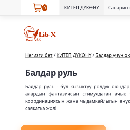
КИТЕП ДҮКӨНҮ
Санарипт
0
Негизги бет
/
КИТЕП ДҮКӨНҮ
/
Балдар үчүн о
Балдар руль
Балдар руль - бул кызыктуу ролдук оюнда
алардын фантазиясын стимулдаган ачык 
координациясын жана чыдамкайлыгын өнүкт
саякатка жол!