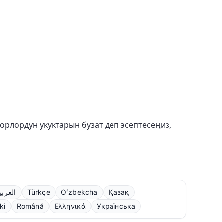
торлордун укуктарын бузат деп эсептесеңиз,
العربي
Türkçe
Oʻzbekcha
Қазақ
ki
Română
Ελληνικά
Українська