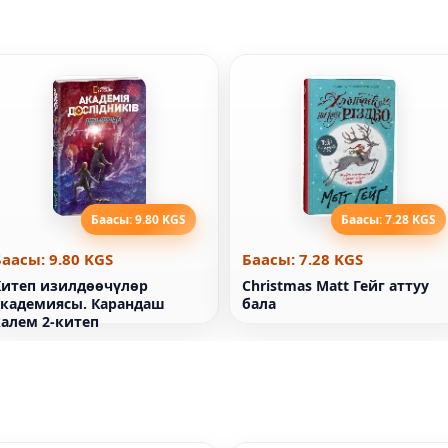
Баасы: 9.80 KGS
Баасы: 7.28 KGS
Баасы: 9.80 KGS
Баасы: 7.28 KGS
Китеп изилдөөчүлөр
Christmas Matt Гейг аттуу
академиясы. Карандаш
бала
калем 2-китеп