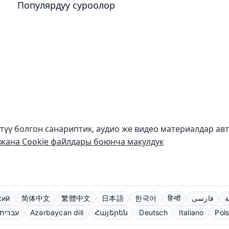
Популярдуу суроолор
ктүү болгон санариптик, аудио же видео материалдар ав
жана Cookie файлдары боюнча макулдук
кий
简体中文
繁體中文
日本語
한국어
हिन्दी
فارسی
ة
עברית
Azərbaycan dili
Հայերեն
Deutsch
Italiano
Pols