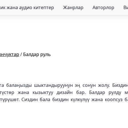
ик жана аудио китептер
Жанрлар
Авторлор
В
юнчуктар
/
Балдар руль
рга балаңызды шыктандыруунун эң сонун жолу. Бизди
түстөр жана кызыктуу дизайн бар. Балдар рулду м
үрүшөт. Сиздин бала биздин күлкүлүү жана коопсуз б