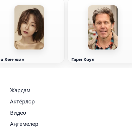
Со Хён-жин
Гари Коул
Жардам
Актёрлор
Видео
Аңгемелер