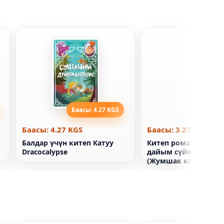
Баасы: 4.27 KGS
Баасы: 3
Баасы: 4.27 KGS
Баасы: 3.27 KGS
Балдар үчүн китеп Катуу
Китеп роман Мен се
Dracocalypse
дайым сүйөм Сара 
(Жумшак капкак)