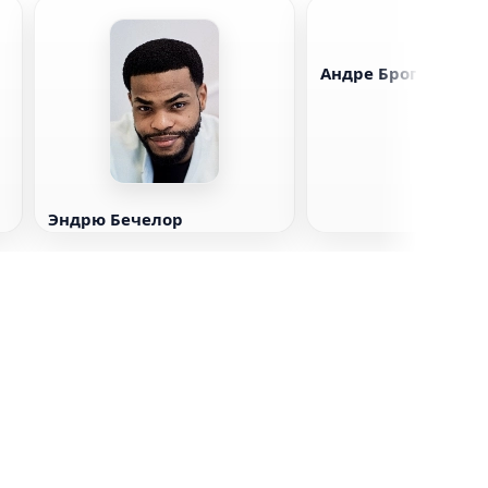
Андре Брогер
Эндрю Бечелор