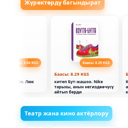
Жүрөктөрдү багындырат
Баасы: 8.04 KGS
Баасы: 8.29 KGS
8.04 KGS
Баасы: 8.29 KGS
луу китеби. Люк
китеп Бут-жашоо. Nike
тарыхы, анын негиздөөчүсү
айтып берди
Театр жана кино актёрлору