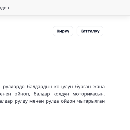
идео
Кирүү
Катталуу
н рулдордо балдардын көңүлүн бурган жана
енен ойноп, балдар колдун моторикасын,
алдар рулду менен рулда ойдон чыгарылган