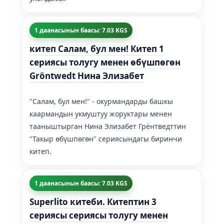
1 даанасынын баасы: 7.03 KGS
китеп Салам, бул мен! Китеп 1
сериясы толугу менен өбүшпөгөн
Gröntwedt Нина Элизабет
"Салам, бул мен!" - окурмандарды башкы
каармандын укмуштуу жоруктары менен
тааныштырган Нина Элизабет Грёнтведттин
"Такыр өбүшпөгөн" сериясындагы биринчи
китеп.
1 даанасынын баасы: 7.03 KGS
Superlito китеби. Китептин 3
сериясы сериясы толугу менен