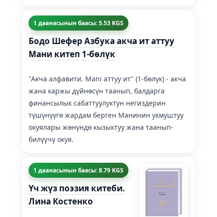
1 даанасынын баасы: 5.53 KGS
Бодо Шефер Азбука акча ит аттуу
Мани китеп 1-бөлүк
"Акча алфавити. Mani аттуу ит" (1-бөлүк) - акча
жана каржы дүйнөсүн таанып, балдарга
финансылык сабаттуулуктун негиздерин
түшүнүүгө жардам берген Манинин укмуштуу
окуялары жөнүндө кызыктуу жана таанып-
билүүчү окуя.
1 даанасынын баасы: 8.79 KGS
Үч жүз поэзия китеби.
Лина Костенко