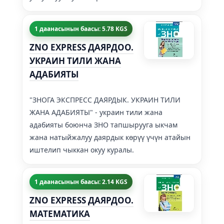
1 даанасынын баасы: 5.78 KGS
ZNO EXPRESS ДАЯРДОО.
УКРАИН ТИЛИ ЖАНА
АДАБИЯТЫ
"ЗНОГА ЭКСПРЕСС ДАЯРДЫК. УКРАИН ТИЛИ
ЖАНА АДАБИЯТЫ" - украин тили жана
адабияты боюнча ЗНО тапшырууга ыкчам
жана натыйжалуу даярдык көрүү үчүн атайын
иштелип чыккан окуу куралы.
1 даанасынын баасы: 2.14 KGS
ZNO EXPRESS ДАЯРДОО.
МАТЕМАТИКА