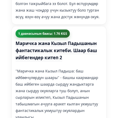
болгон тажрыйбага ээ болот. Бул өспүрүмдөр
жана жаш чоңдор үчүн кызыктуу боло турган
өсүү, өзүн-өзү ачуу жана достук жөнүндө окуя.
1 даанасынын баасы: 1.76 KGS
Маричка жана Кызыл Падышанын
фантастикалык китеби. Шаар баш
ийбегендер китеп 2
"Маричка жана Кызыл Падыша: баш
ийбөөчүлөрдүн шаары" - башкы каармандар
баш ийбеген шаарда сырдуу жандыктарга
жана сырдуу окуяларга туш болуп, анын
сырларын иликтеп, Кызыл Падышанын
табышмагын ачууга аракет кылган укмуштуу
фантастикалык укмуштуу окуялардын
уландысы.