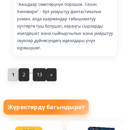
"Ажыдаар сөөктөрүнүн порошок. Сезон
Киновари" - бул укмуштуу фантастикалык
роман, анда каармандар табышмактуу
күчтөргө туш болушат, караңгы сырларды
изилдешет жана сыйкырчылык жана укмуштуу
окуялар дүйнөсүндөгү идеалдары үчүн
күрөшүшөт.
...
1
2
13
»
Жүрөктөрдү багындырат