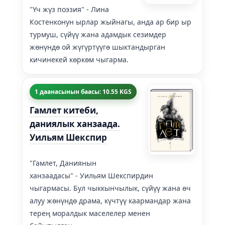
"Үч жүз поэзия" - Лина
Костенконун ырлар жыйнагы, анда ар бир ыр
турмуш, сүйүү жана адамдык сезимдер
жөнүндө ой жүгүртүүгө шыктандырган
кичинекей көркөм чыгарма.
1 даанасынын баасы: 10.55 KGS
Гамлет китеби,
даниялык ханзаада.
Уильям Шекспир
"Гамлет, Даниянын
ханзаадасы" - Уильям Шекспирдин
чыгармасы. Бул чыккынчылык, сүйүү жана өч
алуу жөнүндө драма, күчтүү каармандар жана
терең моралдык маселелер менен