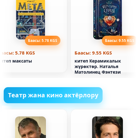
Баасы: 5.78 KGS
Баасы: 9.55 KGS
Баасы: 5.78 KGS
Баасы: 9.55 KGS
Китеп максаты
китеп Керамикалык
жүрөктөр. Наталья
Матолинец Фэнтези
Театр жана кино актёрлору