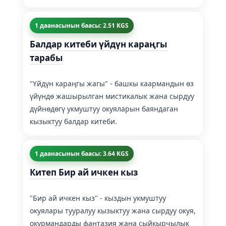
1 даанасынын баасы: 2.51 KGS
Балдар китеби үйдүн караңгы
тарабы
"Үйдүн караңгы жагы" - башкы каармандын өз
үйүндө жашырылган мистикалык жана сырдуу
дүйнөдөгү укмуштуу окуяларын баяндаган
кызыктуу балдар китеби.
1 даанасынын баасы: 3.64 KGS
Китеп Бир ай ичкен кыз
"Бир ай ичкен кыз" - кыздын укмуштуу
окуялары тууралуу кызыктуу жана сырдуу окуя,
окурмандарды фантазия жана сыйкырчылык