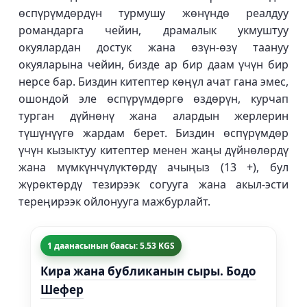
өспүрүмдөрдүн турмушу жөнүндө реалдуу
романдарга чейин, драмалык укмуштуу
окуялардан достук жана өзүн-өзү таануу
окуяларына чейин, бизде ар бир даам үчүн бир
нерсе бар. Биздин китептер көңүл ачат гана эмес,
ошондой эле өспүрүмдөргө өздөрүн, курчап
турган дүйнөнү жана алардын жерлерин
түшүнүүгө жардам берет. Биздин өспүрүмдөр
үчүн кызыктуу китептер менен жаңы дүйнөлөрдү
жана мүмкүнчүлүктөрдү ачыңыз (13 +), бул
жүрөктөрдү тезирээк согууга жана акыл-эсти
тереңирээк ойлонууга мажбурлайт.
1 даанасынын баасы: 5.53 KGS
Кира жана бубликанын сыры. Бодо
Шефер