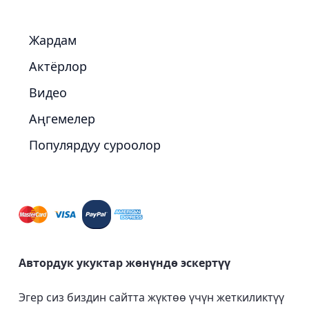
Жардам
Актёрлор
Видео
Аңгемелер
Популярдуу суроолор
Автордук укуктар жөнүндө эскертүү
Эгер сиз биздин сайтта жүктөө үчүн жеткиликтүү