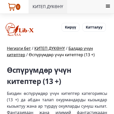
КИТЕП ДҮКӨНҮ
0
Кирүү
Катталуу
Негизги бет
/
КИТЕП ДҮКӨНҮ
/
Балдар үчүн
китептер
/
Өспүрүмдөр үчүн китептер (13 +)
Өспүрүмдөр үчүн
китептер (13 +)
Биздин өспүрүмдөр үчүн китептер категориясы
(13 +) да абдан талап окурмандарды кызыкдар
кызыктуу жана ар түрдүү окуяларды сунуш кылат.
Фантазиядан жана илимий фантастикадан