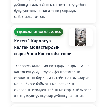
дүйнөсүнө алып барат, сюжеттин күтүлбөгөн
бурулуштарына жана терең моралдык
сабактарга толгон.
1 даанасынын баасы: 6.28 KGS
Китеп 1 Кароосуз
калган монастырдын
сыры Анна Кантох Фэнтези
"Кароосуз калган монастырдын сыры" - Анна
Кантохтун укмуштуудай фантастикалык
сериясынын биринчи китеби. Башкы каарман
менен бирге байыркы монастырдын
сырларын изилдеп, табышмактар, сыйкырлар
жана укмуштуу окуялар дүйнөсүн ачыңыз.