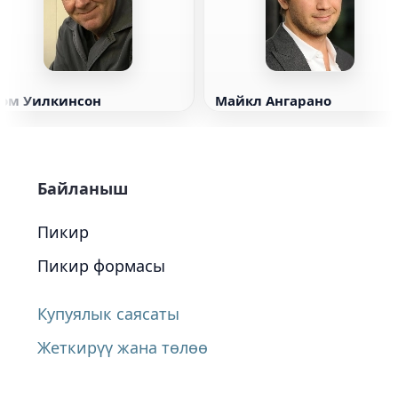
Том Уилкинсон
Майкл Ангарано
Байланыш
Пикир
Пикир формасы
Купуялык саясаты
Жеткирүү жана төлөө