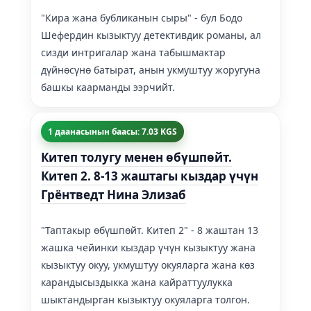
"Кира жана бубликанын сыры" - бул Бодо
Шефердин кызыктуу детективдик романы, ал
сизди интригалар жана табышмактар
дүйнөсүнө батырат, анын укмуштуу жоругуна
башкы каарманды ээрчийт.
1 даанасынын баасы: 7.03 KGS
Китеп толугу менен өбүшпөйт.
Китеп 2. 8-13 жаштагы кыздар үчүн
Грёнтведт Нина Элизаб
"Таптакыр өбүшпөйт. Китеп 2" - 8 жаштан 13
жашка чейинки кыздар үчүн кызыктуу жана
кызыктуу окуу, укмуштуу окуяларга жана көз
карандысыздыкка жана кайраттуулукка
шыктандырган кызыктуу окуяларга толгон.