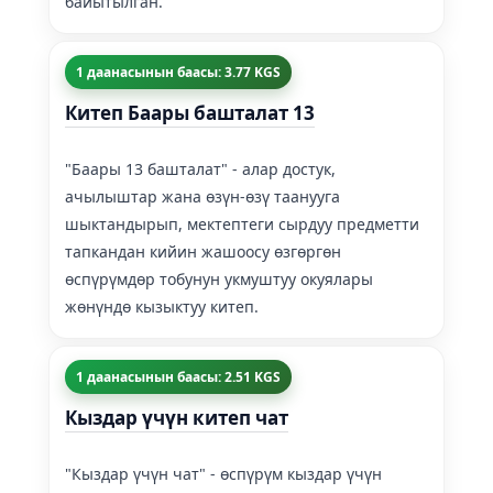
байытылган.
1 даанасынын баасы: 3.77 KGS
Китеп Баары башталат 13
"Баары 13 башталат" - алар достук,
ачылыштар жана өзүн-өзү таанууга
шыктандырып, мектептеги сырдуу предметти
тапкандан кийин жашоосу өзгөргөн
өспүрүмдөр тобунун укмуштуу окуялары
жөнүндө кызыктуу китеп.
1 даанасынын баасы: 2.51 KGS
Кыздар үчүн китеп чат
"Кыздар үчүн чат" - өспүрүм кыздар үчүн