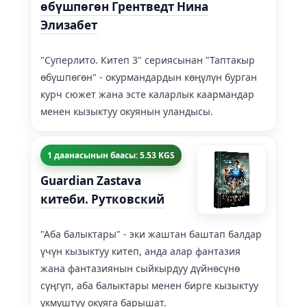
өбүшпөгөн Грентведт Нина
Элизабет
"Суперлито. Китеп 3" сериясынан "Таптакыр
өбүшпөгөн" - окурмандардын көңүлүн бурган
курч сюжет жана эсте каларлык каармандар
менен кызыктуу окуянын уландысы.
1 даанасынын баасы: 5.53 KGS
Guardian Zastava
китеби. Рутковский
"Аба балыктары" - эки жаштан баштап балдар
үчүн кызыктуу китеп, анда алар фантазия
жана фантазиянын сыйкырдуу дүйнөсүнө
сүңгүп, аба балыктары менен бирге кызыктуу
укмуштуу окуяга барышат.