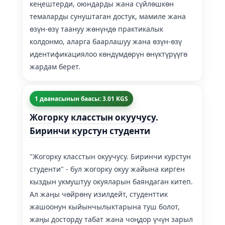
кеңештерди, оюндарды жана сүйлөшкөн
темаларды сунуштаган достук, мамиле жана
өзүн-өзү таануу жөнүндө практикалык
колдонмо, аларга баарлашуу жана өзүн-өзү
идентификациялоо көндүмдөрүн өнүктүрүүгө
жардам берет.
1 даанасынын баасы: 3.01 KGS
Жогорку класстын окуучусу.
Биринчи курстун студенти
"Жогорку класстын окуучусу. Биринчи курстун
студенти" - бул жогорку окуу жайына кирген
кыздын укмуштуу окуяларын баяндаган китеп.
Ал жаңы чөйрөнү изилдейт, студенттик
жашоонун кыйынчылыктарына туш болот,
жаңы досторду табат жана чоңдор үчүн зарыл