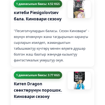
1 даанасынын баасы: 4.52 KGS
китеби Piesigolovtsev
бала. Киновари сезону
"Песиголчулардын баласы. Сезон Киновари" -
өзүнүн өткөнүнүн жана тагдырынын караңгы
сырларын изилдеп, жамандыктын
табышмактуу күчтөрү менен өлүмгө дуушар
болгон жаш баатыр жөнүндө кызыктуу
фантастикалык укмуштуу окуя.
1 даанасынын баасы: 3.77 KGS
Китеп Dragon
сөөктөрүнүн порошок.
Киновари сезону