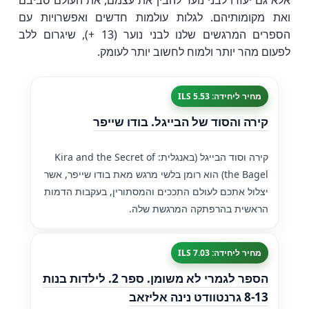
אלא גם יעזרו לבני נוער להבין את עצמם, את העולם סביבם
ואת מקומותיהם. לגלות עולמות חדשים ואפשרויות עם
הספרים המרגשים שלנו לבני נוער (13 +), שיגרום ללב
לפעום מהר יותר ולמוח לחשוב יותר לעומק.
מחיר ליחידה: 5.53 ILS
קירה והסוד של הבייגל. בודו שייפר
קירה וסוד הבייגל (באנגלית: Kira and the Secret of
the Bagel) הוא רומן בלשי מרגש מאת בודו שייפר, אשר
יצלול אתכם לעולם התככים והמסתורין, בעקבות הדמות
הראשית בהרפתקה המרגשת שלה.
מחיר ליחידה: 7.03 ILS
הספר לגמרי לא משומן. ספר 2. לילדות בנות
8-13 גרנטוודט נינה אליזאב