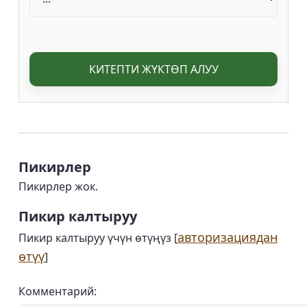
КИТЕПТИ ЖҮКТӨП АЛУУ
Пикирлер
Пикирлер жок.
Пикир калтыруу
авторизациядан
Пикир калтыруу үчүн өтүңүз [
өтүү
]
Комментарий: