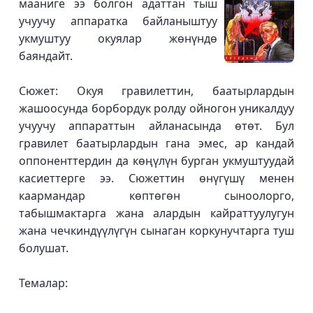
мааниге ээ болгон адаттан тыш
учуучу аппаратка байланыштуу
укмуштуу окуялар жөнүндө
баяндайт.
Сюжет: Окуя гравилеттин, баатырлардын
жашоосунда борбордук ролду ойногон уникалдуу
учуучу аппараттын айланасында өтөт. Бул
гравилет баатырлардын гана эмес, ар кандай
оппоненттердин да көңүлүн бурган укмуштуудай
касиеттерге ээ. Сюжеттин өнүгүшү менен
каармандар көптөгөн сыноолорго,
табышмактарга жана алардын кайраттуулугун
жана чечкиндүүлүгүн сынаган коркунучтарга туш
болушат.
Темалар: