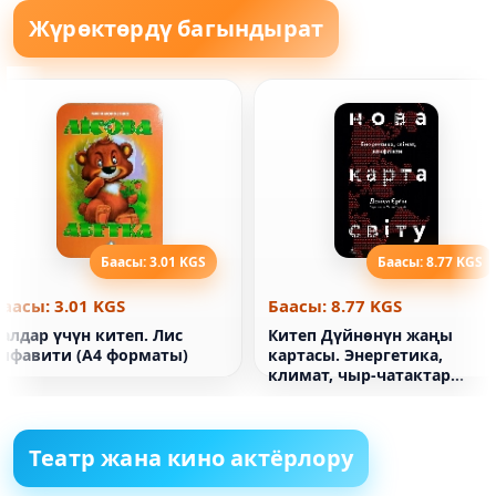
Жүрөктөрдү багындырат
Баасы: 3.01 KGS
Баасы: 8.77 KGS
Баасы: 3.01 KGS
Баасы: 8.77 KGS
алдар үчүн китеп. Лис
Китеп Дүйнөнүн жаңы
алфавити (А4 форматы)
картасы. Энергетика,
климат, чыр-чатактар
Дэниел Ергин (жумшак
капкак)
Театр жана кино актёрлору