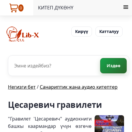
КИТЕП ДҮКӨНҮ
0
Кирүү
Катталуу
Издөө
Негизги бет
/
Санариптик жана аудио китептер
Цесаревич гравилети
"Гравилет 'Цесаревич" аудиокниги
башкы каармандар үчүн өзгөчө