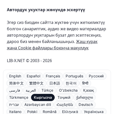
Автордук укуктар жөнүндө эскертүү
Эгер сиз биздин сайтта жүктөө үчүн жеткиликтүү
болгон санариптик, аудио же видео материалдар
авторлордун укуктарын бузат деп эсептесеңиз,
дароо биз менен байланышыңыз.
Жаш курак
жана Cookie файлдары боюнча макулдук
LIB-X.NET © 2003 - 2026
English
Español
Français
Português
Русский
简体中文
繁體中文
日本語
한국어
हिन्दी
فارسی
العربية
Türkçe
Oʻzbekcha
Қазақ
Türkmençe
Кыргызча
Тоҷикӣ
ქართული
עברית
Azərbaycan dili
Հայերեն
Deutsch
Italiano
Polski
Română
Ελληνικά
Українська