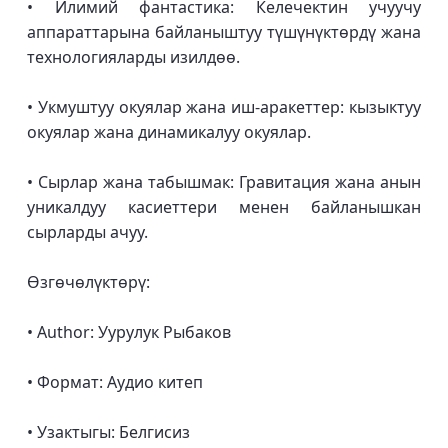
• Илимий фантастика: Келечектин учуучу
аппараттарына байланыштуу түшүнүктөрдү жана
технологияларды изилдөө.
• Укмуштуу окуялар жана иш-аракеттер: кызыктуу
окуялар жана динамикалуу окуялар.
• Сырлар жана табышмак: Гравитация жана анын
уникалдуу касиеттери менен байланышкан
сырларды ачуу.
Өзгөчөлүктөрү:
• Author: Уурулук Рыбаков
• Формат: Аудио китеп
• Узактыгы: Белгисиз