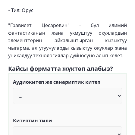
• Тил: Орус
"Гравилет Цесаревич" - бул илимий
фантастиканын жана укмуштуу окуялардын
элементтерин айкалыштырган кызыктуу
чыгарма, ал угуучуларды кызыктуу окуялар жана
уникалдуу технологиялар дүйнөсүнө алып келет.
Кайсы форматта жүктөп алабыз?
Аудиокитеп же санариптик китеп
Китептин тили