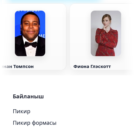
Кенан Томпсон
Фиона Глэскотт
Байланыш
Пикир
Пикир формасы