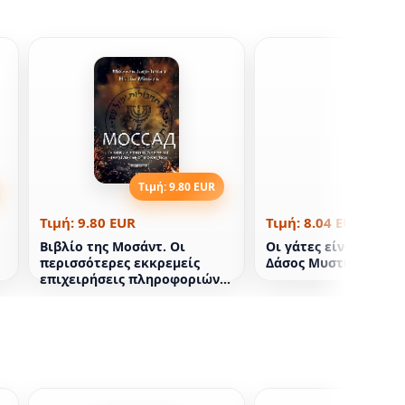
Τιμή: 9.80 EUR
Τιμή: 8
Τιμή: 9.80 EUR
Τιμή: 8.04 EUR
Βιβλίο της Μοσάντ. Οι
Οι γάτες είναι πολεμ
περισσότερες εκκρεμείς
Δάσος Μυστικών Βιβλ
επιχειρήσεις πληροφοριών
του Ισραήλ