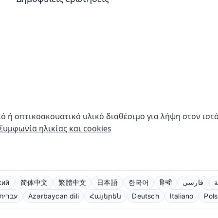
κό ή οπτικοακουστικό υλικό διαθέσιμο για λήψη στον ιστ
Συμφωνία ηλικίας και cookies
кий
简体中文
繁體中文
日本語
한국어
हिन्दी
فارسی
ة
עברית
Azərbaycan dili
Հայերեն
Deutsch
Italiano
Pols