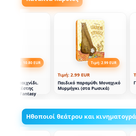
Τιμή: 10.80 EUR
Τιμή: 2.99 EUR
0.80 EUR
Τιμή: 2.99 EUR
Τ
art στο παιχνίδι.
Παιδικό παραμύθι Μοναχικό
Γ
ης Βουδαπέστης
Μυρμήγκι (στα Ρωσικά)
Matolinec Fantasy
Ηθοποιοί θεάτρου και κινηματογρ