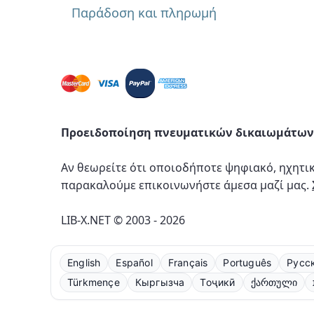
Παράδοση και πληρωμή
Προειδοποίηση πνευματικών δικαιωμάτων
Αν θεωρείτε ότι οποιοδήποτε ψηφιακό, ηχητι
παρακαλούμε επικοινωνήστε άμεσα μαζί μας.
LIB-X.NET © 2003 - 2026
English
Español
Français
Português
Русс
Türkmençe
Кыргызча
Тоҷикӣ
ქართული