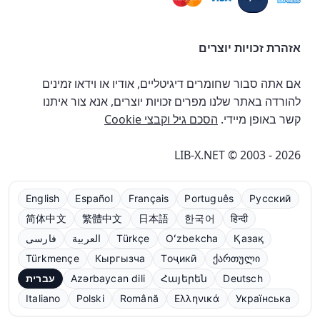
אזהרת זכויות יוצרים
אם אתה סבור שחומרים דיגיטליים, אודיו או וידאו זמינים
להורדה באתר שלנו מפרים זכויות יוצרים, אנא צור איתנו
קשר באופן מיידי.
הסכם גיל וקבצי Cookie
LIB-X.NET © 2003 - 2026
English
Español
Français
Português
Русский
简体中文
繁體中文
日本語
한국어
हिन्दी
Қазақ
Oʻzbekcha
Türkçe
العربية
فارسی
Türkmençe
Кыргызча
Тоҷикӣ
ქართული
Deutsch
Հայերեն
Azərbaycan dili
עברית
Italiano
Polski
Română
Ελληνικά
Українська