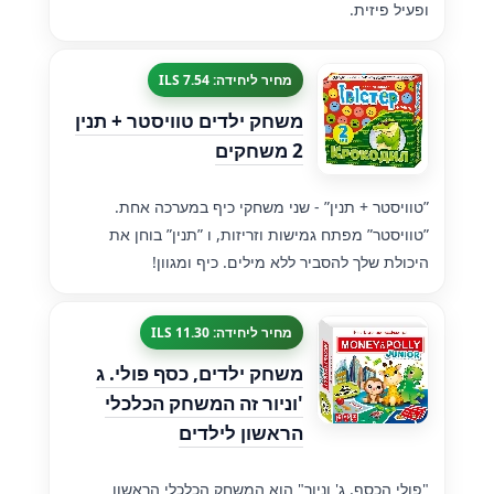
ופעיל פיזית.
מחיר ליחידה: 7.54 ILS
משחק ילדים טוויסטר + תנין
2 משחקים
”טוויסטר + תנין” - שני משחקי כיף במערכה אחת.
”טוויסטר” מפתח גמישות וזריזות, ו ”תנין” בוחן את
היכולת שלך להסביר ללא מילים. כיף ומגוון!
מחיר ליחידה: 11.30 ILS
משחק ילדים, כסף פולי. ג
'וניור זה המשחק הכלכלי
הראשון לילדים
"פולי הכסף. ג' וניור" הוא המשחק הכלכלי הראשון