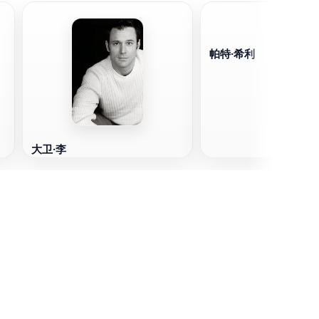
帕特·希利
大卫·李