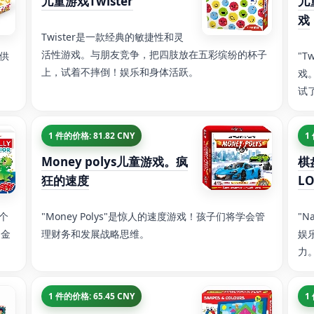
儿童游戏Twister
儿
戏
Twister是一款经典的敏捷性和灵
活性游戏。与朋友竞争，把四肢放在五彩缤纷的杯子
供
"T
上，试着不摔倒！娱乐和身体活跃。
。
戏。
试
1 件的价格: 81.82 CNY
1
Money polys儿童游戏。疯
棋
狂的速度
L
一个
"Money Polys"是惊人的速度游戏！孩子们将学会管
"N
和金
理财务和发展战略思维。
娱
力
1 件的价格: 65.45 CNY
1