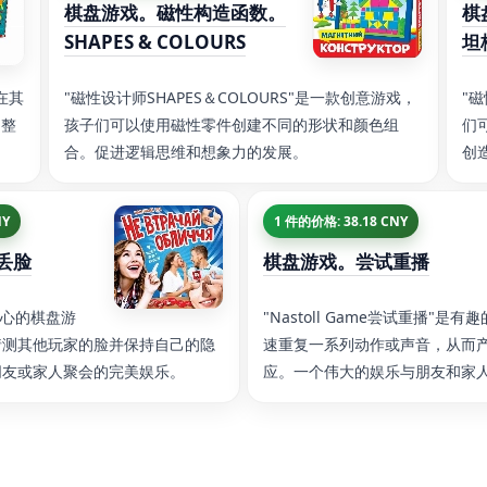
棋盘游戏。磁性构造函数。
棋
SHAPES & COLOURS
坦
以在其
"磁性设计师SHAPES＆COLOURS"是一款创意游戏，
"
为整
孩子们可以使用磁性零件创建不同的形状和颜色组
们
合。促进逻辑思维和想象力的发展。
创
NY
1 件的价格: 38.18 CNY
丢脸
棋盘游戏。尝试重播
人心的棋盘游
"Nastoll Game尝试重播"
猜测其他玩家的脸并保持自己的隐
速重复一系列动作或声音，从而
朋友或家人聚会的完美娱乐。
应。一个伟大的娱乐与朋友和家