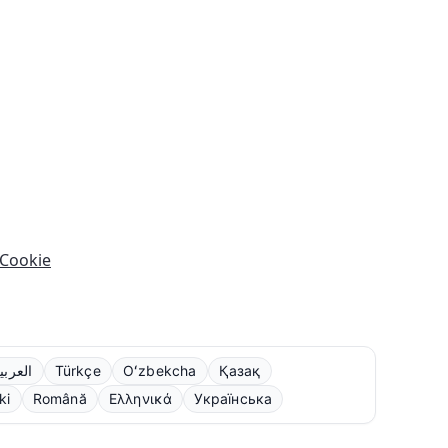
ookie
العربي
Türkçe
Oʻzbekcha
Қазақ
ki
Română
Ελληνικά
Українська