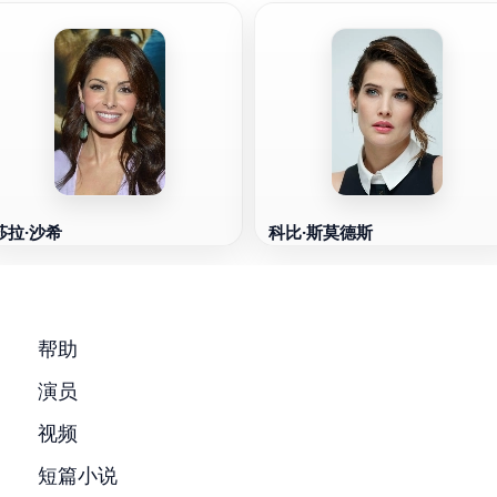
莎拉·沙希
科比·斯莫德斯
帮助
演员
视频
短篇小说