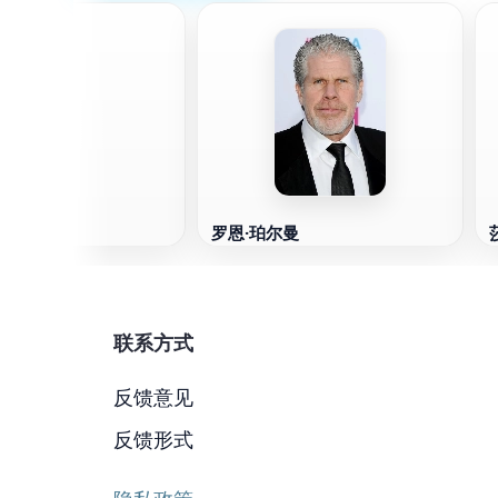
·沙尔
罗恩·珀尔曼
联系方式
反馈意见
反馈形式