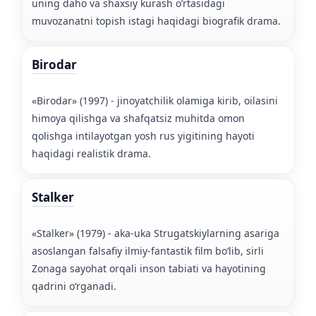
uning daho va shaxsiy kurash o’rtasidagi
muvozanatni topish istagi haqidagi biografik drama.
Birodar
«Birodar» (1997) - jinoyatchilik olamiga kirib, oilasini
himoya qilishga va shafqatsiz muhitda omon
qolishga intilayotgan yosh rus yigitining hayoti
haqidagi realistik drama.
Stalker
«Stalker» (1979) - aka-uka Strugatskiylarning asariga
asoslangan falsafiy ilmiy-fantastik film boʻlib, sirli
Zonaga sayohat orqali inson tabiati va hayotining
qadrini oʻrganadi.