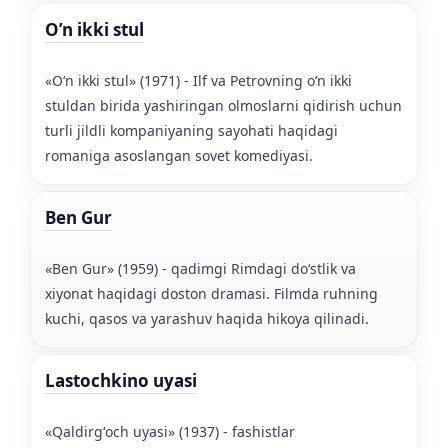
O’n ikki stul
«Oʻn ikki stul» (1971) - Ilf va Petrovning oʻn ikki
stuldan birida yashiringan olmoslarni qidirish uchun
turli jildli kompaniyaning sayohati haqidagi
romaniga asoslangan sovet komediyasi.
Ben Gur
«Ben Gur» (1959) - qadimgi Rimdagi doʻstlik va
xiyonat haqidagi doston dramasi. Filmda ruhning
kuchi, qasos va yarashuv haqida hikoya qilinadi.
Lastochkino uyasi
«Qaldirgʻoch uyasi» (1937) - fashistlar