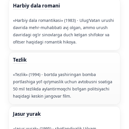
Harbiy dala romani
«Harbiy dala romantikasi» (1983) - Ulug’Vatan urushi
davrida mehr-muhabbati avj olgan, ammo urush
davridagi og’ir sinovlarga duch kelgan shifokor va
ofitser haqidagi romantik hikoya.
Tezlik
«Tezlik» (1994) - bortda yashiringan bomba
portlashiga yoʻl qoʻymaslik uchun avtobusni soatiga
50 mil tezlikda aylantirmoqchi boʻlgan politsiyachi
haqidagi keskin jangovar film.
Jasur yurak
«Jasur yurak» (1995) - shotlandiyalik Uilyam