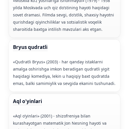
«Moskva ko’z yoshlariga ishonmaydi» (1979) - 1958
yilda Moskvada uch qiz do’stining hayoti haqidagi
sovet dramasi. Filmda sevgi, doʻstlik, shaxsiy hayotni
qurishdagi qiyinchiliklar va sotsialistik voqelik
sharoitida baxtga intilish mavzulari aks etgan.
Bryus qudratli
«Qudratli Bryus» (2003) - har qanday istaklarni
amalga oshirishga imkon beradigan qudratli yigit
haqidagi komediya, lekin u haqiqiy baxt qudratda
emas, balki samimiylik va sevgida ekanini tushunadi.
Aql oʻyinlari
«Aql o’yinlari» (2001) - shizofreniya bilan
kurashayotgan matematik Jon Nesning hayoti va