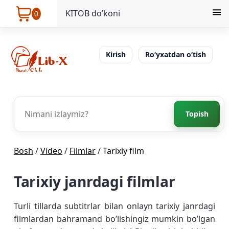
KITOB do’koni
0
Kirish
Ro‘yxatdan o‘tish
Topish
Bosh
/
Video
/
Filmlar
/
Tarixiy film
Tarixiy janrdagi filmlar
Turli tillarda subtitrlar bilan onlayn tarixiy janrdagi
filmlardan bahramand bo’lishingiz mumkin bo’lgan