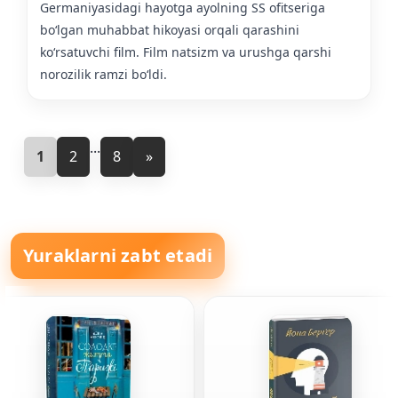
Germaniyasidagi hayotga ayolning SS ofitseriga
boʻlgan muhabbat hikoyasi orqali qarashini
koʻrsatuvchi film. Film natsizm va urushga qarshi
norozilik ramzi boʻldi.
...
1
2
8
»
Yuraklarni zabt etadi