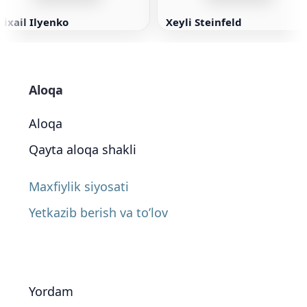
ixail Ilyenko
Xeyli Steinfeld
Aloqa
Aloqa
Qayta aloqa shakli
Maxfiylik siyosati
Yetkazib berish va to’lov
Yordam