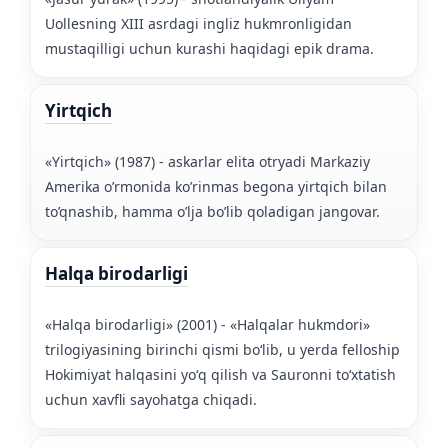
Uollesning XIII asrdagi ingliz hukmronligidan
mustaqilligi uchun kurashi haqidagi epik drama.
Yirtqich
«Yirtqich» (1987) - askarlar elita otryadi Markaziy
Amerika o’rmonida ko’rinmas begona yirtqich bilan
to’qnashib, hamma o’lja bo’lib qoladigan jangovar.
Halqa birodarligi
«Halqa birodarligi» (2001) - «Halqalar hukmdori»
trilogiyasining birinchi qismi boʻlib, u yerda felloship
Hokimiyat halqasini yoʻq qilish va Sauronni toʻxtatish
uchun xavfli sayohatga chiqadi.