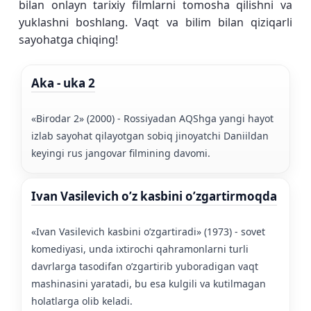
bilan onlayn tarixiy filmlarni tomosha qilishni va
yuklashni boshlang. Vaqt va bilim bilan qiziqarli
sayohatga chiqing!
Aka - uka 2
«Birodar 2» (2000) - Rossiyadan AQShga yangi hayot
izlab sayohat qilayotgan sobiq jinoyatchi Daniildan
keyingi rus jangovar filmining davomi.
Ivan Vasilevich o’z kasbini o’zgartirmoqda
«Ivan Vasilevich kasbini o’zgartiradi» (1973) - sovet
komediyasi, unda ixtirochi qahramonlarni turli
davrlarga tasodifan o’zgartirib yuboradigan vaqt
mashinasini yaratadi, bu esa kulgili va kutilmagan
holatlarga olib keladi.