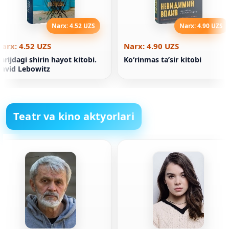
Narx: 4.52 UZS
Narx: 4.90 UZS
arx: 4.52 UZS
Narx: 4.90 UZS
arijdagi shirin hayot kitobi.
Koʻrinmas taʼsir kitobi
avid Lebowitz
Teatr va kino aktyorlari