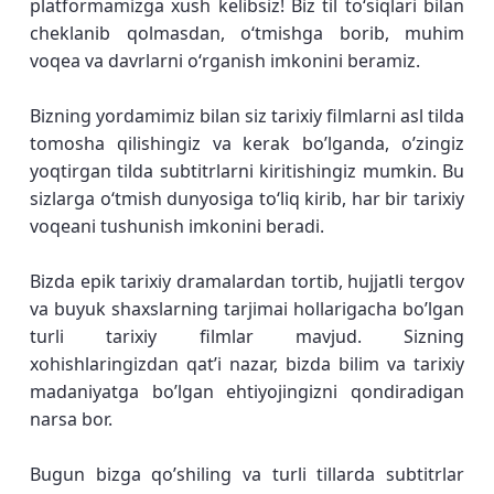
platformamizga xush kelibsiz! Biz til toʻsiqlari bilan
cheklanib qolmasdan, oʻtmishga borib, muhim
voqea va davrlarni oʻrganish imkonini beramiz.
Bizning yordamimiz bilan siz tarixiy filmlarni asl tilda
tomosha qilishingiz va kerak bo’lganda, o’zingiz
yoqtirgan tilda subtitrlarni kiritishingiz mumkin. Bu
sizlarga oʻtmish dunyosiga toʻliq kirib, har bir tarixiy
voqeani tushunish imkonini beradi.
Bizda epik tarixiy dramalardan tortib, hujjatli tergov
va buyuk shaxslarning tarjimai hollarigacha bo’lgan
turli tarixiy filmlar mavjud. Sizning
xohishlaringizdan qat’i nazar, bizda bilim va tarixiy
madaniyatga bo’lgan ehtiyojingizni qondiradigan
narsa bor.
Bugun bizga qo’shiling va turli tillarda subtitrlar