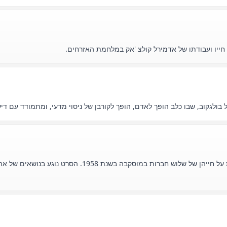
”מוסקבה לא מאמינה בדמעות” (1979) היא דרמה סובייטית על חי