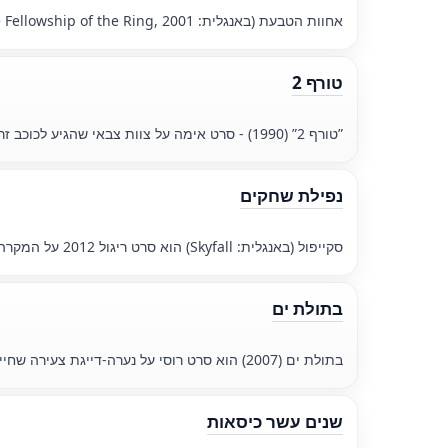
אחוות הטבעת (באנגלית: The Fellowship of the Ring, 2001) הוא החלק הראשון בטרילוגיית שר הטבעות.
טורף 2
”טורף 2” (1990) - סרט אימה על צוות צבאי שהגיע לכוכב זר שבו חייזר קטלני צד.
נפילת שחקים
סקייפול (באנגלית: Skyfall) הוא סרט ריגול 2012 על המקרה של 007, אשר עומד בפני איום מעברם של הממונים עליו על ידי חשיפת סודות אפלים.
בתולת ים
בתולת ים (2007) הוא סרט רוסי על נערה-דייגת צעירה שחייה משתנים לאחר שפגשה בתולת ים מסתורית, וכתוצאה מכך היא מתחילה לממש את רצונותיה ושאיפותיה שלה.
שנים עשר כיסאות