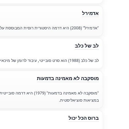
אדמירל
”אדמירל” (2008) היא דרמה היסטורית רוסית המבוססת על חייו ועבודתו של אדמירל קולצ 'אק במלחמת האזרחים.
לב של כלב
לב של כלב (1988) הוא סרט סובייטי, עיבוד לרומן של מיכאיל בולגקוב, שבו כלב הופך לאדם, הופך לקורבן של ניסוי מדעי, ומתמודד עם דילמות מוסריות ופילוסופיות קשות.
מוסקבה לא מאמינה בדמעות
במציאות סוציאליסטית.
ברוס הכל יכול