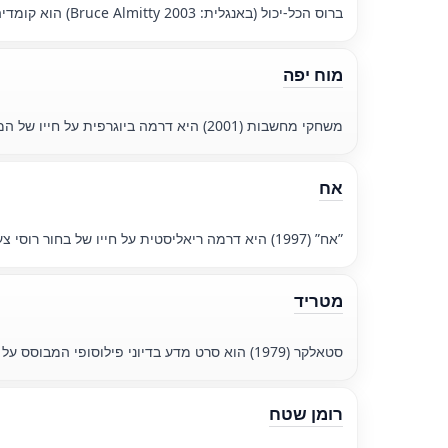
ברוס הכל-יכול (באנגלית: Bruce Almitty 2003) הוא קומדיה על בחור שקיבל את כוחות כל-יכול, המאפשרת לו להגשים כל תשוקה, אך הוא מבין שאושר אמיתי אינו בכל-יכול, אלא בכנות ובאהבה.
מוח יפה
משחקי מחשבות (2001) היא דרמה ביוגרפית על חייו של המתמטיקאי ג 'ון נאש, הנאבק בסכיזופרניה, ועל רצונו למצוא איזון בין גאונות למאבק אישי.
אח
”אח” (1997) היא דרמה ריאליסטית על חייו של בחור רוסי צעיר שנכנס לעולם הפשע, מנסה להגן על משפחתו ולשרוד בסביבה אכזרית.
מטריד
סטאלקר (1979) הוא סרט מדע בדיוני פילוסופי המבוסס על עבודתם של האחים סטרוגצקי, החוקר את טבע האדם וערך החיים דרך מסע לאזור המסתורי.
רומן שטח