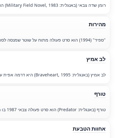
רומן שדה צבאי (באנגלית: Military Field Novel, 1983) הוא סיפור רומנטי על רופא וקצין שאהבתו מתעוררת במהלך המלחמה הפטריוטית הגדולה, אך עומד בפני ניסיונות קשים במהלך המלחמה.
מהירות
"ספיד" (1994) הוא סרט פעולה מתוח על שוטר שמנסה לסובב אוטובוס במהירות מעל 50 קמ "ש כדי להימנע מפצצה שהוסתרה על הסיפון.
לב אמיץ
לב אמיץ (באנגלית: Braveheart, 1995) היא דרמה אפית על מאבקו של הסקוטי ויליאם וולאס לעצמאות ארצו מהשלטון האנגלי במאה ה-13.
טורף
טורף (באנגלית: Predator) הוא סרט פעולה צבאי 1987 בו חוליה מובחרת של חיילים נתקלת בטורף חייזרי בלתי נראה בג 'ונגלים של מרכז אמריקה, שם כל אחד מהם הופך לטרף.
אחוות הטבעת