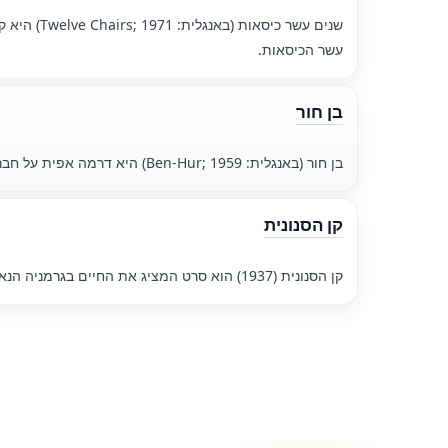
שנים עשר 
עשר הכיסאות.
בן חור
בן חור (באנגלית: Ben-Hur; 1959) היא דרמה אפית על חברות ובגידה ברומא העתיקה. הסרט מספר באופן מלכותי את סיפור האומץ, הנקמה והפיוס.
קן הסנונית
קן הסנונית (1937) הוא סרט המציג את החיים בגרמניה הנאצית דרך סיפור אהבה של אישה לקצינת אס אס. הסרט הפך לסמל של מחאה נגד הנאציזם והמלחמה.