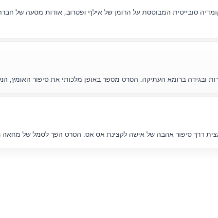
כיסאות (באנגלית: Twelve Chairs; 1971) היא קומדיה סובייטית המבוססת על הרומן של אילף ופטרוב,