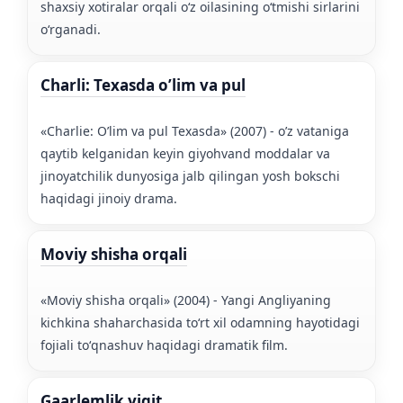
shaxsiy xotiralar orqali oʻz oilasining oʻtmishi sirlarini
oʻrganadi.
Charli: Texasda o’lim va pul
«Charlie: O’lim va pul Texasda» (2007) - o’z vataniga
qaytib kelganidan keyin giyohvand moddalar va
jinoyatchilik dunyosiga jalb qilingan yosh bokschi
haqidagi jinoiy drama.
Moviy shisha orqali
«Moviy shisha orqali» (2004) - Yangi Angliyaning
kichkina shaharchasida toʻrt xil odamning hayotidagi
fojiali toʻqnashuv haqidagi dramatik film.
Gaarlemlik yigit