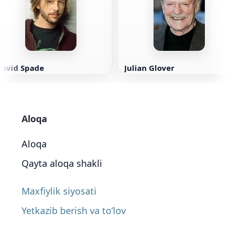
David Spade
Julian Glover
Aloqa
Aloqa
Qayta aloqa shakli
Maxfiylik siyosati
Yetkazib berish va to’lov