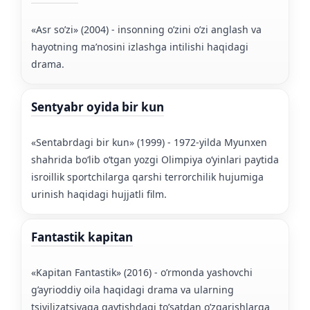
«Asr so’zi» (2004) - insonning o’zini o’zi anglash va
hayotning ma’nosini izlashga intilishi haqidagi
drama.
Sentyabr oyida bir kun
«Sentabrdagi bir kun» (1999) - 1972-yilda Myunxen
shahrida boʻlib oʻtgan yozgi Olimpiya oʻyinlari paytida
isroillik sportchilarga qarshi terrorchilik hujumiga
urinish haqidagi hujjatli film.
Fantastik kapitan
«Kapitan Fantastik» (2016) - o’rmonda yashovchi
g’ayrioddiy oila haqidagi drama va ularning
tsivilizatsiyaga qaytishdagi to’satdan o’zgarishlarga