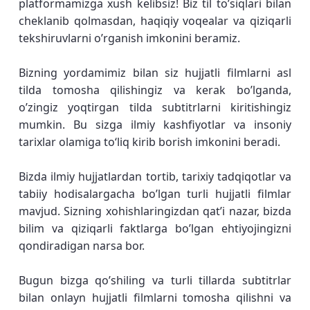
platformamizga xush kelibsiz! Biz til to’siqlari bilan
cheklanib qolmasdan, haqiqiy voqealar va qiziqarli
tekshiruvlarni o’rganish imkonini beramiz.
Bizning yordamimiz bilan siz hujjatli filmlarni asl
tilda tomosha qilishingiz va kerak bo’lganda,
o’zingiz yoqtirgan tilda subtitrlarni kiritishingiz
mumkin. Bu sizga ilmiy kashfiyotlar va insoniy
tarixlar olamiga toʻliq kirib borish imkonini beradi.
Bizda ilmiy hujjatlardan tortib, tarixiy tadqiqotlar va
tabiiy hodisalargacha bo’lgan turli hujjatli filmlar
mavjud. Sizning xohishlaringizdan qat’i nazar, bizda
bilim va qiziqarli faktlarga bo’lgan ehtiyojingizni
qondiradigan narsa bor.
Bugun bizga qo’shiling va turli tillarda subtitrlar
bilan onlayn hujjatli filmlarni tomosha qilishni va