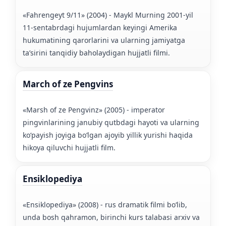
«Fahrengeyt 9/11» (2004) - Maykl Murning 2001-yil
11-sentabrdagi hujumlardan keyingi Amerika
hukumatining qarorlarini va ularning jamiyatga
taʼsirini tanqidiy baholaydigan hujjatli filmi.
March of ze Pengvins
«Marsh of ze Pengvinz» (2005) - imperator
pingvinlarining janubiy qutbdagi hayoti va ularning
koʻpayish joyiga boʻlgan ajoyib yillik yurishi haqida
hikoya qiluvchi hujjatli film.
Ensiklopediya
«Ensiklopediya» (2008) - rus dramatik filmi boʻlib,
unda bosh qahramon, birinchi kurs talabasi arxiv va