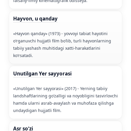
falsafiy-ilmiy kinematografik odisseya.
Hayvon, u qanday
«Hayvon qanday» (1973) - yovvoyi tabiat hayotini
oʻrganuvchi hujjatli film boʻlib, turli hayvonlarning
tabiiy yashash muhitidagi xatti-harakatlarini
koʻrsatadi.
Unutilgan Yer sayyorasi
«Unutilgan Yer sayyorasi» (2017) - Yerning tabiiy
landshaftlarining goʻzalligi va noyobligini tasvirlovchi
hamda ularni asrab-avaylash va muhofaza qilishga
undaydigan hujjatli film.
Asr soʻzi