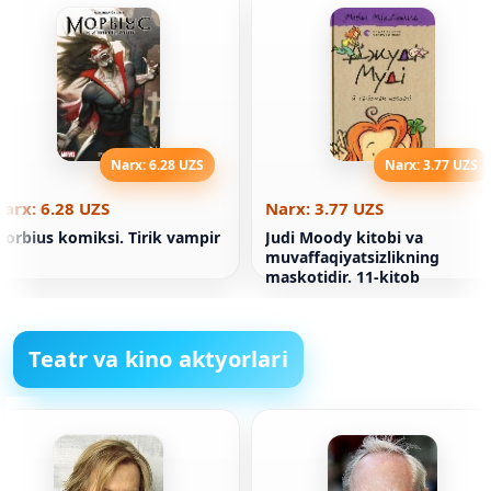
Narx: 6.28 UZS
Narx: 3.77 UZS
arx: 6.28 UZS
Narx: 3.77 UZS
orbius komiksi. Tirik vampir
Judi Moody kitobi va
muvaffaqiyatsizlikning
maskotidir. 11-kitob
Teatr va kino aktyorlari