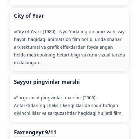
City of Year
«City of Year» (1980) - Nyu-Yorkning dinamik va hissiy
hayoti haqidagi animatsion film boʻlib, unda shahar
arxitekturasi va grafik effektlardan foydalangan
holda metropolning betartibligi va ritmi vizual tarzda
ifodalangan.
Sayyor pingvinlar marshi
«Sarguzasht pingvinlari marshi» (2005) -
Antarktidaning cheksiz kengliklarida sodir boʻlgan
qiyinchiliklar va sarguzashtlar haqidagi hujjatli film.
Faxrengeyt 9/11