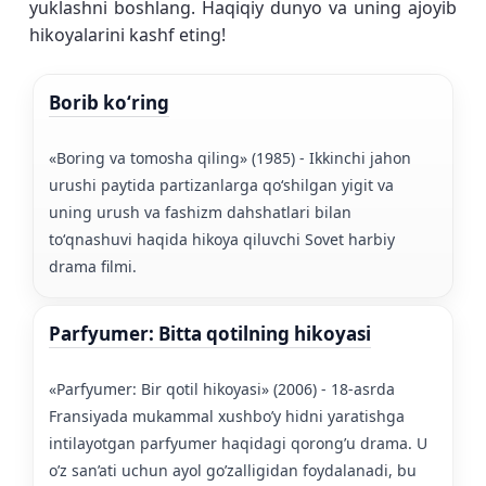
yuklashni boshlang. Haqiqiy dunyo va uning ajoyib
hikoyalarini kashf eting!
Borib koʻring
«Boring va tomosha qiling» (1985) - Ikkinchi jahon
urushi paytida partizanlarga qoʻshilgan yigit va
uning urush va fashizm dahshatlari bilan
toʻqnashuvi haqida hikoya qiluvchi Sovet harbiy
drama filmi.
Parfyumer: Bitta qotilning hikoyasi
«Parfyumer: Bir qotil hikoyasi» (2006) - 18-asrda
Fransiyada mukammal xushbo’y hidni yaratishga
intilayotgan parfyumer haqidagi qorong’u drama. U
o’z san’ati uchun ayol go’zalligidan foydalanadi, bu