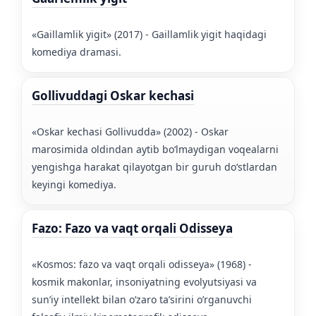
«Gaillamlik yigit» (2017) - Gaillamlik yigit haqidagi
komediya dramasi.
Gollivuddagi Oskar kechasi
«Oskar kechasi Gollivudda» (2002) - Oskar
marosimida oldindan aytib boʻlmaydigan voqealarni
yengishga harakat qilayotgan bir guruh doʻstlardan
keyingi komediya.
Fazo: Fazo va vaqt orqali Odisseya
«Kosmos: fazo va vaqt orqali odisseya» (1968) -
kosmik makonlar, insoniyatning evolyutsiyasi va
sun’iy intellekt bilan o’zaro ta’sirini o’rganuvchi