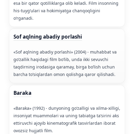
esa bir qator qotilliklarga olib keladi. Film insonning
his-tuygʻulari va hokimiyatga chanqoqligini
oʻrganadi.
Sof aqlning abadiy porlashi
«Sof aqlning abadiy porlashi» (2004) - muhabbat va
go’zallik haqidagi film bo’lib, unda ikki sevuvchi
taqdirning irodasiga qaramay, birga bo’lish uchun
barcha to’siqlardan omon qolishga qaror qilishadi.
Baraka
«Baraka» (1992) - dunyoning goʻzalligi va xilma-xilligi,
insoniyat muammolari va uning tabiatga taʼsirini aks
ettiruvchi ajoyib kinematografik tasvirlardan iborat
ovozsiz hujjatli film.