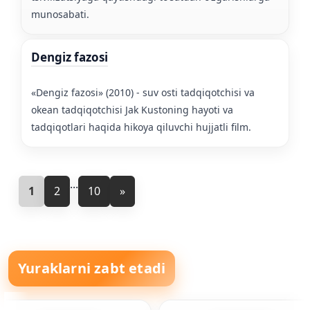
munosabati.
Dengiz fazosi
«Dengiz fazosi» (2010) - suv osti tadqiqotchisi va
okean tadqiqotchisi Jak Kustoning hayoti va
tadqiqotlari haqida hikoya qiluvchi hujjatli film.
...
1
2
10
»
Yuraklarni zabt etadi