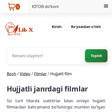
KITOB do’koni
0
Kirish
Ro‘yxatdan o‘tish
Topish
Bosh
/
Video
/
Filmlar
/
Hujjatli film
Hujjatli janrdagi filmlar
Siz turli tillarda subtitrlar bilan onlayn hujjatli
filmlardan bahramand bo’lishingiz mumkin bo’lgan