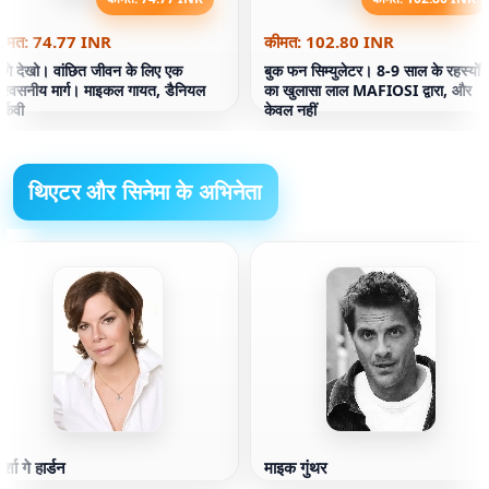
ीमत: 74.77 INR
कीमत: 102.80 INR
गे देखो। वांछित जीवन के लिए एक
बुक फन सिम्युलेटर। 8-9 साल के रहस्यों
िश्वसनीय मार्ग। माइकल गायत, डैनियल
का खुलासा लाल MAFIOSI द्वारा, और
ार्कवी
केवल नहीं
थिएटर और सिनेमा के अभिनेता
ार्शा गे हार्डन
माइक गुंथर