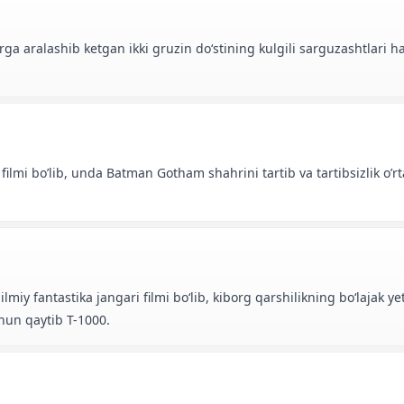
rga aralashib ketgan ikki gruzin doʻstining kulgili sarguzashtlari h
lmi bo’lib, unda Batman Gotham shahrini tartib va tartibsizlik o’rt
miy fantastika jangari filmi boʻlib, kiborg qarshilikning boʻlajak ye
hun qaytib T-1000.