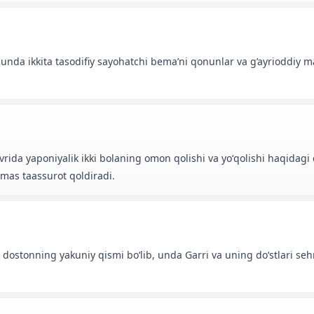
 unda ikkita tasodifiy sayohatchi bema’ni qonunlar va g’ayrioddiy 
avrida yaponiyalik ikki bolaning omon qolishi va yoʻqolishi haqida
lmas taassurot qoldiradi.
pik dostonning yakuniy qismi boʻlib, unda Garri va uning doʻstlari s