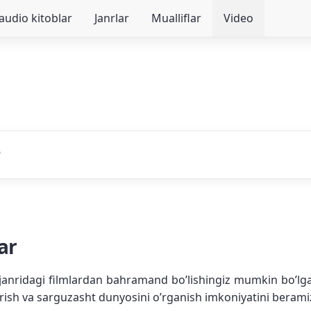
audio kitoblar
Janrlar
Mualliflar
Video
ar
t janridagi filmlardan bahramand bo’lishingiz mumkin bo’lgan
orish va sarguzasht dunyosini o’rganish imkoniyatini berami