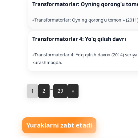
Transformatorlar: Oyning qorong’u tom
«Transformatorlar: Oyning qorong’u tomoni» (2011)
Transformatorlar 4: Yoʻq qilish davri
«Transformatorlar 4: Yoʻq qilish davri» (2014) seri
kurashmoqda.
...
1
2
29
»
Yuraklarni zabt etadi