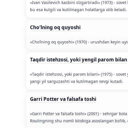
«Ivan Vasilevich kasbini o’zgartiradi» (1973) - sov
bu esa kulgili va kutilmagan holatlarga olib keladi.
Choʻlning oq quyoshi
«Choʻlning oq quyoshi» (1970) - urushdan keyin uyi
Taqdir istehzosi, yoki yengil parom bilan
«Taqdir istehzosi, yoki parom bilan!» (1975) - sove
yangi yil sarguzashti va kutilmagan sevgi kutadi.
Garri Potter va falsafa toshi
«Garri Potter va falsafa toshi» (2001) - sehrgar bol
Roulingning shu nomli kitobiga asoslangan boʻlib, d