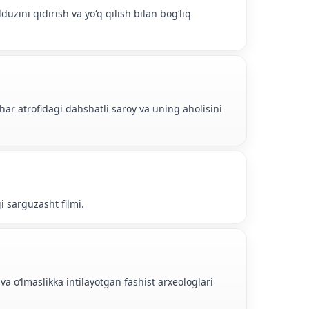
duzini qidirish va yoʻq qilish bilan bogʻliq
har atrofidagi dahshatli saroy va uning aholisini
i sarguzasht filmi.
va oʻlmaslikka intilayotgan fashist arxeologlari