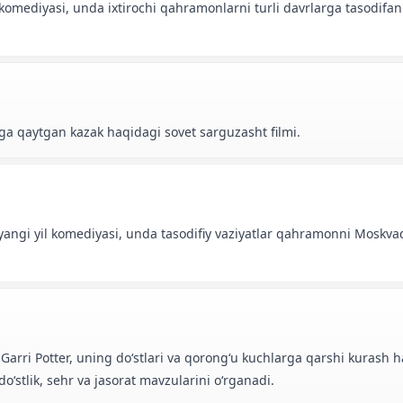
et komediyasi, unda ixtirochi qahramonlarni turli davrlarga tasodifa
ga qaytgan kazak haqidagi sovet sarguzasht filmi.
t yangi yil komediyasi, unda tasodifiy vaziyatlar qahramonni Moskvad
a Garri Potter, uning doʻstlari va qorongʻu kuchlarga qarshi kurash 
oʻstlik, sehr va jasorat mavzularini oʻrganadi.