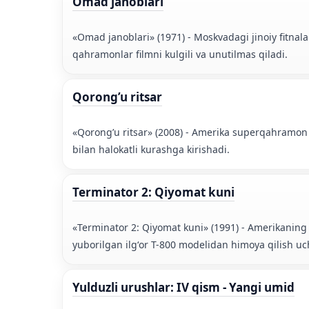
Omad janoblari
«Omad janoblari» (1971) - Moskvadagi jinoiy fitnala
qahramonlar filmni kulgili va unutilmas qiladi.
Qorong’u ritsar
«Qorong’u ritsar» (2008) - Amerika superqahramon fi
bilan halokatli kurashga kirishadi.
Terminator 2: Qiyomat kuni
«Terminator 2: Qiyomat kuni» (1991) - Amerikaning il
yuborilgan ilgʻor T-800 modelidan himoya qilish uc
Yulduzli urushlar: IV qism - Yangi umid