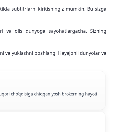
tilda subtitrlarni kiritishingiz mumkin. Bu sizga
lari va olis dunyoga sayohatlargacha. Sizning
shni va yuklashni boshlang. Hayajonli dunyolar va
yuqori cho’qqisiga chiqqan yosh brokerning hayoti