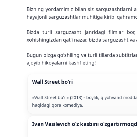
Bizning yordamimiz bilan siz sarguzashtlarni asl
hayajonli sarguzashtlar muhitiga kirib, qahram
Bizda turli sarguzasht janridagi filmlar bor
xohishingizdan qat’i nazar, bizda sarguzasht va
Bugun bizga qo’shiling va turli tillarda subtitr
ajoyib hikoyalarni kashf eting!
Wall Street bo’ri
«Wall Street bo’ri» (2013) - boylik, giyohvand mod
haqidagi qora komediya.
Ivan Vasilevich o’z kasbini o’zgartirmoq