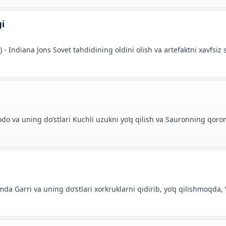
gi
8) - Indiana Jons Sovet tahdidining oldini olish va artefaktni xavfs
odo va uning do’stlari Kuchli uzukni yo’q qilish va Sauronning qoron
filmda Garri va uning do’stlari xorkruklarni qidirib, yo’q qilishmoqda