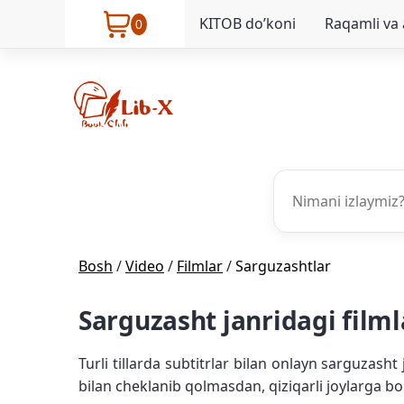
KITOB do’koni
Raqamli va 
0
Bosh
/
Video
/
Filmlar
/
Sarguzashtlar
Sarguzasht janridagi filml
Turli tillarda subtitrlar bilan onlayn sarguzash
bilan cheklanib qolmasdan, qiziqarli joylarga b