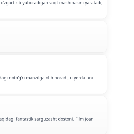
n o’zgartirib yuboradigan vaqt mashinasini yaratadi,
agi notoʻgʻri manzilga olib boradi, u yerda uni
haqidagi fantastik sarguzasht dostoni. Film Joan