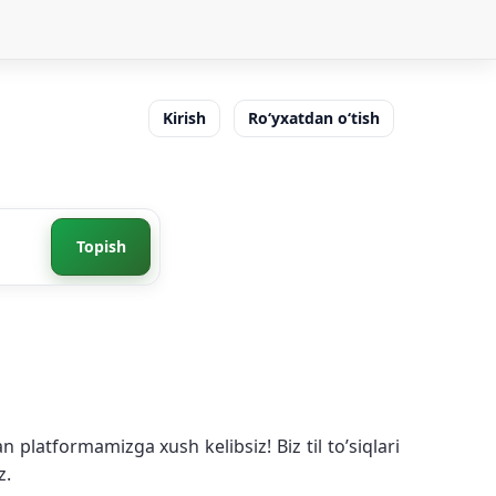
Kirish
Ro‘yxatdan o‘tish
Topish
 platformamizga xush kelibsiz! Biz til to’siqlari
z.