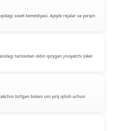
aqidagi sovet komediyasi. Ajoyib rejalar va yorqin
asidagi tanlovdan oldin qo’ygan jinoyatchi Joker
takchisi boʻlgan bolani uni yoʻq qilish uchun