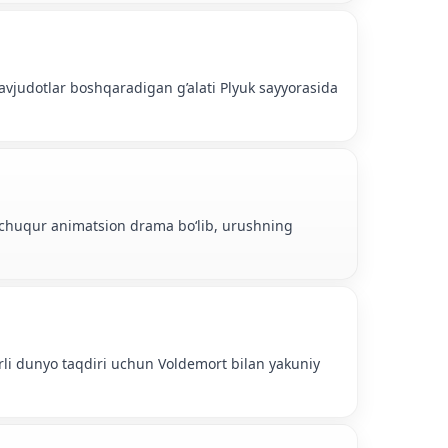
mavjudotlar boshqaradigan g’alati Plyuk sayyorasida
gi chuqur animatsion drama boʻlib, urushning
ehrli dunyo taqdiri uchun Voldemort bilan yakuniy