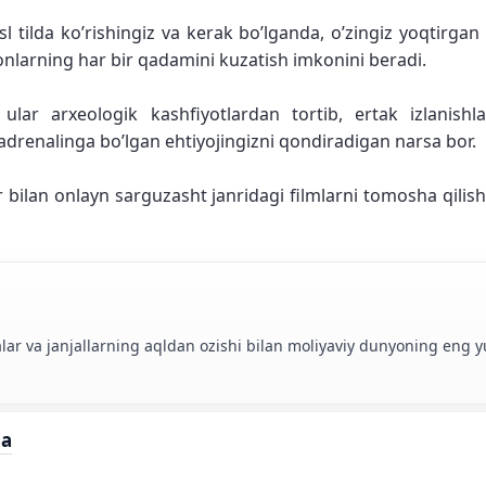
 tilda ko’rishingiz va kerak bo’lganda, o’zingiz yoqtirgan 
onlarning har bir qadamini kuzatish imkonini beradi.
, ular arxeologik kashfiyotlardan tortib, ertak izlanish
 adrenalinga bo’lgan ehtiyojingizni qondiradigan narsa bor.
lar bilan onlayn sarguzasht janridagi filmlarni tomosha qili
dalar va janjallarning aqldan ozishi bilan moliyaviy dunyoning eng 
da