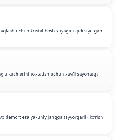
iz saqlash uchun kristal bosh suyagini qidirayotgan
g’u kuchlarini to’xtatish uchun xavfli sayohatga
, Voldemort esa yakuniy jangga tayyorgarlik ko’rish