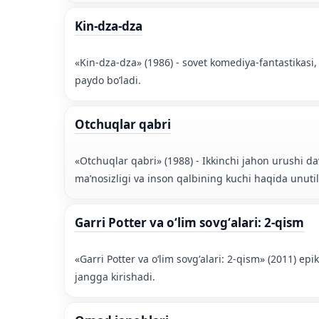
Kin-dza-dza
«Kin-dza-dza» (1986) - sovet komediya-fantastikasi,
paydo bo’ladi.
Otchuqlar qabri
«Otchuqlar qabri» (1988) - Ikkinchi jahon urushi d
maʼnosizligi va inson qalbining kuchi haqida unuti
Garri Potter va oʻlim sovgʻalari: 2-qism
«Garri Potter va oʻlim sovgʻalari: 2-qism» (2011) e
jangga kirishadi.