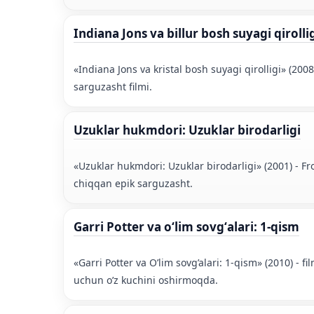
Indiana Jons va billur bosh suyagi qirolli
«Indiana Jons va kristal bosh suyagi qirolligi» (200
sarguzasht filmi.
Uzuklar hukmdori: Uzuklar birodarligi
«Uzuklar hukmdori: Uzuklar birodarligi» (2001) - Fr
chiqqan epik sarguzasht.
Garri Potter va oʻlim sovgʻalari: 1-qism
«Garri Potter va O’lim sovg’alari: 1-qism» (2010) - 
uchun o’z kuchini oshirmoqda.