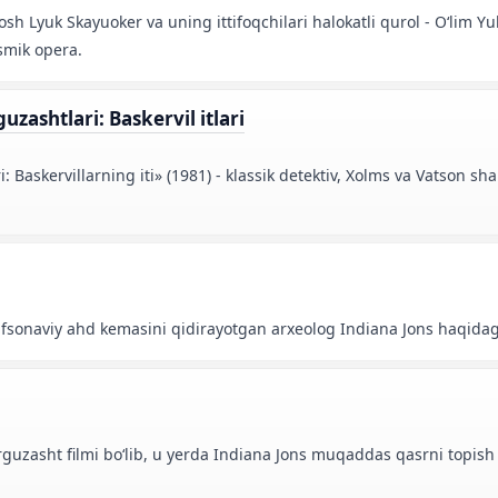
sh Lyuk Skayuoker va uning ittifoqchilari halokatli qurol - Oʻlim Yul
smik opera.
zashtlari: Baskervil itlari
Baskervillarning iti» (1981) - klassik detektiv, Xolms va Vatson sha
 afsonaviy ahd kemasini qidirayotgan arxeolog Indiana Jons haqidag
arguzasht filmi boʻlib, u yerda Indiana Jons muqaddas qasrni topish 