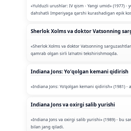
«Yulduzli urushlar: IV qism - Yangi umid» (1977) - yo
dahshatli Imperiyaga qarshi kurashadigan epik ko
Sherlok Xolms va doktor Vatsonning sargu
«Sherlok Xolms va doktor Vatsonning sarguzashtlari: 
qamrab olgan sirli laʼnatni tekshirishmoqda.
Indiana Jons: Yoʻqolgan kemani qidirish
«Indiana Jons: Yoʻqolgan kemani qidirish» (1981) -
Indiana Jons va oxirgi salib yurishi
«Indiana Jons va oxirgi salib yurishi» (1989) - bu s
bilan jang qiladi.