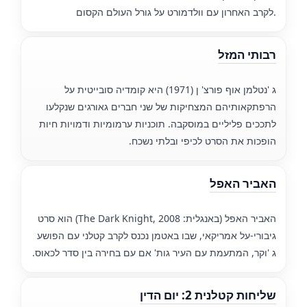
לקרב האחרון עם וולדמורט על גורל העולם הקסום.
רבותי המזל
ג 'נטלמן אוף פורצ' ן (1971) היא קומדיה סובייטית על
הרפתקאותיהם המצחיקות של שני חברים גאורגים שנקלעו
לתככים פליליים במוסקבה. תוכניות ערמומיות ודמויות חיות
הופכות את הסרט לכיפי ובלתי נשכח.
האביר האפל
האביר האפל (באנגלית: The Dark Knight, 2008) הוא סרט
גיבורי-על אמריקאי, שבו באטמן נכנס לקרב קטלני עם הפושע
ג 'וקר, המתעמת עם העיר גות' אם עם בחירה בין סדר לכאוס.
שליחות קטלנית 2: יום הדין