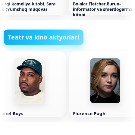
xirgi kameliya kitobi. Sara
Bolalar Fletcher Burun-
Gio (Yumshoq muqova)
informator va smerdogarmat
kitobi
Teatr va kino aktyorlari
ionel Boys
Florence Pugh