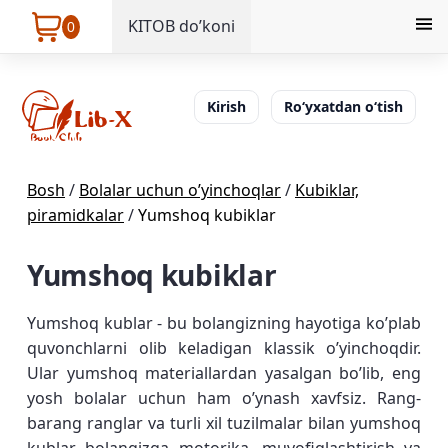
KITOB do’koni
0
Kirish
Ro‘yxatdan o‘tish
Bosh
/
Bolalar uchun o’yinchoqlar
/
Kubiklar,
piramidkalar
/
Yumshoq kubiklar
Yumshoq kubiklar
Yumshoq kublar - bu bolangizning hayotiga ko’plab
quvonchlarni olib keladigan klassik o’yinchoqdir.
Ular yumshoq materiallardan yasalgan bo’lib, eng
yosh bolalar uchun ham o’ynash xavfsiz. Rang-
barang ranglar va turli xil tuzilmalar bilan yumshoq