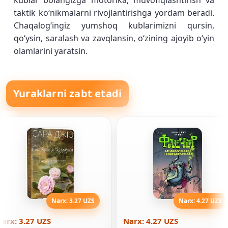
kublar bolangizga motorika, muvofiqlashtirish va
taktik koʻnikmalarni rivojlantirishga yordam beradi.
Chaqalogʻingiz yumshoq kublarimizni qursin,
qoʻysin, saralash va zavqlansin, oʻzining ajoyib oʻyin
olamlarini yaratsin.
Yuraklarni zabt etadi
Narx: 3.27 UZS
Narx: 4.27 UZS
arx: 3.27 UZS
Narx: 4.27 UZS