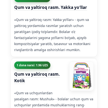
Qum va yaltiroq rasm. Yakka yoʻllar
«Qum va yaltiroq rasm: Yakka yoʻllar» - qum va
yaltiroq yordamida rasmlar yaratish uchun
yaratilgan ijodiy toʻplamdir. Bolalar o’z
fantaziyalarini yagona yo’llarni bo’yab, ajoyib
kompozitsiyalar yaratib, tasavvur va motorikani
rivojlantirib amalga oshirishlari mumkin.
1 dona narxi: 1.96 UZS
Qum va yaltiroq rasm.
Kotik
«Qum va uchqunlardan
yasalgan rasm: Mushuk» - bolalar uchun qum va
uchqunlar yordamida mushuklarning rang-