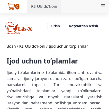
KITOB do’koni
0
Kirish
Ro‘yxatdan o‘tish
Bosh
/
KITOB do’koni
/
Ijod uchun to’plamlar
Ijod uchun to’plamlar
Ijodiy to’plamlarimiz to’plamida ilhomlantiruvchi va
samarali ijodiy jarayon uchun zarur bo’lgan barcha
narsalarni topasiz. Turli murakkablik va
yo’nalishdagi to’plamlar yangi ko’nikmalarni
rivojlantirishga va noyob narsalarni yaratish
jarayonidan bahramand bo’lishga yordam beradi.