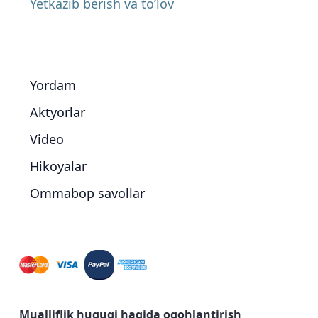
Yetkazib berish va to’lov
Yordam
Aktyorlar
Video
Hikoyalar
Ommabop savollar
Mualliflik huquqi haqida ogohlantirish