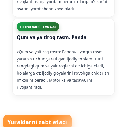
rivojlantirishga yordam beradi, ularga o’z san’at
asarini yaratishdan zavq oladi.
1 dona narxi: 1.96 UZS
Qum va yaltiroq rasm. Panda
«Qum va yaltiroq rasm: Panda» - yorqin rasm
yaratish uchun yaratilgan ijodiy to’plam. Turli
rangdagi qum va yaltiroqlarni oʻz ichiga oladi,
bolalarga oʻz ijodiy gʻoyalarini roʻyobga chiqarish
imkonini beradi. Motorika va tasavvurni
rivojlantiradi.
Yuraklarni zabt etadi