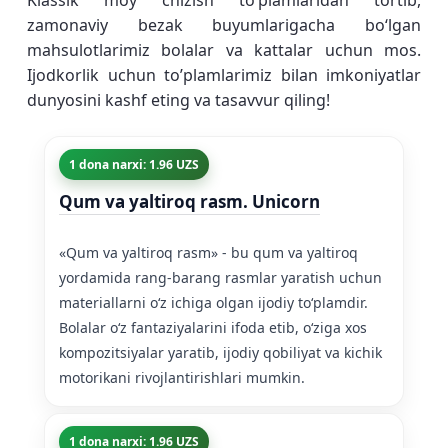
Klassik moy chizish toʻplamlaridan tortib,
zamonaviy bezak buyumlarigacha boʻlgan
mahsulotlarimiz bolalar va kattalar uchun mos.
Ijodkorlik uchun to’plamlarimiz bilan imkoniyatlar
dunyosini kashf eting va tasavvur qiling!
1 dona narxi: 1.96 UZS
Qum va yaltiroq rasm. Unicorn
«Qum va yaltiroq rasm» - bu qum va yaltiroq
yordamida rang-barang rasmlar yaratish uchun
materiallarni oʻz ichiga olgan ijodiy toʻplamdir.
Bolalar oʻz fantaziyalarini ifoda etib, oʻziga xos
kompozitsiyalar yaratib, ijodiy qobiliyat va kichik
motorikani rivojlantirishlari mumkin.
1 dona narxi: 1.96 UZS