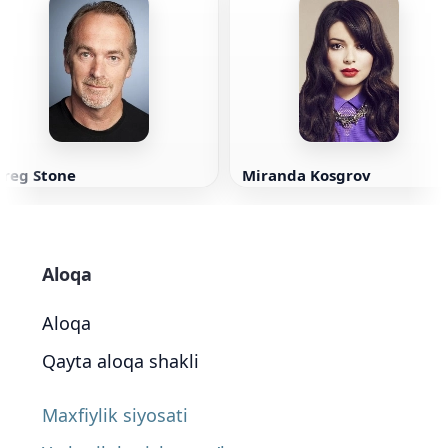
Greg Stone
Miranda Kosgrov
Aloqa
Aloqa
Qayta aloqa shakli
Maxfiylik siyosati