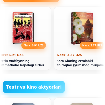
Narx: 6.91 UZS
Narx: 3.27 UZS
arx: 6.91 UZS
Narx: 3.27 UZS
etrin Vudfaynning
Sara Gioning ertalabki
immatbaho kapalagi sirlari
chiroqlari (yumshoq muqova)
Teatr va kino aktyorlari