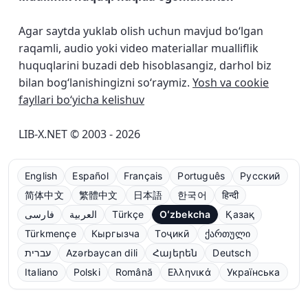
Agar saytda yuklab olish uchun mavjud bo‘lgan
raqamli, audio yoki video materiallar mualliflik
huquqlarini buzadi deb hisoblasangiz, darhol biz
bilan bog‘lanishingizni so‘raymiz.
Yosh va cookie
fayllari bo‘yicha kelishuv
LIB-X.NET © 2003 - 2026
English
Español
Français
Português
Русский
简体中文
繁體中文
日本語
한국어
हिन्दी
فارسی
العربية
Türkçe
Oʻzbekcha
Қазақ
Türkmençe
Кыргызча
Тоҷикӣ
ქართული
עברית
Azərbaycan dili
Հայերեն
Deutsch
Italiano
Polski
Română
Ελληνικά
Українська