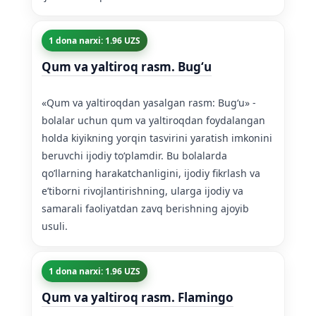
1 dona narxi: 1.96 UZS
Qum va yaltiroq rasm. Bugʻu
«Qum va yaltiroqdan yasalgan rasm: Bugʻu» -
bolalar uchun qum va yaltiroqdan foydalangan
holda kiyikning yorqin tasvirini yaratish imkonini
beruvchi ijodiy toʻplamdir. Bu bolalarda
qo’llarning harakatchanligini, ijodiy fikrlash va
e’tiborni rivojlantirishning, ularga ijodiy va
samarali faoliyatdan zavq berishning ajoyib
usuli.
1 dona narxi: 1.96 UZS
Qum va yaltiroq rasm. Flamingo