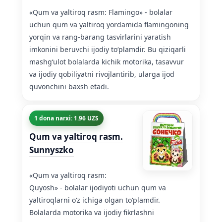
«Qum va yaltiroq rasm: Flamingo» - bolalar
uchun qum va yaltiroq yordamida flamingoning
yorqin va rang-barang tasvirlarini yaratish
imkonini beruvchi ijodiy toʻplamdir. Bu qiziqarli
mashgʻulot bolalarda kichik motorika, tasavvur
va ijodiy qobiliyatni rivojlantirib, ularga ijod
quvonchini baxsh etadi.
1 dona narxi: 1.96 UZS
Qum va yaltiroq rasm.
Sunnyszko
«Qum va yaltiroq rasm:
Quyosh» - bolalar ijodiyoti uchun qum va
yaltiroqlarni oʻz ichiga olgan toʻplamdir.
Bolalarda motorika va ijodiy fikrlashni