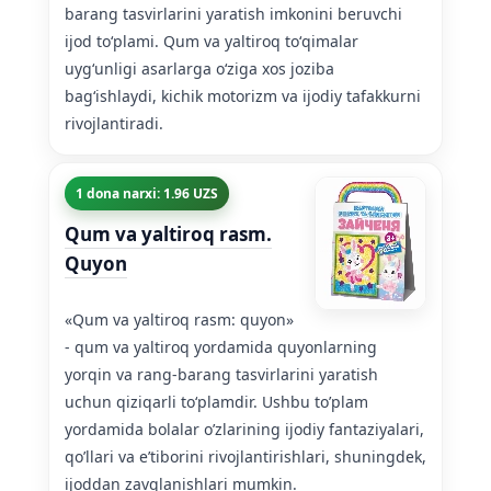
barang tasvirlarini yaratish imkonini beruvchi
ijod toʻplami. Qum va yaltiroq toʻqimalar
uygʻunligi asarlarga oʻziga xos joziba
bagʻishlaydi, kichik motorizm va ijodiy tafakkurni
rivojlantiradi.
1 dona narxi: 1.96 UZS
Qum va yaltiroq rasm.
Quyon
«Qum va yaltiroq rasm: quyon»
- qum va yaltiroq yordamida quyonlarning
yorqin va rang-barang tasvirlarini yaratish
uchun qiziqarli toʻplamdir. Ushbu to’plam
yordamida bolalar o’zlarining ijodiy fantaziyalari,
qo’llari va e’tiborini rivojlantirishlari, shuningdek,
ijoddan zavqlanishlari mumkin.