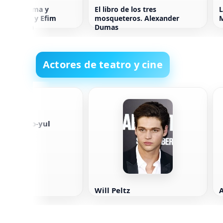
 salud íntima y
El libro de los tres
L
ad. Galina y Efim
mosqueteros. Alexander
M
 (en ruso)
Dumas
Actores de teatro y cine
llas de So-yul
Will Peltz