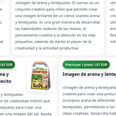
«Imagen de arena y lentejuelas: El ciervo» es un
«Im
ar
conjunto creativo para niños que permite crear
un 
una imagen brillante de un ciervo usando arena
cre
o,
y lentejuelas. Es una gran manera de desarrollar
uti
las habilidades motoras de las manos, el
ent
pensamiento creativo y la atención en los más
fin
ad.
pequeños, además de darles el placer de la
niñ
creatividad y la actividad productiva.
 1.81 EUR
Precio por 1 pieza: 1.81 EUR
na y
Imagen de arena y lente
lecito
«Imagen de arena y lentejuela
creativo para crear una pintur
y lentejuelas:
Incorpora arena de diferentes 
it de creatividad infantil que
lentejuelas, permitiendo a los
ntejuelas para crear una
ideas creativas. Desarrolla ha
con una imagen del sol. Ayuda