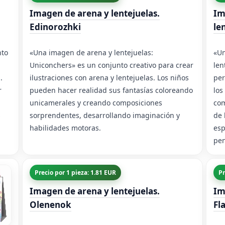
Imagen de arena y lentejuelas.
Im
Edinorozhki
le
nto
«Una imagen de arena y lentejuelas:
«Un
Uniconchers» es un conjunto creativo para crear
len
.
ilustraciones con arena y lentejuelas. Los niños
per
r
pueden hacer realidad sus fantasías coloreando
los
unicamerales y creando composiciones
com
s
sorprendentes, desarrollando imaginación y
de 
habilidades motoras.
esp
pen
Precio por 1 pieza: 1.81 EUR
Pr
Imagen de arena y lentejuelas.
Im
Olenenok
Fl