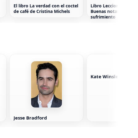
El libro La verdad con el coctel
Libro Lecciones sin p
de café de Cristina Michels
Buenas notas sin dem
sufrimiento
Kate Winslet
Jesse Bradford