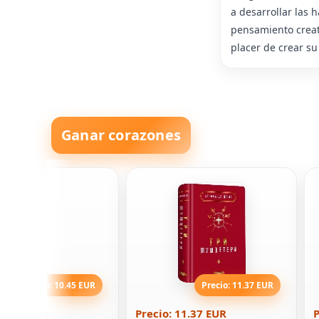
a desarrollar las 
pensamiento creati
placer de crear su
Ganar corazones
Precio: 10.45 EUR
Precio: 11.37 EUR
 10.45 EUR
Precio: 11.37 EUR
P