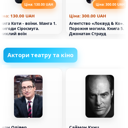
Ціна: 130.00 UAH
Ціна: 300.00 UAH
Ціна: 130.00 UAH
Ціна: 300.00 UAH
нига Коти - воїни. Манга 1.
Агентство «Локвуд & Ко».
Пригоди Сіросмуга.
Порожня могила. Книга 5.
Зниклий воїн
Джонатан Страуд
Актори театру та кіно
Джон Олівер
Саймон Кунц