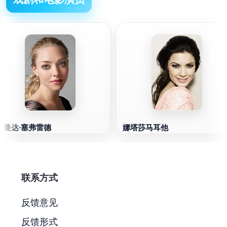
阿曼达·塞弗雷德
娜塔莎马耳他
联系方式
反馈意见
反馈形式