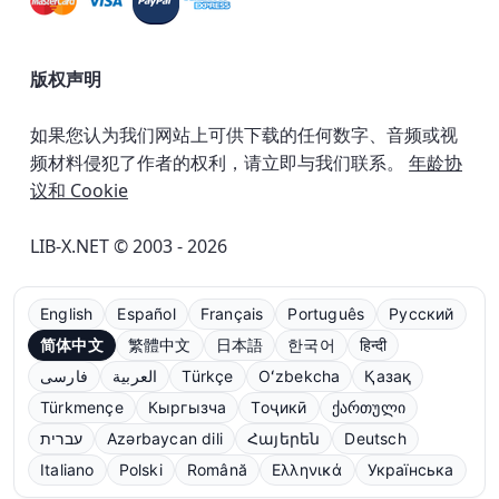
版权声明
如果您认为我们网站上可供下载的任何数字、音频或视
频材料侵犯了作者的权利，请立即与我们联系。
年龄协
议和 Cookie
LIB-X.NET © 2003 - 2026
English
Español
Français
Português
Русский
简体中文
繁體中文
日本語
한국어
हिन्दी
فارسی
العربية
Türkçe
Oʻzbekcha
Қазақ
Türkmençe
Кыргызча
Тоҷикӣ
ქართული
עברית
Azərbaycan dili
Հայերեն
Deutsch
Italiano
Polski
Română
Ελληνικά
Українська