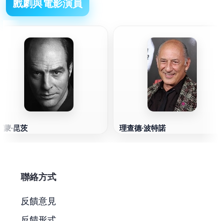
戲劇與電影演員
西蒙·昆茨
理查德·波特諾
聯絡方式
反饋意見
反饋形式