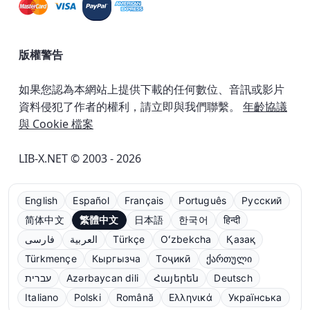
版權警告
如果您認為本網站上提供下載的任何數位、音訊或影片
資料侵犯了作者的權利，請立即與我們聯繫。
年齡協議
與 Cookie 檔案
LIB-X.NET © 2003 - 2026
English
Español
Français
Português
Русский
简体中文
繁體中文
日本語
한국어
हिन्दी
فارسی
العربية
Türkçe
Oʻzbekcha
Қазақ
Türkmençe
Кыргызча
Тоҷикӣ
ქართული
עברית
Azərbaycan dili
Հայերեն
Deutsch
Italiano
Polski
Română
Ελληνικά
Українська