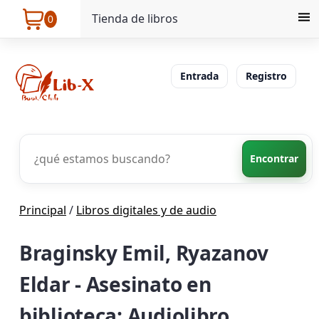
Tienda de libros
0
Entrada
Registro
Encontrar
Principal
/
Libros digitales y de audio
Braginsky Emil, Ryazanov
Eldar - Asesinato en
biblioteca: Audiolibro