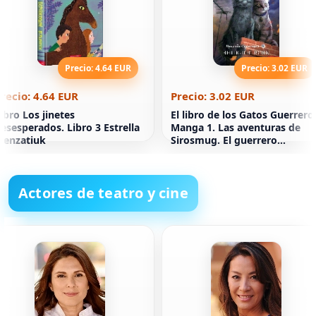
Precio: 4.64 EUR
Precio: 3.02 EUR
recio: 4.64 EUR
Precio: 3.02 EUR
ibro Los jinetes
El libro de los Gatos Guerrero
esesperados. Libro 3 Estrella
Manga 1. Las aventuras de
Menzatiuk
Sirosmug. El guerrero
desaparecido
Actores de teatro y cine