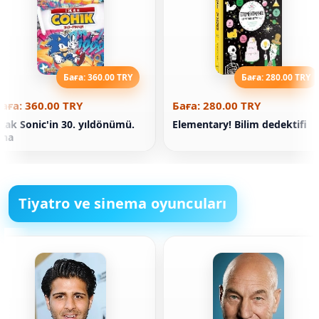
Баға: 360.00 TRY
Баға: 280.00 TRY
аға: 360.00 TRY
Баға: 280.00 TRY
zak Sonic'in 30. yıldönümü.
Elementary! Bilim dedektifi
Ana
Tiyatro ve sinema oyuncuları