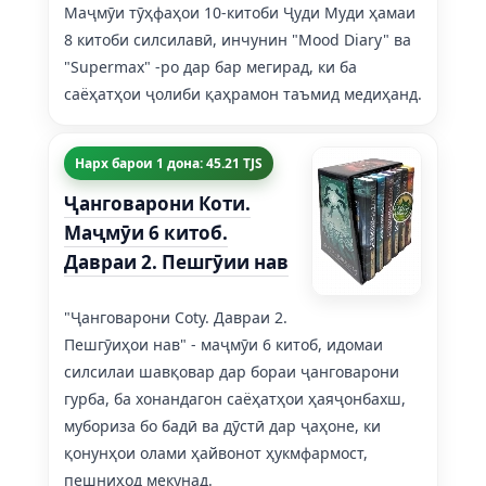
Маҷмӯи тӯҳфаҳои 10-китоби Ҷуди Муди ҳамаи
8 китоби силсилавӣ, инчунин "Mood Diary" ва
"Supermax" -ро дар бар мегирад, ки ба
саёҳатҳои ҷолиби қаҳрамон таъмид медиҳанд.
Нарх барои 1 дона: 45.21 TJS
Ҷанговарони Коти.
Маҷмӯи 6 китоб.
Давраи 2. Пешгӯии нав
"Ҷанговарони Coty. Давраи 2.
Пешгӯиҳои нав" - маҷмӯи 6 китоб, идомаи
силсилаи шавқовар дар бораи ҷанговарони
гурба, ба хонандагон саёҳатҳои ҳаяҷонбахш,
мубориза бо бадӣ ва дӯстӣ дар ҷаҳоне, ки
қонунҳои олами ҳайвонот ҳукмфармост,
пешниҳод мекунад.