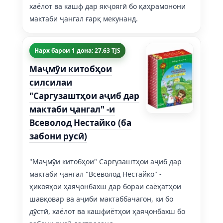
хаёлот ва кашф дар якҷоягӣ бо қаҳрамонони
мактаби ҷангал ғарқ мекунанд.
Нарх барои 1 дона: 27.63 TJS
Маҷмӯи китобҳои
силсилаи
"Саргузаштҳои аҷиб дар
мактаби ҷангал" -и
Всеволод Нестайко (ба
забони русӣ)
"Маҷмӯи китобҳои" Саргузаштҳои аҷиб дар
мактаби ҷангал "Всеволод Нестайко" -
ҳикояҳои ҳаяҷонбахш дар бораи саёҳатҳои
шавқовар ва аҷиби мактаббачагон, ки бо
дӯстӣ, хаёлот ва кашфиётҳои ҳаяҷонбахш бо