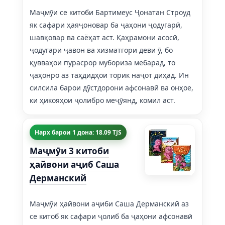
Маҷмӯи се китоби Бартимеус Ҷонатан Строуд
як сафари ҳаяҷоновар ба ҷаҳони ҷодугарӣ,
шавқовар ва саёҳат аст. Қаҳрамони асосӣ,
ҷодугари ҷавон ва хизматгори деви ӯ, бо
қувваҳои пурасрор мубориза мебарад, то
ҷаҳонро аз таҳдидҳои торик наҷот диҳад. Ин
силсила барои дӯстдорони афсонавӣ ва онҳое,
ки ҳикояҳои ҷолибро меҷӯянд, комил аст.
Нарх барои 1 дона: 18.09 TJS
Маҷмӯи 3 китоби
ҳайвони аҷиб Саша
Дерманский
Маҷмӯи ҳайвони аҷиби Саша Дерманский аз
се китоб як сафари ҷолиб ба ҷаҳони афсонавӣ