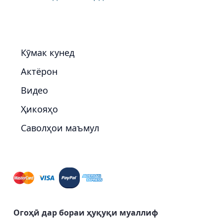
Кӯмак кунед
Актёрон
Видео
Ҳикояҳо
Саволҳои маъмул
Огоҳӣ дар бораи ҳуқуқи муаллиф