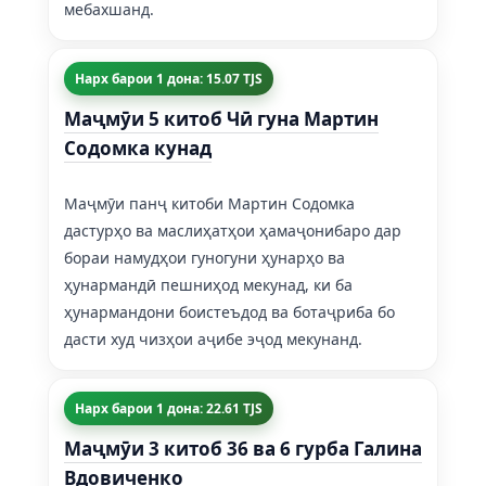
мебахшанд.
Нарх барои 1 дона: 15.07 TJS
Маҷмӯи 5 китоб Чӣ гуна Мартин
Содомка кунад
Маҷмӯи панҷ китоби Мартин Содомка
дастурҳо ва маслиҳатҳои ҳамаҷонибаро дар
бораи намудҳои гуногуни ҳунарҳо ва
ҳунармандӣ пешниҳод мекунад, ки ба
ҳунармандони боистеъдод ва ботаҷриба бо
дасти худ чизҳои аҷибе эҷод мекунанд.
Нарх барои 1 дона: 22.61 TJS
Маҷмӯи 3 китоб 36 ва 6 гурба Галина
Вдовиченко