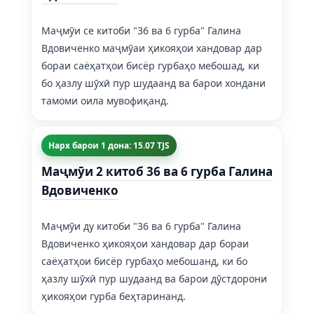
Маҷмӯи се китоби "36 ва 6 гурба" Галина
Вдовиченко маҷмӯаи ҳикояҳои хандовар дар
бораи саёҳатҳои бисёр гурбаҳо мебошад, ки
бо ҳазлу шӯхӣ пур шудаанд ва барои хондани
тамоми оила мувофиқанд.
Нарх барои 1 дона: 15.07 TJS
Маҷмӯи 2 китоб 36 ва 6 гурба Галина
Вдовиченко
Маҷмӯи ду китоби "36 ва 6 гурба" Галина
Вдовиченко ҳикояҳои хандовар дар бораи
саёҳатҳои бисёр гурбаҳо мебошанд, ки бо
ҳазлу шӯхӣ пур шудаанд ва барои дӯстдорони
ҳикояҳои гурба беҳтаринанд.