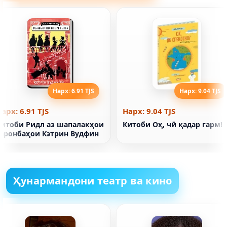
Нарх: 6.91 TJS
Нарх: 9.04 TJS
арх: 6.91 TJS
Нарх: 9.04 TJS
Китоби Ридл аз шапалакҳои
Китоби Оҳ, чӣ қадар гарм!
гаронбаҳои Кэтрин Вудфин
Ҳунармандони театр ва кино