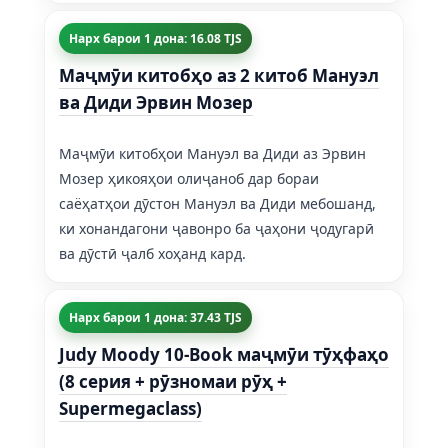
Нарх барои 1 дона: 16.08 TJS
Маҷмӯи китобҳо аз 2 китоб Мануэл
ва Диди Эрвин Мозер
Маҷмӯи китобҳои Мануэл ва Диди аз Эрвин
Мозер ҳикояҳои олиҷаноб дар бораи
саёҳатҳои дӯстон Мануэл ва Диди мебошанд,
ки хонандагони ҷавонро ба ҷаҳони ҷодугарӣ
ва дӯстӣ ҷалб хоҳанд кард.
Нарх барои 1 дона: 37.43 TJS
Judy Moody 10-Book маҷмӯи тӯҳфаҳо
(8 серия + рӯзномаи рӯҳ +
Supermegaclass)