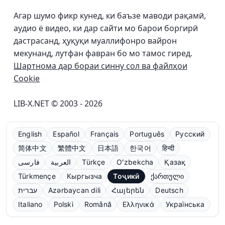
Агар шумо фикр кунед, ки баъзе маводи рақамӣ,
аудио ё видео, ки дар сайти мо барои боргирӣ
дастрасанд, ҳуқуқи муаллифонро вайрон
мекунанд, лутфан фавран бо мо тамос гиред.
Шартнома дар бораи синну сол ва файлҳои
Cookie
LIB-X.NET © 2003 - 2026
English
Español
Français
Português
Русский
简体中文
繁體中文
日本語
한국어
हिन्दी
فارسی
العربية
Türkçe
Oʻzbekcha
Қазақ
Türkmençe
Кыргызча
Тоҷикӣ
ქართული
עברית
Azərbaycan dili
Հայերեն
Deutsch
Italiano
Polski
Română
Ελληνικά
Українська