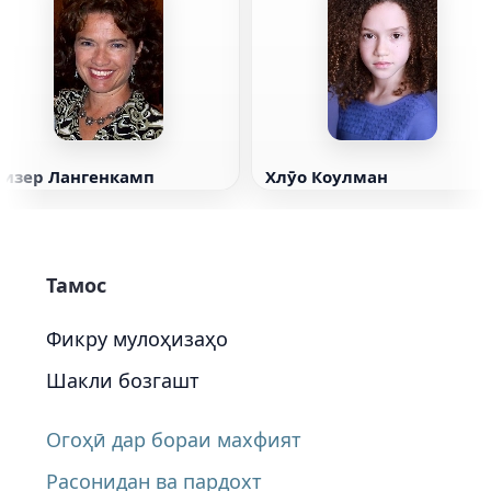
Хизер Лангенкамп
Хлӯо Коулман
Тамос
Фикру мулоҳизаҳо
Шакли бозгашт
Огоҳӣ дар бораи махфият
Расонидан ва пардохт