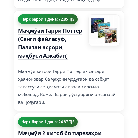
Нарх барои 1 дона: 72.85 TJS
Маҷмӯаи Гарри Поттер
(Санги файласуф,
Палатаи асрори,
маҳбуси Азкабан)
Маҷмӯи китоби Гарри Поттер як сафари
ҳаяҷоновар ба ҷаҳони ҷодугарӣ ва саёҳат
тавассути се қисмати аввали силсила
мебошад. Комил барои дӯстдорони афсонавӣ
ва ҷодугарӣ.
Нарх барои 1 дона: 24.87 TJS
Маҷмӯи 2 китоб бо тирезаҳои