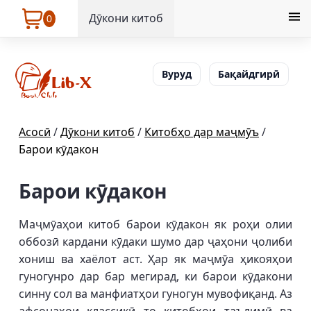
Дӯкони китоб
0
Вуруд
Бақайдгирӣ
Асосӣ
/
Дӯкони китоб
/
Китобҳо дар маҷмӯъ
/
Барои кӯдакон
Барои кӯдакон
Маҷмӯаҳои китоб барои кӯдакон як роҳи олии
оббозӣ кардани кӯдаки шумо дар ҷаҳони ҷолиби
хониш ва хаёлот аст. Ҳар як маҷмӯа ҳикояҳои
гуногунро дар бар мегирад, ки барои кӯдакони
синну сол ва манфиатҳои гуногун мувофиқанд. Аз