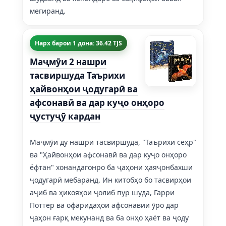
мегиранд.
Нарх барои 1 дона: 36.42 TJS
Маҷмӯи 2 нашри
тасвиршуда Таърихи
ҳайвонҳои ҷодугарӣ ва
афсонавӣ ва дар куҷо онҳоро
ҷустуҷӯ кардан
Маҷмӯи ду нашри тасвиршуда, "Таърихи сеҳр"
ва "Ҳайвонҳои афсонавӣ ва дар куҷо онҳоро
ёфтан" хонандагонро ба ҷаҳони ҳаяҷонбахши
ҷодугарӣ мебаранд. Ин китобҳо бо тасвирҳои
аҷиб ва ҳикояҳои ҷолиб пур шуда, Гарри
Поттер ва офаридаҳои афсонавии ӯро дар
ҷаҳон ғарқ мекунанд ва ба онҳо ҳаёт ва ҷоду