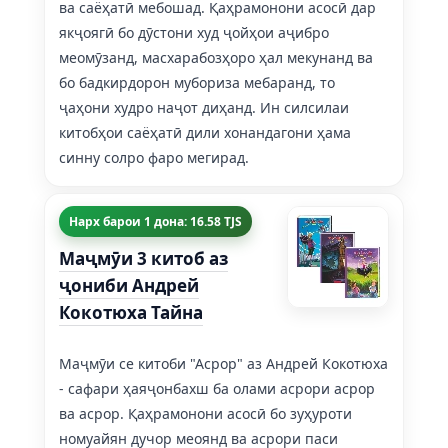
ва саёҳатӣ мебошад. Қаҳрамонони асосӣ дар
якҷоягӣ бо дӯстони худ ҷойҳои аҷибро
меомӯзанд, масхарабозҳоро ҳал мекунанд ва
бо бадкирдорон мубориза мебаранд, то
ҷаҳони худро наҷот диҳанд. Ин силсилаи
китобҳои саёҳатӣ дили хонандагони ҳама
синну солро фаро мегирад.
Нарх барои 1 дона: 16.58 TJS
Маҷмӯи 3 китоб аз
ҷониби Андрей
Кокотюха Тайна
Маҷмӯи се китоби "Асрор" аз Андрей Кокотюха
- сафари ҳаяҷонбахш ба олами асрори асрор
ва асрор. Қаҳрамонони асосӣ бо зуҳуроти
номуайян дучор меоянд ва асрори паси