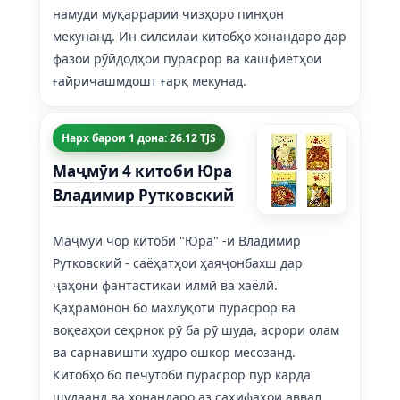
намуди муқаррарии чизҳоро пинҳон
мекунанд. Ин силсилаи китобҳо хонандаро дар
фазои рӯйдодҳои пурасрор ва кашфиётҳои
ғайричашмдошт ғарқ мекунад.
Нарх барои 1 дона: 26.12 TJS
Маҷмӯи 4 китоби Юра
Владимир Рутковский
Маҷмӯи чор китоби "Юра" -и Владимир
Рутковский - саёҳатҳои ҳаяҷонбахш дар
ҷаҳони фантастикаи илмӣ ва хаёлӣ.
Қаҳрамонон бо махлуқоти пурасрор ва
воқеаҳои сеҳрнок рӯ ба рӯ шуда, асрори олам
ва сарнавишти худро ошкор месозанд.
Китобҳо бо печутоби пурасрор пур карда
шудаанд ва хонандаро аз саҳифаҳои аввал