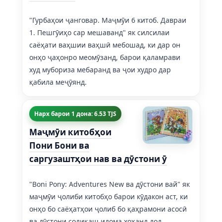
"Гурбаҳои ҷанговар. Маҷмӯи 6 китоб. Давраи
1. Пешгӯиҳо сар мешаванд" як силсилаи
саёҳати ваҳшии ваҳшӣ мебошад, ки дар он
онҳо ҷаҳонро меомӯзанд, барои қаламрави
худ мубориза мебаранд ва ҷои худро дар
қабила меҷӯянд.
Нарх барои 1 дона: 6.53 TJS
Маҷмӯи китобҳои
Пони Бони ва
саргузаштҳои нав ва дӯстони ӯ
"Boni Pony: Adventures New ва дӯстони вай" як
маҷмӯи ҷолиби китобҳо барои кӯдакон аст, ки
онҳо бо саёҳатҳои ҷолиб бо қаҳрамони асосӣ
ва дӯстони содиқаш идома хоҳанд дод.