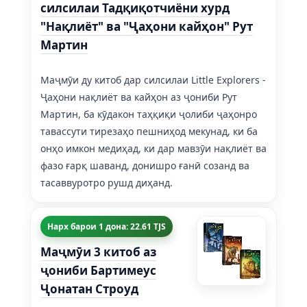
силсилаи Тадқиқотчиёни хурд
"Нақлиёт" ва "Ҷаҳони кайҳон" Рут
Мартин
Маҷмӯи ду китоб дар силсилаи Little Explorers -
Ҷаҳони нақлиёт ва кайҳон аз ҷониби Рут
Мартин, ба кӯдакон таҳқиқи ҷолиби ҷаҳонро
тавассути тирезаҳо пешниҳод мекунад, ки ба
онҳо имкон медиҳад, ки дар мавзӯи нақлиёт ва
фазо ғарқ шаванд, донишро ғанӣ созанд ва
тасаввуротро рушд диҳанд.
Нарх барои 1 дона: 22.61 TJS
Маҷмӯи 3 китоб аз
ҷониби Бартимеус
Ҷонатан Строуд