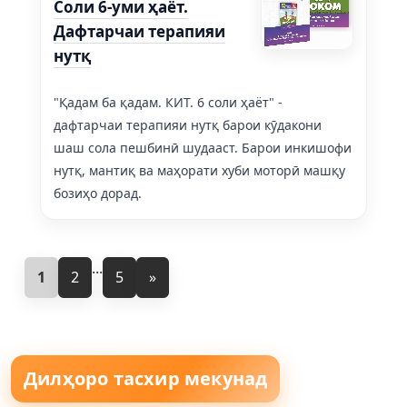
Соли 6-уми ҳаёт.
Дафтарчаи терапияи
нутқ
"Қадам ба қадам. КИТ. 6 соли ҳаёт" -
дафтарчаи терапияи нутқ барои кӯдакони
шаш сола пешбинӣ шудааст. Барои инкишофи
нутқ, мантиқ ва маҳорати хуби моторӣ машқу
бозиҳо дорад.
...
1
2
5
»
Дилҳоро тасхир мекунад