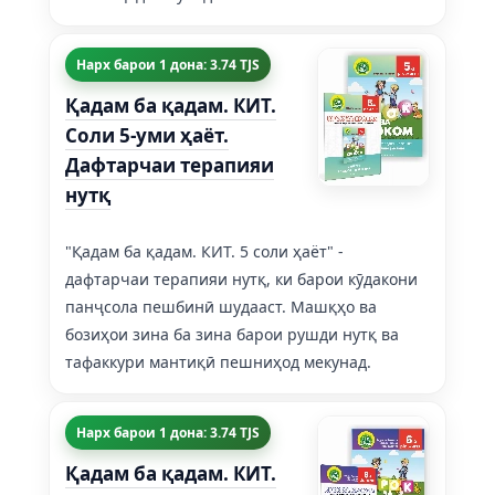
Нарх барои 1 дона: 3.74 TJS
Қадам ба қадам. КИТ.
Соли 5-уми ҳаёт.
Дафтарчаи терапияи
нутқ
"Қадам ба қадам. КИТ. 5 соли ҳаёт" -
дафтарчаи терапияи нутқ, ки барои кӯдакони
панҷсола пешбинӣ шудааст. Машқҳо ва
бозиҳои зина ба зина барои рушди нутқ ва
тафаккури мантиқӣ пешниҳод мекунад.
Нарх барои 1 дона: 3.74 TJS
Қадам ба қадам. КИТ.