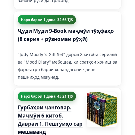
забони русӣ дастрасанд.
Нарх барои 1 дона: 32.66 TJS
Ҷуди Муди 9-Book маҷмӯи тӯҳфаҳо
(8 серия + рӯзномаи рӯҳӣ)
"Judy Moody 's Gift Set" дорои 8 китоби сериалӣ
ва "Mood Diary" мебошад, ки соатҳои хониш ва
фароғатро барои хонандагони ҷавон
пешниҳод мекунад.
Нарх барои 1 дона: 45.21 TJS
Гурбаҳои ҷанговар.
Маҷмӯи 6 китоб.
Давраи 1. Пешгӯиҳо сар
мешаванд