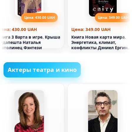
Цена: 430.00 UAH
Цена: 349.00 UAH
Цена: 430.00 UAH
Цена: 349.00 UAH
нига 3 Варта в игре. Крыша
Книга Новая карта мира.
Будапешта Наталья
Энергетика, климат,
Матолинец Фэнтези
конфликты Дэниел Ергин
(мягкая переплета)
Актеры театра и кино