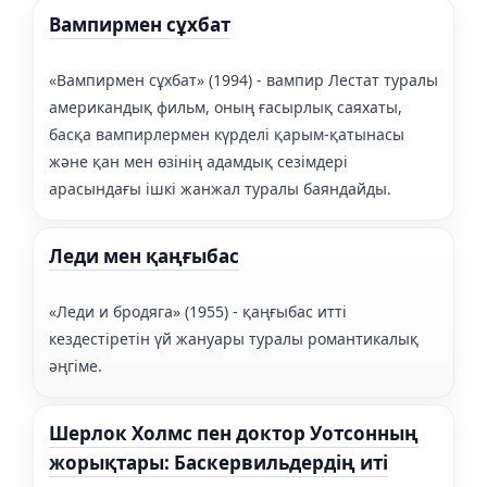
Вампирмен сұхбат
«Вампирмен сұхбат» (1994) - вампир Лестат туралы
американдық фильм, оның ғасырлық саяхаты,
басқа вампирлермен күрделі қарым-қатынасы
және қан мен өзінің адамдық сезімдері
арасындағы ішкі жанжал туралы баяндайды.
Леди мен қаңғыбас
«Леди и бродяга» (1955) - қаңғыбас итті
кездестіретін үй жануары туралы романтикалық
әңгіме.
Шерлок Холмс пен доктор Уотсонның
жорықтары: Баскервильдердің иті