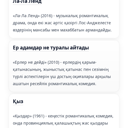
Ла-Ла Ленд
«Ла-Ла Ленд» (2016) - музыкалық романтикалық
драма, онда екі жас әртіс қазіргі Лос-Анджелесте
өздерінің мансабы мен махаббатын армандайды.
Ер адамдар не туралы айтады
«Ерлер не дейді» (2010) - ерлердің қарым-
қатынасының, жыныстық қатынас пен сезімнің
түрлі аспектілерін үш достың оқиғалары арқылы
ашатын ресейлік романтикалық комедия.
Қыз
«Қыздар» (1961) - кеңестік романтикалық комедия,
онда провинциялық қалашықтың жас қыздары