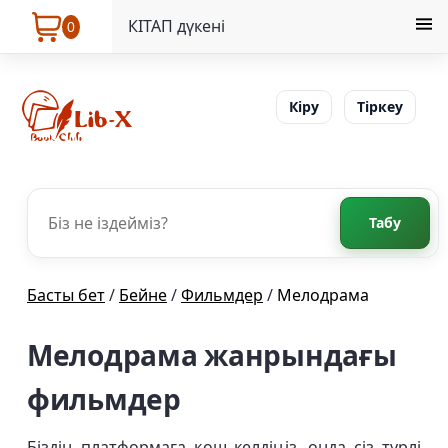
КІТАП дүкені
0
Кіру
Тіркеу
Табу
Басты бет
/
Бейне
/
Фильмдер
/
Мелодрама
Мелодрама жанрындағы
фильмдер
Біздің платформаға қош келдіңіз, онда сіз түрлі