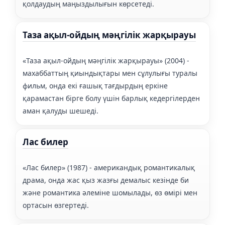
қолдаудың маңыздылығын көрсетеді.
Таза ақыл-ойдың мәңгілік жарқырауы
«Таза ақыл-ойдың мәңгілік жарқырауы» (2004) -
махаббаттың қиындықтары мен сұлулығы туралы
фильм, онда екі ғашық тағдырдың еркіне
қарамастан бірге болу үшін барлық кедергілерден
аман қалуды шешеді.
Лас билер
«Лас билер» (1987) - американдық романтикалық
драма, онда жас қыз жазғы демалыс кезінде би
және романтика әлеміне шомылады, өз өмірі мен
ортасын өзгертеді.