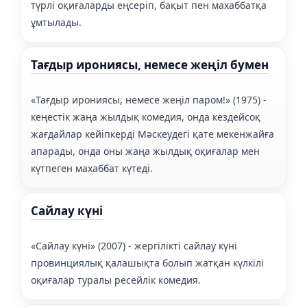
түрлі оқиғаларды еңсеріп, бақыт пен махаббатқа
ұмтылады.
Тағдыр ирониясы, немесе жеңіл бумен
«Тағдыр ирониясы, немесе жеңіл паром!» (1975) -
кеңестік жаңа жылдық комедия, онда кездейсоқ
жағдайлар кейіпкерді Мәскеудегі қате мекенжайға
апарады, онда оны жаңа жылдық оқиғалар мен
күтпеген махаббат күтеді.
Сайлау күні
«Сайлау күні» (2007) - жергілікті сайлау күні
провинциялық қалашықта болып жатқан күлкілі
оқиғалар туралы ресейлік комедия.