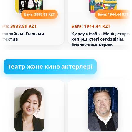
Баға: 3888.89 KZT
Баға: 1944.44 KZT
аға: 3888.89 KZT
Баға: 1944.44 KZT
Қарапайым! Ғылыми
Қирау кітабы. Менің старта
детектив
көпіршіктегі сәтсіздігім.
Бизнес-кәсіпкерлік
Театр және кино актерлері