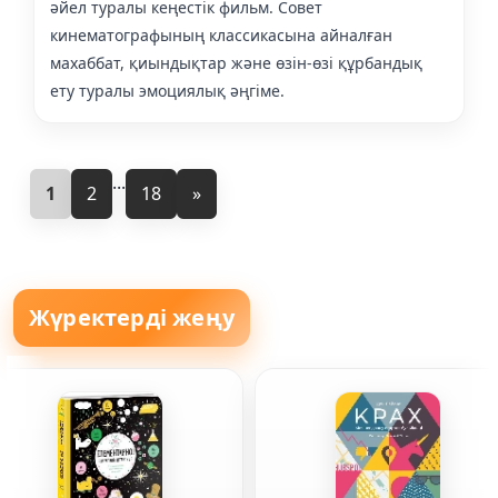
әйел туралы кеңестік фильм. Совет
кинематографының классикасына айналған
махаббат, қиындықтар және өзін-өзі құрбандық
ету туралы эмоциялық әңгіме.
...
1
2
18
»
Жүректерді жеңу