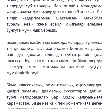
тілдерде субтитрлары бар онлайн мелодрама
жанрындағы фильмдерді тамашалай аласыз! Біз
тілдік кедергілермен шектелмей, махаббат
туралы нәзік және әсерлі оқиғалар әлеміне
сүңгуге мүмкіндік береміз.
Біздің көмегімізбен сіз мелодрамаларды түпнұсқа
тілінде көре аласыз және қажет болған жағдайда
өзіңіздің қалаған тіліңіздің субтитрлерін қоса
аласыз. Бұл сізге толығымен кейіпкерлердің
сезімдері мен эмоциялары әлеміне сүңгуге
мүмкіндік береді.
Бізде классикалық романтикалық әңгімелерден
қазіргі заманғы драмалық сюжеттерге дейінгі
түрлі мелодрамалар бар. Сіздің қалауыңызға
қарамастан, бізде нәзіктік пен романтикаға деген