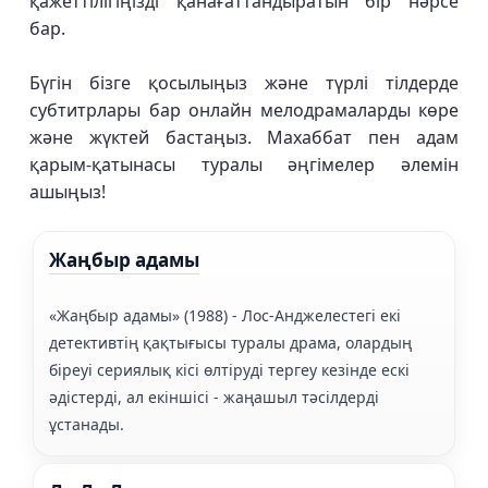
қажеттілігіңізді қанағаттандыратын бір нәрсе
бар.
Бүгін бізге қосылыңыз және түрлі тілдерде
субтитрлары бар онлайн мелодрамаларды көре
және жүктей бастаңыз. Махаббат пен адам
қарым-қатынасы туралы әңгімелер әлемін
ашыңыз!
Жаңбыр адамы
«Жаңбыр адамы» (1988) - Лос-Анджелестегі екі
детективтің қақтығысы туралы драма, олардың
біреуі сериялық кісі өлтіруді тергеу кезінде ескі
әдістерді, ал екіншісі - жаңашыл тәсілдерді
ұстанады.