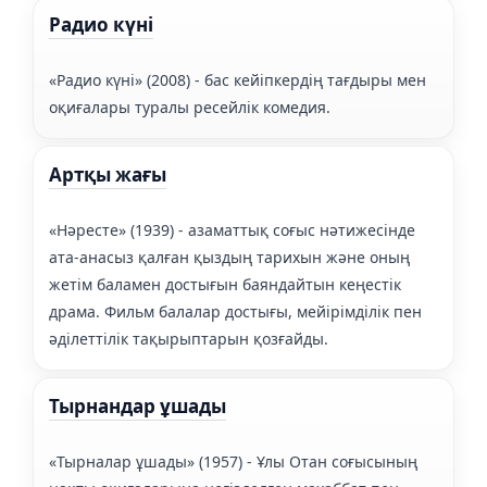
Радио күні
«Радио күні» (2008) - бас кейіпкердің тағдыры мен
оқиғалары туралы ресейлік комедия.
Артқы жағы
«Нәресте» (1939) - азаматтық соғыс нәтижесінде
ата-анасыз қалған қыздың тарихын және оның
жетім баламен достығын баяндайтын кеңестік
драма. Фильм балалар достығы, мейірімділік пен
әділеттілік тақырыптарын қозғайды.
Тырнандар ұшады
«Тырналар ұшады» (1957) - Ұлы Отан соғысының