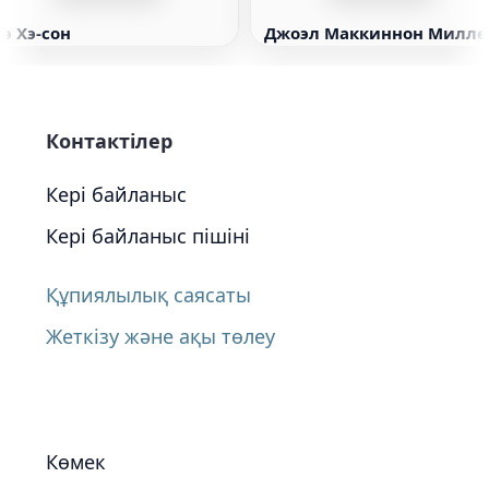
Пэ Хэ-сон
Джоэл Маккиннон Милле
Контактілер
Кері байланыс
Кері байланыс пішіні
Құпиялылық саясаты
Жеткізу және ақы төлеу
Көмек