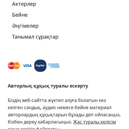
Актерлер
Бейне
Әңгімелер
Танымал сұрақтар
Авторлық құқық туралы ескерту
Біздің веб-сайтта жүктеп алуға болатын кез
келген сандық, аудио немесе бейне материал
авторлардың құқықтарын бұзады деп ойласаңыз,
бізбен дереу хабарласыңыз.
Жас туралы келісім