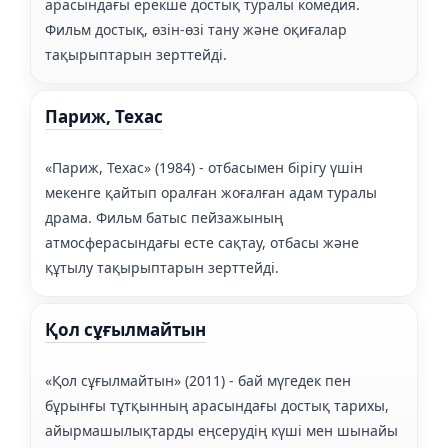
арасындағы ерекше достық туралы комедия.
Фильм достық, өзін-өзі тану және оқиғалар
тақырыптарын зерттейді.
Париж, Техас
«Париж, Техас» (1984) - отбасымен бірігу үшін
мекенге қайтып оралған жоғалған адам туралы
драма. Фильм батыс пейзажының
атмосферасындағы есте сақтау, отбасы және
құтылу тақырыптарын зерттейді.
Қол сұғылмайтын
«Қол сұғылмайтын» (2011) - бай мүгедек пен
бұрынғы тұтқынның арасындағы достық тарихы,
айырмашылықтарды еңсерудің күші мен шынайы