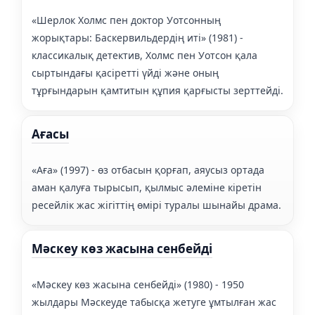
«Шерлок Холмс пен доктор Уотсонның
жорықтары: Баскервильдердің иті» (1981) -
классикалық детектив, Холмс пен Уотсон қала
сыртындағы қасіретті үйді және оның
тұрғындарын қамтитын құпия қарғысты зерттейді.
Ағасы
«Аға» (1997) - өз отбасын қорғап, аяусыз ортада
аман қалуға тырысып, қылмыс әлеміне кіретін
ресейлік жас жігіттің өмірі туралы шынайы драма.
Мәскеу көз жасына сенбейді
«Мәскеу көз жасына сенбейді» (1980) - 1950
жылдары Мәскеуде табысқа жетуге ұмтылған жас