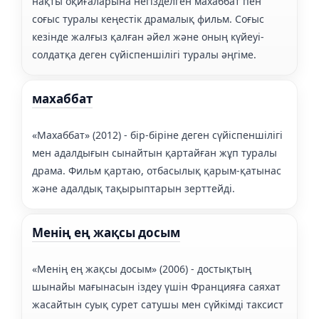
нақты оқиғаларына негізделген махаббат пен
соғыс туралы кеңестік драмалық фильм. Соғыс
кезінде жалғыз қалған әйел және оның күйеуі-
солдатқа деген сүйіспеншілігі туралы әңгіме.
махаббат
«Махаббат» (2012) - бір-біріне деген сүйіспеншілігі
мен адалдығын сынайтын қартайған жұп туралы
драма. Фильм қартаю, отбасылық қарым-қатынас
және адалдық тақырыптарын зерттейді.
Менің ең жақсы досым
«Менің ең жақсы досым» (2006) - достықтың
шынайы мағынасын іздеу үшін Францияға саяхат
жасайтын суық сурет сатушы мен сүйкімді таксист