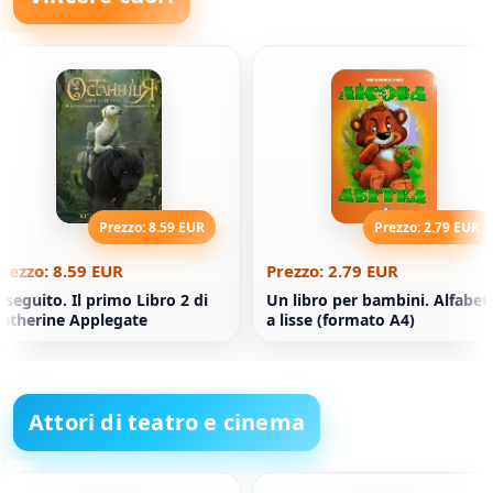
Prezzo: 8.59 EUR
Prezzo: 2.79 EUR
rezzo: 8.59 EUR
Prezzo: 2.79 EUR
l seguito. Il primo Libro 2 di
Un libro per bambini. Alfabet
atherine Applegate
a lisse (formato A4)
Attori di teatro e cinema