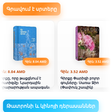
Գրավում է սրտերը
Գին: 8.04 AMD
Գին: 3.52 AMD
Գին: 8.04 AMD
Գին: 3.52 AMD
Գիրքը, որը թաքցնում է
Գիրքը Փարիզի բոլոր
աուտիզմը։ Նյարդային
գույները։ Սառա Ջիո
նորարարության ապագան։
(Փափուկ շապիկ)
Թատրոնի և կինոյի դերասաններ