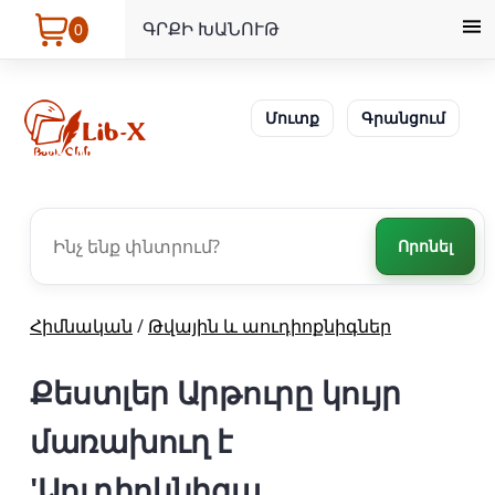
ԳՐՔԻ ԽԱՆՈՒԹ
0
Մուտք
Գրանցում
Որոնել
Հիմնական
/
Թվային և աուդիոքնիգներ
Քեստլեր Արթուրը կույր
մառախուղ է
'Աուդիոկնիգա