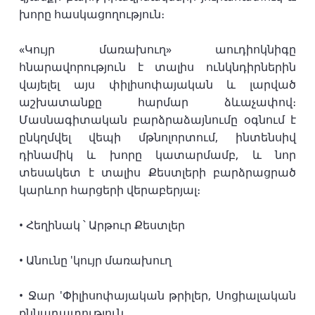
խորը հասկացողություն։
«Կույր մառախուղ» աուդիոկնիգը
հնարավորություն է տալիս ունկնդիրներին
վայելել այս փիլիսոփայական և լարված
աշխատանքը հարմար ձևաչափով։
Մասնագիտական բարձրաձայնումը օգնում է
ընկղմվել վեպի մթնոլորտում, ինտենսիվ
դինամիկ և խորը կատարմամբ, և նոր
տեսակետ է տալիս Քեստլերի բարձրացրած
կարևոր հարցերի վերաբերյալ։
• Հեղինակ ՝ Արթուր Քեստլեր
• Անունը 'կույր մառախուղ
• Ջար 'Փիլիսոփայական թրիլեր, Սոցիալական
քննադատություն