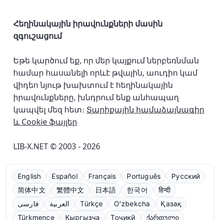
Հեղինակային իրավունքների մասին
զգուշացում
Եթե կարծում եք, որ մեր կայքում ներբեռնման
համար հասանելի որևէ թվային, աուդիո կամ
վիդեո նյութ խախտում է հեղինակային
իրավունքները, խնդրում ենք անհապաղ
կապվել մեզ հետ։
Տարիքային համաձայնագիր
և Cookie ֆայլեր
LIB-X.NET © 2003 - 2026
English
Español
Français
Português
Русский
简体中文
繁體中文
日本語
한국어
हिन्दी
فارسی
العربية
Türkçe
Oʻzbekcha
Қазақ
Türkmençe
Кыргызча
Тоҷикӣ
ქართული