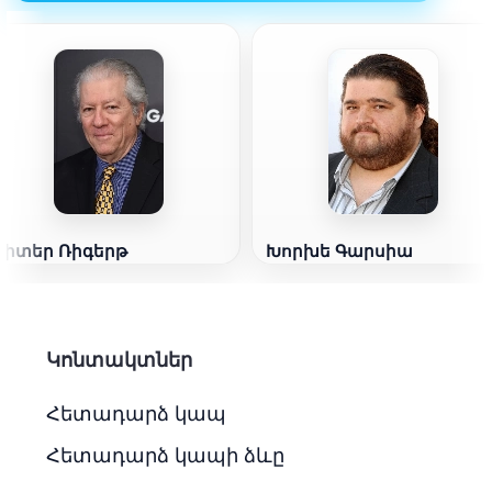
Պիտեր Ռիգերթ
Խորխե Գարսիա
Կոնտակտներ
Հետադարձ կապ
Հետադարձ կապի ձևը