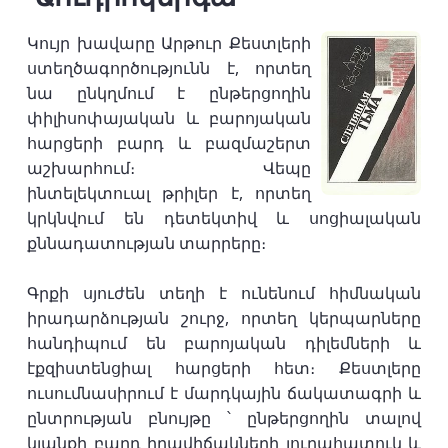
Կույր խավարը Արթուր Քեստլերի
ստեղծագործությունն է, որտեղ
նա ընկղմում է ընթերցողին
փիլիսոփայական և բարոյական
հարցերի բարդ և բազմաշերտ
աշխարհում։ Վեպը
ինտելեկտուալ թրիլեր է, որտեղ
կրկնվում են դետեկտիվ և սոցիալական
քննադատության տարրերը։
Գրքի սյուժեն տեղի է ունենում հիմնական
իրադարձության շուրջ, որտեղ կերպարները
հանդիպում են բարոյական դիլեմների և
էքզիստենցիալ հարցերի հետ։ Քեստլերը
ուսումնասիրում է մարդկային ճակատագրի և
ընտրության բնույթը ՝ ընթերցողին տալով
կյանքի բարդ իրավիճակների յուրահատուկ և