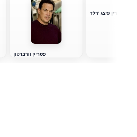
ארין פיצג 'רלד
פטריק וורברטון