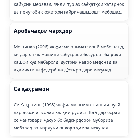
кайҳонӣ меравад. Филм пур аз саёҳатҳои хатарнок
ва печутоби сюжетҳои ғайричашмдошт мебошад.
Аробачаҳои чархдор
Мошинҳо (2006) як филми аниматсионӣ мебошанд,
ки дар он як мошини сабукрави босуръат ба роҳи
кашфи худ мебарояд, дӯстони навро медонад ва
аҳамияти вафодорӣ ва дӯстиро дарк мекунад.
Се қаҳрамон
Се Қаҳрамон (1998) як филми аниматсионии русӣ
дар асоси афсонаи халқии рус аст. Вай дар бораи
се ҷанговари ҷасур бо бадкирдорон мубориза
мебарад ва мардуми онҳоро ҳимоя мекунад.