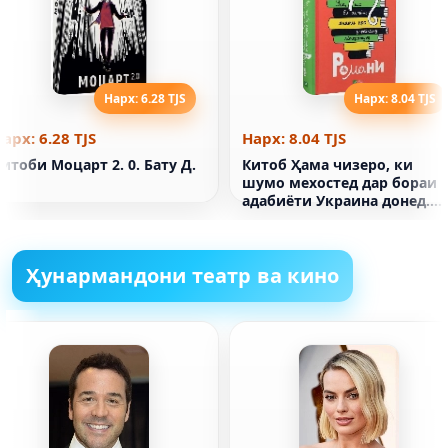
Нарх: 6.28 TJS
Нарх: 8.04 TJS
арх: 6.28 TJS
Нарх: 8.04 TJS
итоби Моцарт 2. 0. Бату Д.
Китоб Ҳама чизеро, ки
шумо мехостед дар бораи
адабиёти Украина донед.
Романҳо
Ҳунармандони театр ва кино