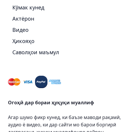
Кӯмак кунед
Актёрон
Видео
Ҳикояҳо
Саволҳои маъмул
Огоҳӣ дар бораи ҳуқуқи муаллиф
Агар шумо фикр кунед, ки баъзе маводи рақамӣ,
аудио ё видео, ки дар сайти мо барои боргирӣ