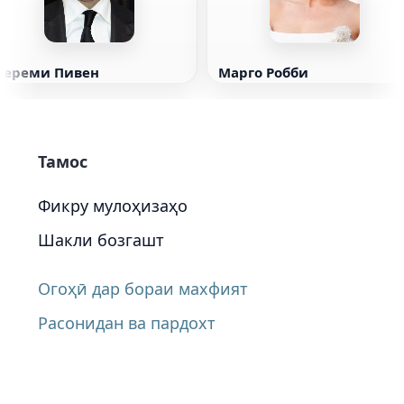
Ҷереми Пивен
Марго Робби
Тамос
Фикру мулоҳизаҳо
Шакли бозгашт
Огоҳӣ дар бораи махфият
Расонидан ва пардохт