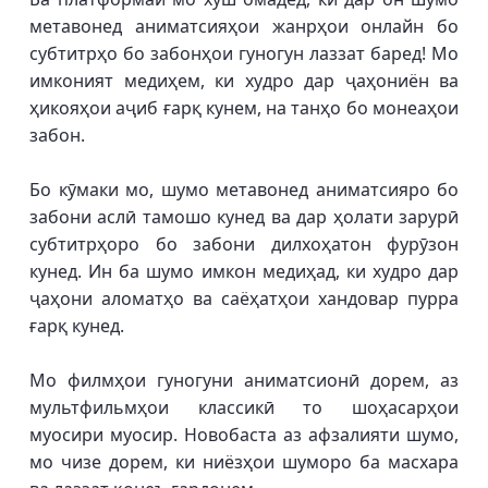
метавонед аниматсияҳои жанрҳои онлайн бо
субтитрҳо бо забонҳои гуногун лаззат баред! Мо
имконият медиҳем, ки худро дар ҷаҳониён ва
ҳикояҳои аҷиб ғарқ кунем, на танҳо бо монеаҳои
забон.
Бо кӯмаки мо, шумо метавонед аниматсияро бо
забони аслӣ тамошо кунед ва дар ҳолати зарурӣ
субтитрҳоро бо забони дилхоҳатон фурӯзон
кунед. Ин ба шумо имкон медиҳад, ки худро дар
ҷаҳони аломатҳо ва саёҳатҳои хандовар пурра
ғарқ кунед.
Мо филмҳои гуногуни аниматсионӣ дорем, аз
мультфильмҳои классикӣ то шоҳасарҳои
муосири муосир. Новобаста аз афзалияти шумо,
мо чизе дорем, ки ниёзҳои шуморо ба масхара