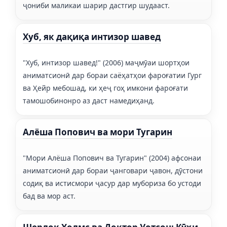
ҷониби маликаи шарир дастгир шудааст.
Хуб, як дақиқа интизор шавед
"Хуб, интизор шавед!" (2006) маҷмӯаи шортҳои
аниматсионӣ дар бораи саёҳатҳои фароғатии Гург
ва Ҳейр мебошад, ки ҳеҷ гоҳ имкони фароғати
тамошобинонро аз даст намедиҳанд.
Алёша Попович ва мори Тугарин
"Мори Алёша Попович ва Тугарин" (2004) афсонаи
аниматсионӣ дар бораи ҷанговари ҷавон, дӯстони
содиқ ва истисмори ҷасур дар мубориза бо устоди
бад ва мор аст.