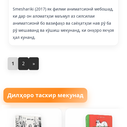
Smeshariki (2017) як филми аниматсионӣ мебошад,
ки дар он аломатҳои маъмул аз силсилаи
аниматсионӣ бо вазифаҳо ва саёҳатҳои нав рӯ ба
рӯ мешаванд ва кӯшиш мекунанд, ки онҳоро якҷоя
ҳал кунанд.
1
2
»
Дилҳоро тасхир мекунад