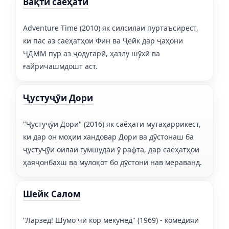
Вақти саёҳатӣ
Adventure Time (2010) як силсилаи пуртаъсирест,
ки пас аз саёҳатҳои Фин ва Ҷейк дар ҷаҳони
ҶДММ пур аз ҷодугарӣ, ҳазлу шӯхӣ ва
ғайричашмдошт аст.
Ҷустуҷӯи Дори
"Ҷустуҷӯи Дори" (2016) як саёҳати мутаҳаррикест,
ки дар он моҳии хандовар Дори ва дӯстонаш ба
ҷустуҷӯи оилаи гумшудаи ӯ рафта, дар саёҳатҳои
ҳаяҷонбахш ва мулоқот бо дӯстони нав мераванд.
Шейк Салом
"Ларзед! Шумо чӣ кор мекунед" (1969) - комедияи