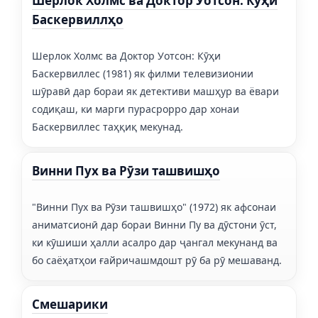
Шерлок Холмс ва Доктор Уотсон: Кӯҳи
Баскервиллҳо
Шерлок Холмс ва Доктор Уотсон: Кӯҳи
Баскервиллес (1981) як филми телевизионии
шӯравӣ дар бораи як детективи машҳур ва ёвари
содиқаш, ки марги пурасрорро дар хонаи
Баскервиллес таҳқиқ мекунад.
Винни Пух ва Рӯзи ташвишҳо
"Винни Пух ва Рӯзи ташвишҳо" (1972) як афсонаи
аниматсионӣ дар бораи Винни Пу ва дӯстони ӯст,
ки кӯшиши ҳалли асалро дар ҷангал мекунанд ва
бо саёҳатҳои ғайричашмдошт рӯ ба рӯ мешаванд.
Смешарики