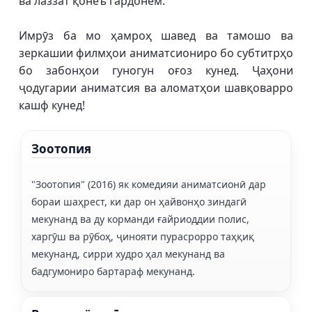
ва лаззат қонеъ гардонем.
Имрӯз ба мо ҳамроҳ шавед ва тамошо ва
зеркашии филмҳои аниматсиониро бо субтитрҳо
бо забонҳои гуногун оғоз кунед. Ҷаҳони
ҷодугарии аниматсия ва аломатҳои шавқоварро
кашф кунед!
Зоотопия
"Зоотопия" (2016) як комедияи аниматсионӣ дар
бораи шаҳрест, ки дар он ҳайвонҳо зиндагӣ
мекунанд ва ду корманди ғайриоддии полис,
харгӯш ва рӯбоҳ, ҷинояти пурасрорро таҳқиқ
мекунанд, сирри худро ҳал мекунанд ва
бадгумониро бартараф мекунанд.