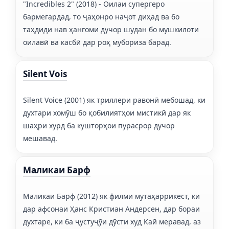
"Incredibles 2" (2018) - Оилаи супергеро
бармегардад, то ҷаҳонро наҷот диҳад ва бо
таҳдиди нав ҳангоми дучор шудан бо мушкилоти
оилавӣ ва касбӣ дар роҳ мубориза барад.
Silent Vois
Silent Voice (2001) як триллери равонӣ мебошад, ки
духтари хомӯш бо қобилиятҳои мистикӣ дар як
шаҳри хурд ба кушторҳои пурасрор дучор
мешавад.
Маликаи Барф
Маликаи Барф (2012) як филми мутаҳаррикест, ки
дар афсонаи Ҳанс Кристиан Андерсен, дар бораи
духтаре, ки ба ҷустуҷӯи дӯсти худ Кай меравад, аз