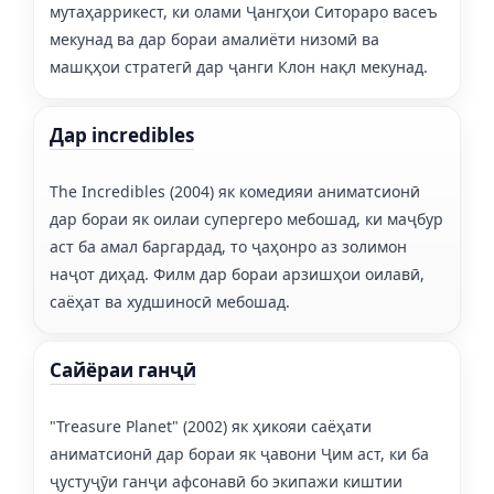
мутаҳаррикест, ки олами Ҷангҳои Ситораро васеъ
мекунад ва дар бораи амалиёти низомӣ ва
машқҳои стратегӣ дар ҷанги Клон нақл мекунад.
Дар incredibles
The Incredibles (2004) як комедияи аниматсионӣ
дар бораи як оилаи супергеро мебошад, ки маҷбур
аст ба амал баргардад, то ҷаҳонро аз золимон
наҷот диҳад. Филм дар бораи арзишҳои оилавӣ,
саёҳат ва худшиносӣ мебошад.
Сайёраи ганҷӣ
"Treasure Planet" (2002) як ҳикояи саёҳати
аниматсионӣ дар бораи як ҷавони Ҷим аст, ки ба
ҷустуҷӯи ганҷи афсонавӣ бо экипажи киштии