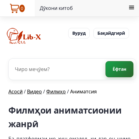
Дӯкони китоб
0
Вуруд
Бақайдгирӣ
Ёфтан
Асосӣ
/
Видео
/
Филмҳо
/
Аниматсия
Филмҳои аниматсионии
жанрӣ
Ба платформаи мо хуш омадед, ки дар он шумо