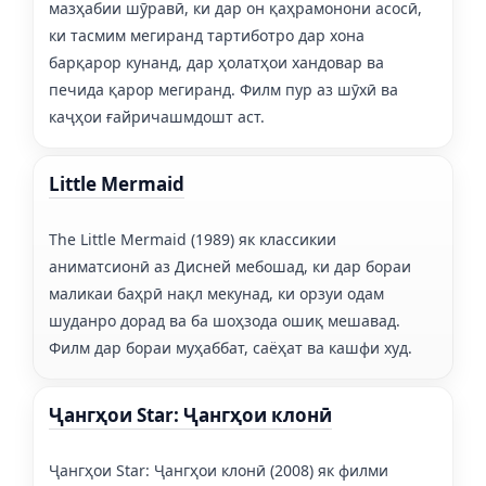
мазҳабии шӯравӣ, ки дар он қаҳрамонони асосӣ,
ки тасмим мегиранд тартиботро дар хона
барқарор кунанд, дар ҳолатҳои хандовар ва
печида қарор мегиранд. Филм пур аз шӯхӣ ва
каҷҳои ғайричашмдошт аст.
Little Mermaid
The Little Mermaid (1989) як классикии
аниматсионӣ аз Дисней мебошад, ки дар бораи
маликаи баҳрӣ нақл мекунад, ки орзуи одам
шуданро дорад ва ба шоҳзода ошиқ мешавад.
Филм дар бораи муҳаббат, саёҳат ва кашфи худ.
Ҷангҳои Star: Ҷангҳои клонӣ
Ҷангҳои Star: Ҷангҳои клонӣ (2008) як филми