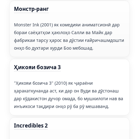
Монстр-ранг
Monster Ink (2001) як комедияи аниматсионӣ дар
бораи саёҳатҳои ҳаюлоҳо Салли ва Майк дар
фабрикаи тарсу ҳарос ва дӯстии ғайричашмдошти
онҳо бо духтари хурди Боо мебошад.
Ҳикояи бозича 3
"Ҳикояи бозича 3" (2010) як ҷараёни
ҳаракаткунанда аст, ки дар он Вуди ва дӯстонаш
дар кӯдакистон дучор омада, бо мушкилоти нав ва
инъикоси тақдири онҳо рӯ ба рӯ мешаванд.
Incredibles 2