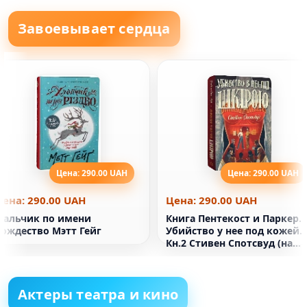
Завоевывает сердца
Цена: 290.00 UAH
Цена: 290.00 UAH
Цена: 290.00 UAH
Цена: 290.00 UAH
Мальчик по имени
Книга Пентекост и Паркер.
Рождество Мэтт Гейг
Убийство у нее под кожей.
Кн.2 Стивен Спотсвуд (на
украинском языке)
Актеры театра и кино