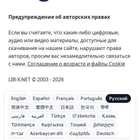
Предупреждение об авторских правах
Если вы считаете, что какие-либо цифровые,
аудио или видео материалы, доступные для
скачивания на нашем сайте, нарушают права
авторов, просим вас незамедлительно связаться
с нами.
Соглашение о возрасте и файлы Cookie
LIB-X.NET © 2003 - 2026
English
Español
Français
Português
Русский
简体中文
繁體中文
日本語
한국어
हिन्दी
فارسی
العربية
Türkçe
Oʻzbekcha
Қазақ
Türkmençe
Кыргызча
Тоҷикӣ
ქართული
עברית
Azərbaycan dili
Հայերեն
Deutsch