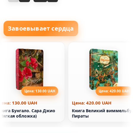
Завоевывает сердца
Цена: 130.00 UAH
Цена: 420.00 UAH
Цена: 130.00 UAH
Цена: 420.00 UAH
Книга Бунгало. Сара Джио
Книга Великий виммельбух
(Мягкая обложка)
Пираты