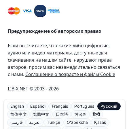
Предупреждение об авторских правах
Если вы считаете, что какие-либо цифровые,
аудио или видео материалы, доступные для
скачивания на нашем сайте, нарушают права
авторов, просим вас незамедлительно связаться
с нами.
Соглашение о возрасте и файлы Cookie
LIB-X.NET © 2003 - 2026
English
Español
Français
Português
Русский
简体中文
繁體中文
日本語
한국어
हिन्दी
فارسی
العربية
Türkçe
Oʻzbekcha
Қазақ