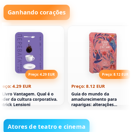
Ganhando corações
Preço: 4.29 EUR
Preço: 8.12 EUR
reço: 4.29 EUR
Preço: 8.12 EUR
 Livro Vantagem. Qual é o
Guia do mundo da
oder da cultura corporativa.
amadurecimento para
atrick Lensioni
raparigas: alterações
corporais, primeiro lunar e
bodyboarding
Atores de teatro e cinema