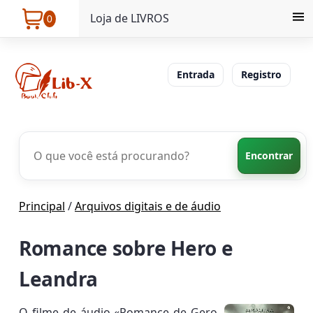
Loja de LIVROS
0
Entrada
Registro
Encontrar
Principal
/
Arquivos digitais e de áudio
Romance sobre Hero e
Leandra
O filme de áudio «Romance de Gero