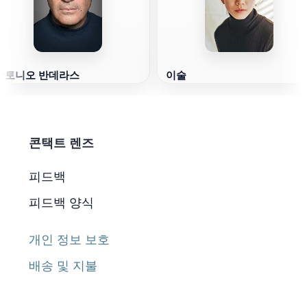
안토니오 반데라스
이술
콘택트 렌즈
피드백
피드백 양식
개인 정보 보호
배송 및 지불