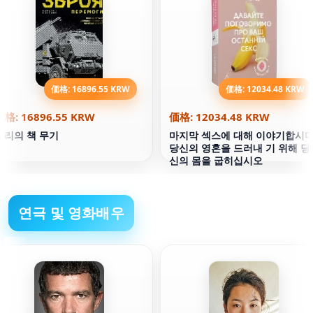
価格: 16896.55 KRW
価格: 12034.48 KRW
価格: 16896.55 KRW
価格: 12034.48 KRW
승리의 책 무기
마지막 섹스에 대해 이야기합시다
당신의 영혼을 드러내 기 위해 당
신의 몸을 굽히십시오
연극 및 영화배우