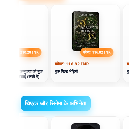
कीमत: 210.28 INR
कीमत: 116.82 INR
0.28 INR
कीमत: 116.82 INR
क
 स्वास्थ्य और कामुकता को बुक
बुक गिल्ड भेड़ियों
ब
ा और एफिम शबशाई (रूसी में)
थिएटर और सिनेमा के अभिनेता