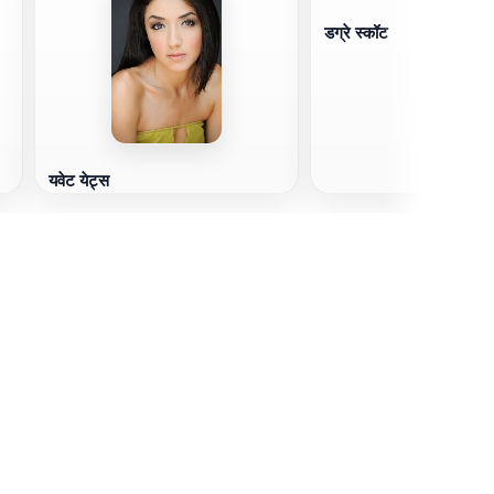
डग्रे स्कॉट
यवेट येट्स