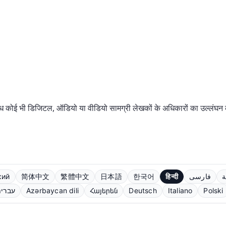
ोई भी डिजिटल, ऑडियो या वीडियो सामग्री लेखकों के अधिकारों का उल्लंघन करत
кий
简体中文
繁體中文
日本語
한국어
हिन्दी
فارسی
ة
עברי
Azərbaycan dili
Հայերեն
Deutsch
Italiano
Polski