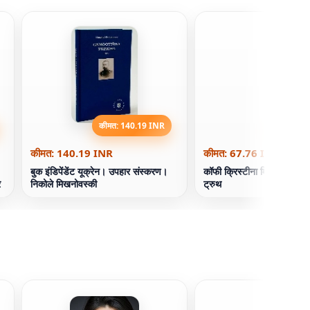
कीमत: 140.19 INR
कीमत: 67
कीमत: 140.19 INR
कीमत: 67.76 INR
बुक इंडिपेंडेंट यूक्रेन। उपहार संस्करण।
कॉफी क्रिस्टीना मिशेल के स्वा
र
निकोले मिखनोवस्की
ट्रुथ