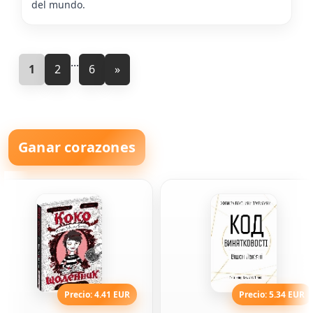
del mundo.
...
1
2
6
»
Ganar corazones
Precio: 4.41 EUR
Precio: 5.34 EUR