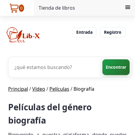
Tienda de libros
0
Entrada
Registro
Encontrar
Principal
/
Vídeo
/
Películas
/
Biografía
Películas del género
biografía
Bienvenido a nuestra plataforma donde puedes