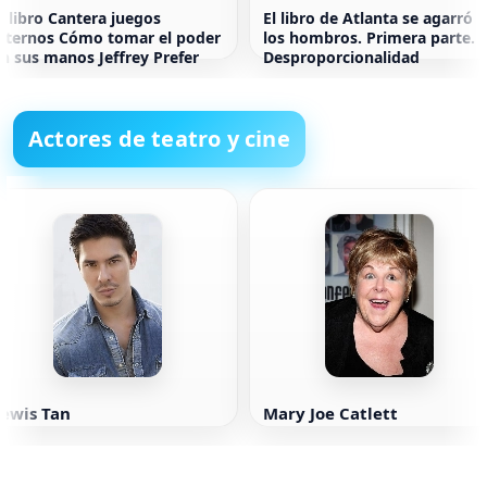
l libro Cantera juegos
El libro de Atlanta se agarró
nternos Cómo tomar el poder
los hombros. Primera parte.
n sus manos Jeffrey Prefer
Desproporcionalidad
Actores de teatro y cine
Lewis Tan
Mary Joe Catlett